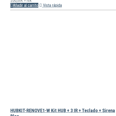
550,
€
00
+ IVA
Añadir al carrito
Vista rápida
HUBKIT-RENOVE1-W Kit HUB + 3 IR + Teclado + Sirena