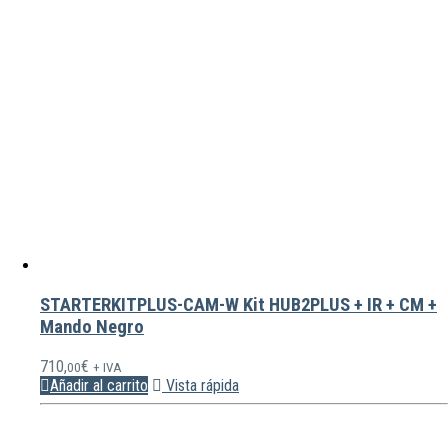
STARTERKITPLUS-CAM-W Kit HUB2PLUS + IR + CM +
Mando Negro
710,
€
00
+ IVA
Añadir al carrito
Vista rápida