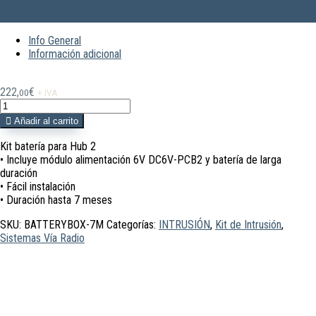
Info General
Información adicional
222,
€
00
+ IVA
BATTERYBOX-
7M
Añadir al carrito
Kit
HUB2
Kit batería para Hub 2
+
• Incluye módulo alimentación 6V DC6V-PCB2 y batería de larga
Batería
duración
para
• Fácil instalación
7
• Duración hasta 7 meses
meses
SKU:
BATTERYBOX-7M
Categorías:
INTRUSIÓN
,
Kit de Intrusión
,
cantidad
Sistemas Vía Radio