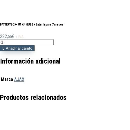
BATTERYBOX-7M Kit HUB2 + Batería para 7 meses
222,
€
00
+ IVA
BATTERYBOX-
7M
Añadir al carrito
Kit
HUB2
Información adicional
+
Batería
para
Marca
AJAX
7
meses
cantidad
Productos relacionados