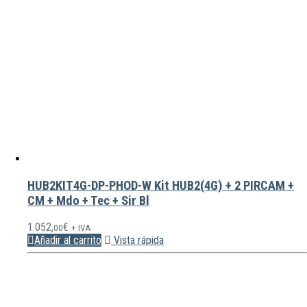
HUB2KIT4G-DP-PHOD-W Kit HUB2(4G) + 2 PIRCAM +
CM + Mdo + Tec + Sir Bl
1.052,
€
00
+ IVA
Añadir al carrito
Vista rápida