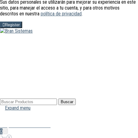
Sus datos personales se utilizarán para mejorar su experiencia en este
sitio, para manejar el acceso a tu cuenta, y para otros motivos
descritos en nuestra
política de privacidad
.
Register
Buscar
Buscar
por:
Expand menu
Mi Cuenta
Hola, Inicia sesión
0
0,00€
Carrito