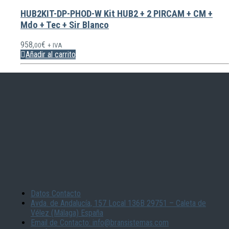
HUB2KIT-DP-PHOD-W Kit HUB2 + 2 PIRCAM + CM +
Mdo + Tec + Sir Blanco
958,
€
00
+ IVA
Añadir al carrito
Datos Contacto
Avda. de Andalucía, 157 Local 136B 29751 – Caleta de
Vélez (Málaga) España
Email de Contacto: info@bransistemas.com