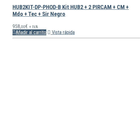
HUB2KIT-DP-PHOD-B Kit HUB2 + 2 PIRCAM + CM +
Mdo + Tec + Sir Negro
958,
€
00
+ IVA
Añadir al carrito
Vista rápida