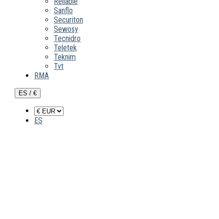
Reliable
Sanflo
Securiton
Sewosy
Tecnidro
Teletek
Teknim
Tvt
RMA
ES / €
ES