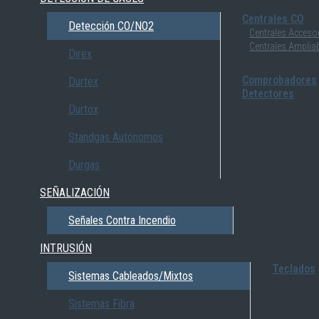
Centrales CO
Detección CO/NO2
Centrales Acceso
Centrales Amplia
Direx
Comprobadores
Durtex
Detectores
Durtox
Standgas Autónomos
Durgas
SEÑALIZACIÓN
Señales Contra Incendio
INTRUSIÓN
Teclados
Sistemas Cableados/Mixtos
Sistemas Fibra