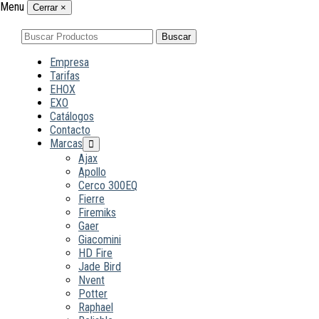
Menu
Cerrar
×
Buscar
Buscar
por:
Empresa
Tarifas
EHOX
EXO
Catálogos
Contacto
Marcas
Ajax
Apollo
Cerco 300EQ
Fierre
Firemiks
Gaer
Giacomini
HD Fire
Jade Bird
Nvent
Potter
Raphael