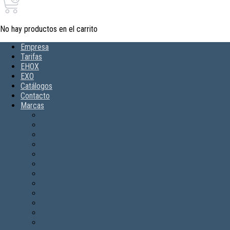
No hay productos en el carrito
Empresa
Tarifas
EHOX
EXO
Catálogos
Contacto
Marcas
AJAX
APOLLO
CERCO 300EQ
FIERRE
FIREMIKS
GAER
GIACOMINI
HD FIRE
JADE BIRD
NVENT
POTTER
RAPHAEL