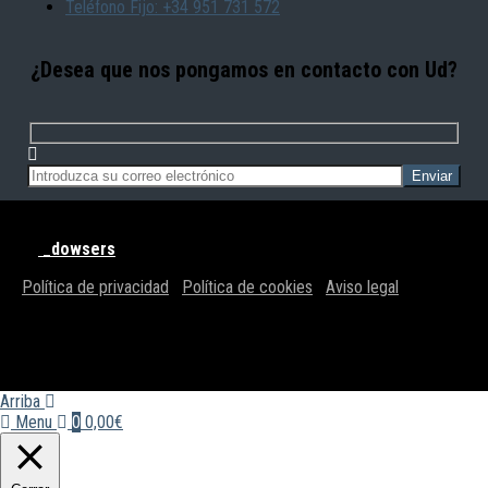
Teléfono Fijo: +34 951 731 572
¿Desea que nos pongamos en contacto con Ud?
© BRAN SISTEMAS - Todos los derechos reservados | Powered
by
_dowsers
Política de privacidad
|
Política de cookies
|
Aviso legal
Arriba
Menu
0
0,00€