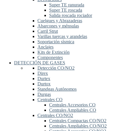
Super TE ranurada
Super TE roscada
Salida roscada rociador
Cuelgues y Abrazaderas
Abarcones y ménsulas
Carril Strut
Varillas tuercas y arandelas
Soportación sísmica
Anclajes
Kits de Extinción
Componentes
DETECCIÓN DE GASES
Detección CO/NO2
Direx
Durtex
Durtox
Standgas Autónomos
Durgas
Centrales CO
Centrales Accesorios CO
Centrales Ampliables CO
Centrales CO/NO2
Centrales Compactas CO/NO2
Centrales Ampliables CO/NO2