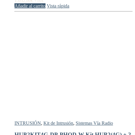
1.052,
€
00
+ IVA
Añadir al carrito
Vista rápida
INTRUSIÓN
,
Kit de Intrusión
,
Sistemas Vía Radio
HUB2KIT4G-DP-PHOD-W Kit HUB2(4G) + 2