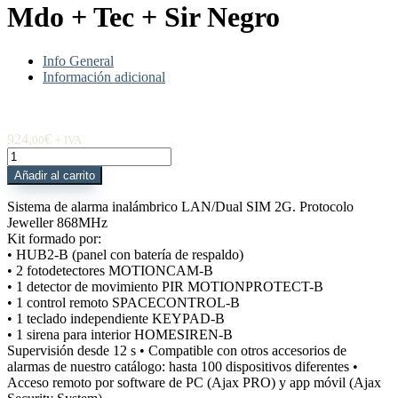
Mdo + Tec + Sir Negro
Info General
Información adicional
924,
€
00
+ IVA
HUB2KIT-
MP-
Añadir al carrito
PRO-
B
Sistema de alarma inalámbrico LAN/Dual SIM 2G. Protocolo
Kit
Jeweller 868MHz
HUB2
Kit formado por:
+
• HUB2-B (panel con batería de respaldo)
2
• 2 fotodetectores MOTIONCAM-B
PIRCAM
• 1 detector de movimiento PIR MOTIONPROTECT-B
+
• 1 control remoto SPACECONTROL-B
IR
• 1 teclado independiente KEYPAD-B
+
• 1 sirena para interior HOMESIREN-B
Mdo
Supervisión desde 12 s • Compatible con otros accesorios de
+
alarmas de nuestro catálogo: hasta 100 dispositivos diferentes •
Tec
Acceso remoto por software de PC (Ajax PRO) y app móvil (Ajax
+