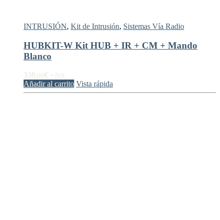
INTRUSIÓN
,
Kit de Intrusión
,
Sistemas Vía Radio
HUBKIT-W Kit HUB + IR + CM + Mando
Blanco
338,
€
00
+ IVA
Añadir al carrito
Vista rápida