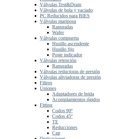
Válvulas Test&Drain
Válvulas de bola y vaciado
PC Reducidos para BIES
Válvulas mariposa
Ranuradas
Wafer
Válvulas compuerta
Husillo ascendente
Husillo fijo
Poste indicador
Válvulas retención
Ranuradas
Válvulas reductoras de presión
Válvulas aliviadoras de presión
Filtros
Uniones
Adaptadores de brida
Acomplamientos rígidos
Fitting
Codos 90º
Codos 45º
TE
Reducciones
Cap
Derivaciones