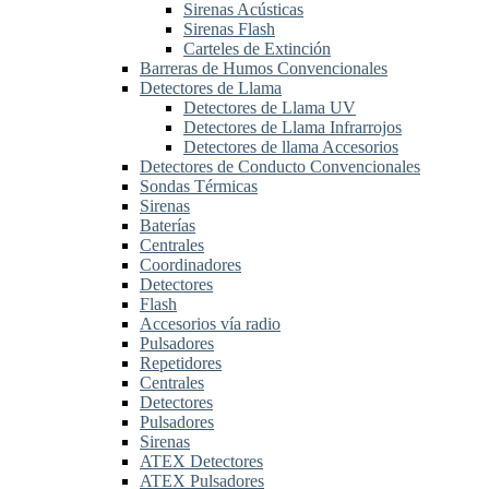
Sirenas Acústicas
Sirenas Flash
Carteles de Extinción
Barreras de Humos Convencionales
Detectores de Llama
Detectores de Llama UV
Detectores de Llama Infrarrojos
Detectores de llama Accesorios
Detectores de Conducto Convencionales
Sondas Térmicas
Sirenas
Baterías
Centrales
Coordinadores
Detectores
Flash
Accesorios vía radio
Pulsadores
Repetidores
Centrales
Detectores
Pulsadores
Sirenas
ATEX Detectores
ATEX Pulsadores