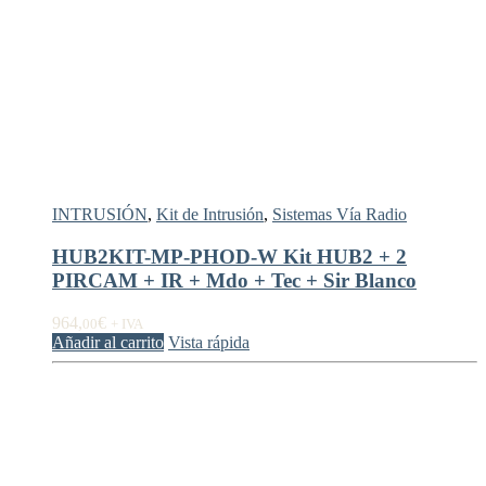
INTRUSIÓN
,
Kit de Intrusión
,
Sistemas Vía Radio
HUB2KIT-MP-PHOD-W Kit HUB2 + 2
PIRCAM + IR + Mdo + Tec + Sir Blanco
964,
€
00
+ IVA
Añadir al carrito
Vista rápida