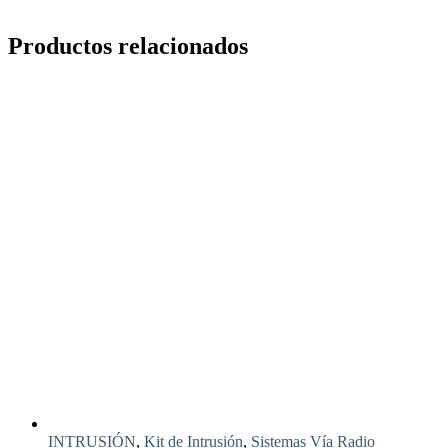
+
IR
Productos relacionados
+
Mdo
+
Tec
+
Sir
Negro
cantidad
INTRUSIÓN
,
Kit de Intrusión
,
Sistemas Vía Radio