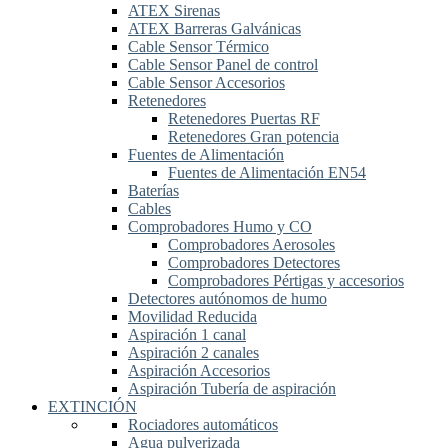
ATEX Sirenas
ATEX Barreras Galvánicas
Cable Sensor Térmico
Cable Sensor Panel de control
Cable Sensor Accesorios
Retenedores
Retenedores Puertas RF
Retenedores Gran potencia
Fuentes de Alimentación
Fuentes de Alimentación EN54
Baterías
Cables
Comprobadores Humo y CO
Comprobadores Aerosoles
Comprobadores Detectores
Comprobadores Pértigas y accesorios
Detectores autónomos de humo
Movilidad Reducida
Aspiración 1 canal
Aspiración 2 canales
Aspiración Accesorios
Aspiración Tubería de aspiración
EXTINCIÓN
Rociadores automáticos
Agua pulverizada