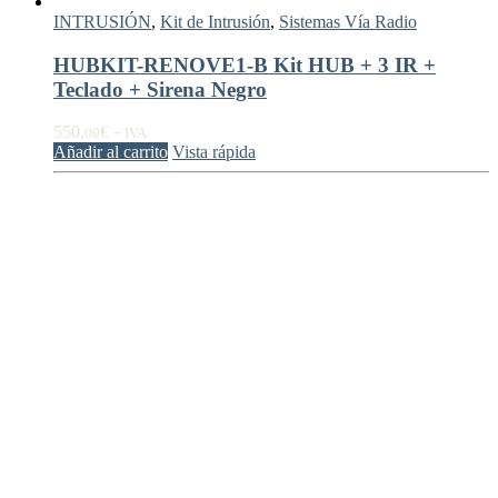
INTRUSIÓN
,
Kit de Intrusión
,
Sistemas Vía Radio
HUBKIT-RENOVE1-B Kit HUB + 3 IR +
Teclado + Sirena Negro
550,
€
00
+ IVA
Añadir al carrito
Vista rápida