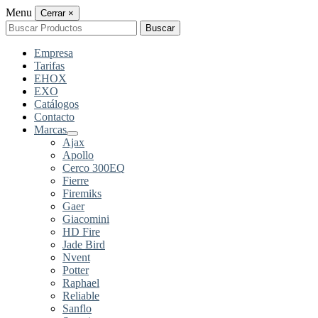
Menu
Cerrar
×
Buscar
Buscar
por:
Empresa
Tarifas
EHOX
EXO
Catálogos
Contacto
Marcas
Ajax
Apollo
Cerco 300EQ
Fierre
Firemiks
Gaer
Giacomini
HD Fire
Jade Bird
Nvent
Potter
Raphael
Reliable
Sanflo