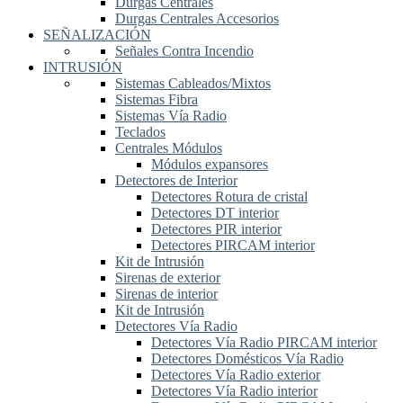
Durgas Centrales
Durgas Centrales Accesorios
SEÑALIZACIÓN
Señales Contra Incendio
INTRUSIÓN
Sistemas Cableados/Mixtos
Sistemas Fibra
Sistemas Vía Radio
Teclados
Centrales Módulos
Módulos expansores
Detectores de Interior
Detectores Rotura de cristal
Detectores DT interior
Detectores PIR interior
Detectores PIRCAM interior
Kit de Intrusión
Sirenas de exterior
Sirenas de interior
Kit de Intrusión
Detectores Vía Radio
Detectores Vía Radio PIRCAM interior
Detectores Domésticos Vía Radio
Detectores Vía Radio exterior
Detectores Vía Radio interior