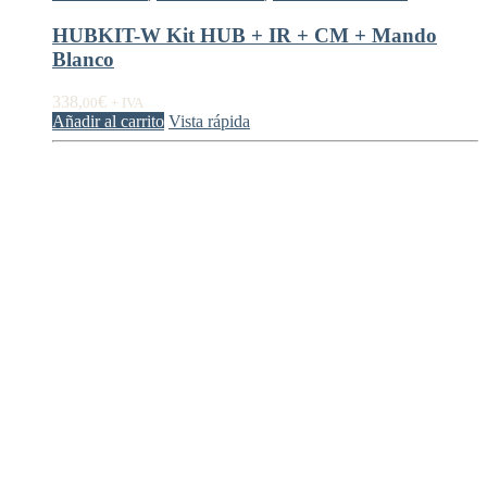
HUBKIT-W Kit HUB + IR + CM + Mando
Blanco
338,
€
00
+ IVA
Añadir al carrito
Vista rápida