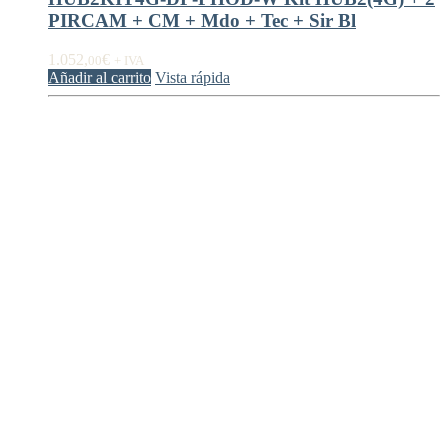
PIRCAM + CM + Mdo + Tec + Sir Bl
1.052,
€
00
+ IVA
Añadir al carrito
Vista rápida