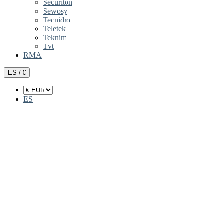
Securiton
Sewosy
Tecnidro
Teletek
Teknim
Tvt
RMA
ES / €
ES