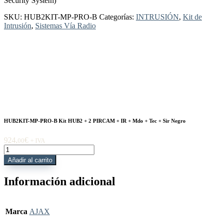
Security System)
Sir
Negro
SKU:
HUB2KIT-MP-PRO-B
Categorías:
INTRUSIÓN
,
Kit de
cantidad
Intrusión
,
Sistemas Vía Radio
HUB2KIT-MP-PRO-B Kit HUB2 + 2 PIRCAM + IR + Mdo + Tec + Sir Negro
924,
€
00
+ IVA
HUB2KIT-
MP-
Añadir al carrito
PRO-
B
Información adicional
Kit
HUB2
+
2
Marca
AJAX
PIRCAM