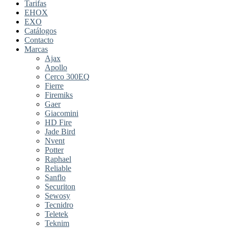
Tarifas
EHOX
EXO
Catálogos
Contacto
Marcas
Ajax
Apollo
Cerco 300EQ
Fierre
Firemiks
Gaer
Giacomini
HD Fire
Jade Bird
Nvent
Potter
Raphael
Reliable
Sanflo
Securiton
Sewosy
Tecnidro
Teletek
Teknim