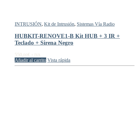
INTRUSIÓN
,
Kit de Intrusión
,
Sistemas Vía Radio
HUBKIT-RENOVE1-B Kit HUB + 3 IR +
Teclado + Sirena Negro
550,
€
00
+ IVA
Añadir al carrito
Vista rápida