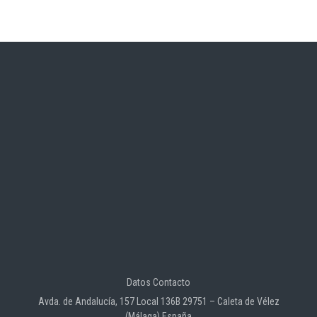
Datos Contacto
Avda. de Andalucía, 157 Local 136B 29751 – Caleta de Vélez
(Málaga) España