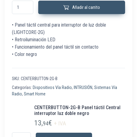
CENTERBUTTON-2G-B Panel táctil Central interruptor luz doble negro can
Añadir al carrito
• Panel táctil central para interruptor de luz doble
(LIGHTCORE-2G)
• Retroiluminación LED
• Funcionamiento del panel táctil sin contacto
• Color negro
SKU:
CENTERBUTTON-2G-B
Categorías:
Dispositivos Vía Radio
,
INTRUSIÓN
,
Sistemas Vía
Radio
,
Smart Home
CENTERBUTTON-2G-B Panel táctil Central
interruptor luz doble negro
13,
€
94
+ IVA
CENTERBUTTON-2G-B Panel táctil Central interruptor luz doble negro can