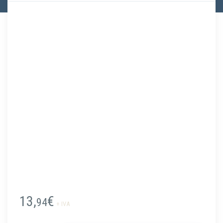
13,
€
94
+ IVA