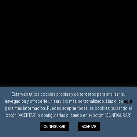
Esta web utiliza cookies propias y de terceros para analizar su
navegación y ofrecerle un servicio más personalizado. Haz click
aquí
para más información. Puedes aceptar todas las cookies pulsando el
botón “ACEPTAR” o configurarlas clicando en el botón “CONFIGURAR”
CONFIGURAR
ACEPTAR
0
Menu
0,00€