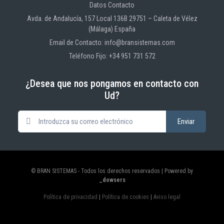
Datos Contacto
Avda. de Andalucía, 157 Local 136B 29751 – Caleta de Vélez
(Málaga) España
Email de Contacto: info@bransistemas.com
Teléfono Fijo: +34 951 731 572
¿Desea que nos pongamos en contacto con
Ud?
© BRAN SISTEMAS - Todos los derechos reservados | Powered by
_dowsers
Política de privacidad
|
Política de cookies
|
Aviso legal