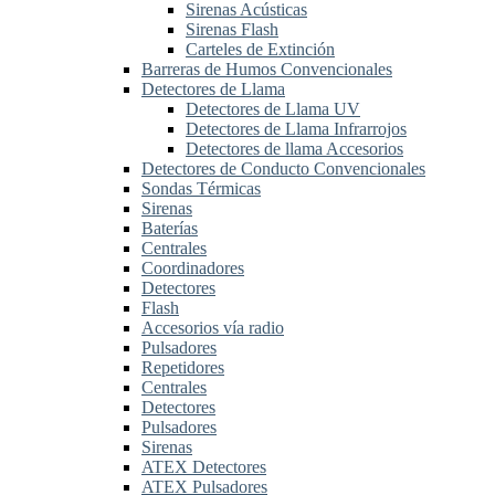
Sirenas Acústicas
Sirenas Flash
Carteles de Extinción
Barreras de Humos Convencionales
Detectores de Llama
Detectores de Llama UV
Detectores de Llama Infrarrojos
Detectores de llama Accesorios
Detectores de Conducto Convencionales
Sondas Térmicas
Sirenas
Baterías
Centrales
Coordinadores
Detectores
Flash
Accesorios vía radio
Pulsadores
Repetidores
Centrales
Detectores
Pulsadores
Sirenas
ATEX Detectores
ATEX Pulsadores