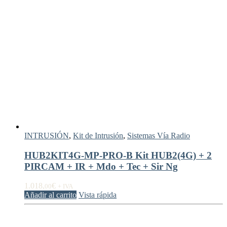
INTRUSIÓN
,
Kit de Intrusión
,
Sistemas Vía Radio
HUB2KIT4G-MP-PRO-B Kit HUB2(4G) + 2
PIRCAM + IR + Mdo + Tec + Sir Ng
1.018,
€
00
+ IVA
Añadir al carrito
Vista rápida