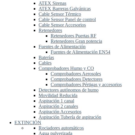
ATEX Sirenas
ATEX Barreras Galvánicas
Cable Sensor Térmico
Cable Sensor Panel de control
Cable Sensor Accesorios
Retenedores
Retenedores Puertas RF
Retenedores Gran potencia
Fuentes de Alimentación
Fuentes de Alimentación EN54
Baterías
Cables
Comprobadores Humo y CO
Comprobadores Aerosoles
Comprobadores Detectores
Comprobadores Pértigas y accesorios
Detectores autónomos de humo
Movilidad Reducida
Aspiración 1 canal
Aspiración 2 canales
Aspiración Accesorios
Aspiración Tubería de aspiración
EXTINCIÓN
Rociadores automáticos
Agua pulverizada