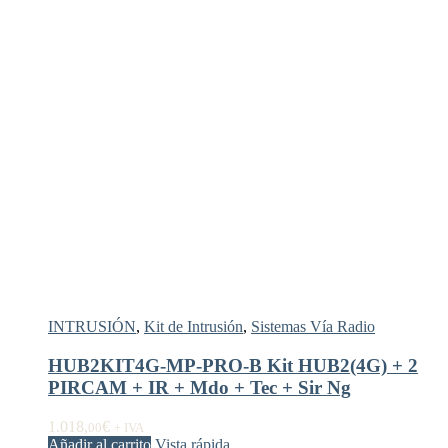
INTRUSIÓN
,
Kit de Intrusión
,
Sistemas Vía Radio
HUB2KIT4G-MP-PRO-B Kit HUB2(4G) + 2
PIRCAM + IR + Mdo + Tec + Sir Ng
1.018,
€
00
+ IVA
Añadir al carrito
Vista rápida