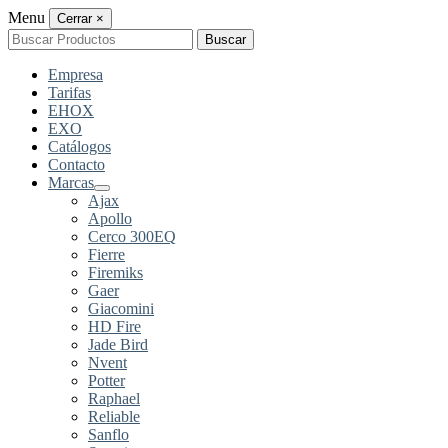
Menu
Cerrar
×
Buscar
Buscar
por:
Empresa
Tarifas
EHOX
EXO
Catálogos
Contacto
Marcas
Ajax
Apollo
Cerco 300EQ
Fierre
Firemiks
Gaer
Giacomini
HD Fire
Jade Bird
Nvent
Potter
Raphael
Reliable
Sanflo