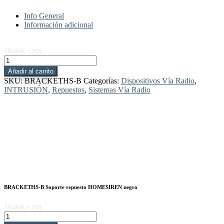
Info General
Información adicional
16,
€
00
+ IVA
BRACKETHS-
B
Añadir al carrito
Soporte
SKU:
BRACKETHS-B
Categorías:
Dispositivos Vía Radio
,
repuesto
INTRUSIÓN
,
Repuestos
,
Sistemas Vía Radio
HOMESIREN
negro
cantidad
BRACKETHS-B Soporte repuesto HOMESIREN negro
16,
€
00
+ IVA
BRACKETHS-