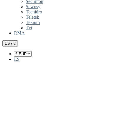
Securiton
Sewosy
Tecnidro
Teletek
Teknim
Tvt
RMA
ES / €
ES