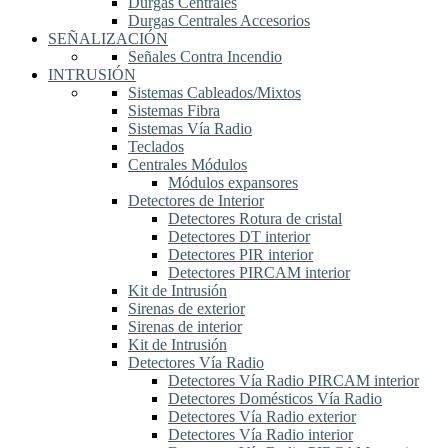
Durgas Centrales
Durgas Centrales Accesorios
SEÑALIZACIÓN
Señales Contra Incendio
INTRUSIÓN
Sistemas Cableados/Mixtos
Sistemas Fibra
Sistemas Vía Radio
Teclados
Centrales Módulos
Módulos expansores
Detectores de Interior
Detectores Rotura de cristal
Detectores DT interior
Detectores PIR interior
Detectores PIRCAM interior
Kit de Intrusión
Sirenas de exterior
Sirenas de interior
Kit de Intrusión
Detectores Vía Radio
Detectores Vía Radio PIRCAM interior
Detectores Domésticos Vía Radio
Detectores Vía Radio exterior
Detectores Vía Radio interior