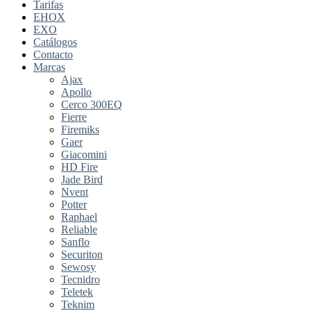
Tarifas
EHOX
EXO
Catálogos
Contacto
Marcas
Ajax
Apollo
Cerco 300EQ
Fierre
Firemiks
Gaer
Giacomini
HD Fire
Jade Bird
Nvent
Potter
Raphael
Reliable
Sanflo
Securiton
Sewosy
Tecnidro
Teletek
Teknim