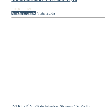
520,
€
00
+ IVA
Añadir al carrito
Vista rápida
INTRUSIÓN
,
Kit de Intrusión
,
Sistemas Vía Radio