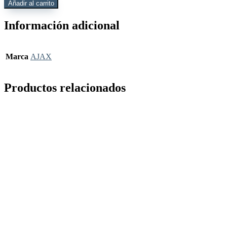
B
Añadir al carrito
Soporte
repuesto
Información adicional
HOMESIREN
negro
cantidad
Marca
AJAX
Productos relacionados