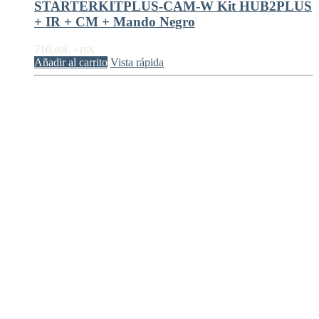
STARTERKITPLUS-CAM-W Kit HUB2PLUS
+ IR + CM + Mando Negro
710,
€
00
+ IVA
Añadir al carrito
Vista rápida