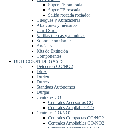
Super TE ranurada
Super TE roscada
Salida roscada rociador
Cuelgues y Abrazaderas
Abarcones y ménsulas
Carril Strut
Varillas tuercas y arandelas
Soportación sísmica
Anclajes
Kits de Extinción
Componentes
DETECCIÓN DE GASES
Detección CO/NO2
Direx
Durtex
Durtox
Standgas Autónomos
Durgas
Centrales CO
Centrales Accesorios CO
Centrales Ampliables CO
Centrales CO/NO2
Centrales Compactas CO/NO2
Centrales Ampliables CO/NO2