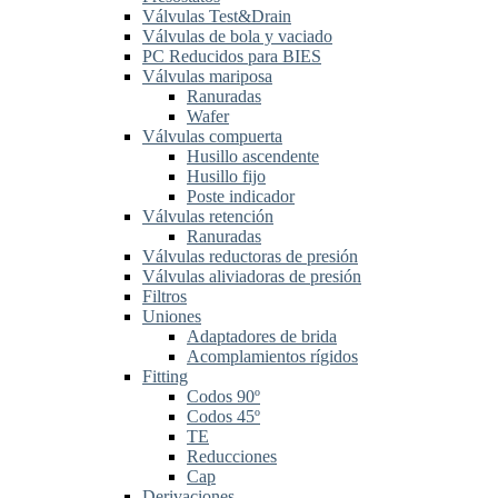
Válvulas Test&Drain
Válvulas de bola y vaciado
PC Reducidos para BIES
Válvulas mariposa
Ranuradas
Wafer
Válvulas compuerta
Husillo ascendente
Husillo fijo
Poste indicador
Válvulas retención
Ranuradas
Válvulas reductoras de presión
Válvulas aliviadoras de presión
Filtros
Uniones
Adaptadores de brida
Acomplamientos rígidos
Fitting
Codos 90º
Codos 45º
TE
Reducciones
Cap
Derivaciones