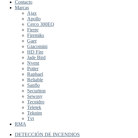
Contacto
Marcas
Ajax
Apollo
Cerco 300EQ
Fierre
Firemiks
Gaer
Giacomini
HD Fire
Jade Bird
Nvent
Potter
Raphael
Reliable
Sanflo
Securiton
Sewosy
Tecnidro
Teletek
Teknim
Tvt
RMA
DETECCIÓN DE INCENDIOS