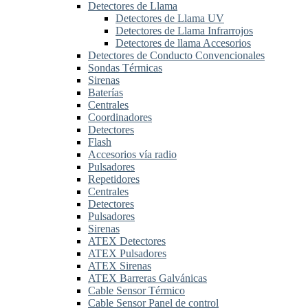
Detectores de Llama
Detectores de Llama UV
Detectores de Llama Infrarrojos
Detectores de llama Accesorios
Detectores de Conducto Convencionales
Sondas Térmicas
Sirenas
Baterías
Centrales
Coordinadores
Detectores
Flash
Accesorios vía radio
Pulsadores
Repetidores
Centrales
Detectores
Pulsadores
Sirenas
ATEX Detectores
ATEX Pulsadores
ATEX Sirenas
ATEX Barreras Galvánicas
Cable Sensor Térmico
Cable Sensor Panel de control