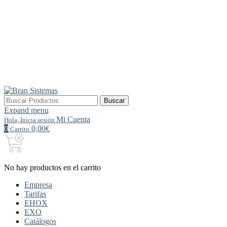
Buscar
Buscar
por:
Expand menu
Mi Cuenta
Hola, Inicia sesión
0
0,00€
Carrito
No hay productos en el carrito
Empresa
Tarifas
EHOX
EXO
Catálogos