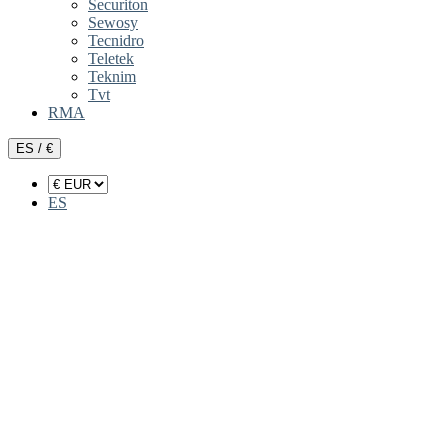
Securiton
Sewosy
Tecnidro
Teletek
Teknim
Tvt
RMA
ES / €
ES