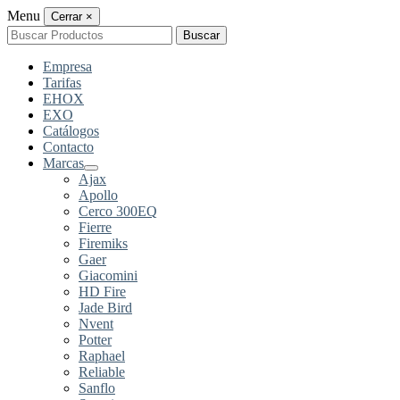
Menu
Cerrar
×
Buscar
Buscar
por:
Empresa
Tarifas
EHOX
EXO
Catálogos
Contacto
Marcas
Ajax
Apollo
Cerco 300EQ
Fierre
Firemiks
Gaer
Giacomini
HD Fire
Jade Bird
Nvent
Potter
Raphael
Reliable
Sanflo