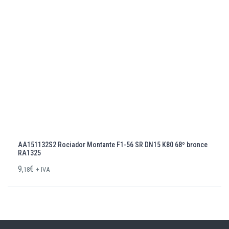
AA151132S2 Rociador Montante F1-56 SR DN15 K80 68º bronce
RA1325
9,
€
18
+ IVA