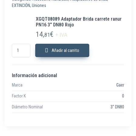
EXTINCIÓN
,
Uniones
XGQT08089 Adaptador Brida carrete ranur
PN16 3″ DN80 Rojo
14,
€
81
+ IVA
XGQT08089 Adaptador Brida carrete ranur PN16 3" DN80 Rojo cantidad
Añadir al carrito
Información adicional
Marca
Gaer
Factor K
0
Diámetro Nominal
3" DN80