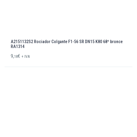
A2151132S2 Rociador Colgante F1-56 SR DN15 K80 68º bronce
RA1314
9,
€
18
+ IVA