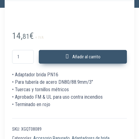
14,
€
81
+ IVA
XGQT08089 Adaptador Brida carrete ranur PN16 3" DN80 Rojo cantidad
Añadir al carrito
• Adaptador brida PN16
• Para tubería de acero DN80/88.9mm/3″
• Tuercas y tornillos métricos
• Aprobado FM & UL para uso contra incendios
• Terminado en rojo
SKU:
XGQT08089
Categorías:
Accesorio Ranurado
,
Adaptadores de brida
,