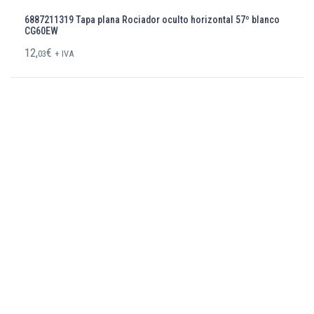
6887211319 Tapa plana Rociador oculto horizontal 57º blanco
CG60EW
12,
€
03
+ IVA