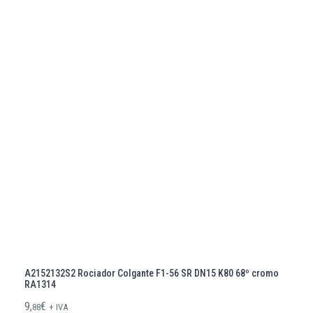
A2152132S2 Rociador Colgante F1-56 SR DN15 K80 68º cromo
RA1314
9,
€
88
+ IVA