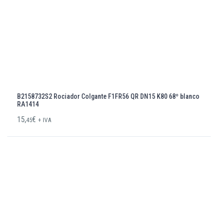
B2158732S2 Rociador Colgante F1FR56 QR DN15 K80 68º blanco
RA1414
15,
€
45
+ IVA