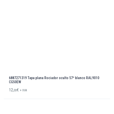
6887271319 Tapa plana Rociador oculto 57º blanco RAL9010
CG50EW
12,
€
03
+ IVA