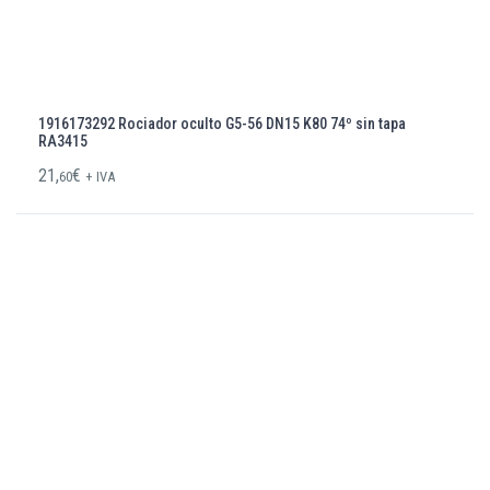
1916173292 Rociador oculto G5-56 DN15 K80 74º sin tapa
RA3415
21,
€
60
+ IVA