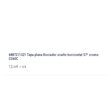
6887211321 Tapa plana Rociador oculto horizontal 57º cromo
CG60C
12,
€
03
+ IVA