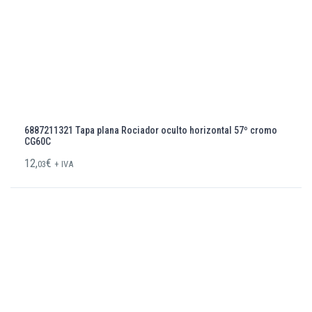
6887211321 Tapa plana Rociador oculto horizontal 57º cromo
CG60C
12,
€
03
+ IVA