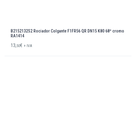
B2152132S2 Rociador Colgante F1FR56 QR DN15 K80 68º cromo
RA1414
13,
€
50
+ IVA