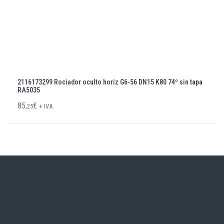
2116173299 Rociador oculto horiz G6-56 DN15 K80 74º sin tapa
RA5035
85,
€
25
+ IVA