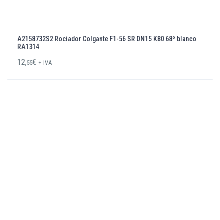
A2158732S2 Rociador Colgante F1-56 SR DN15 K80 68º blanco
RA1314
12,
€
55
+ IVA