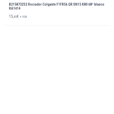
B2158732S2 Rociador Colgante F1FR56 QR DN15 K80 68º blanco
RA1414
15,
€
45
+ IVA