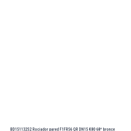
BD151132S2 Rociador pared F1FR56 QR DN15 K80 68º bronce