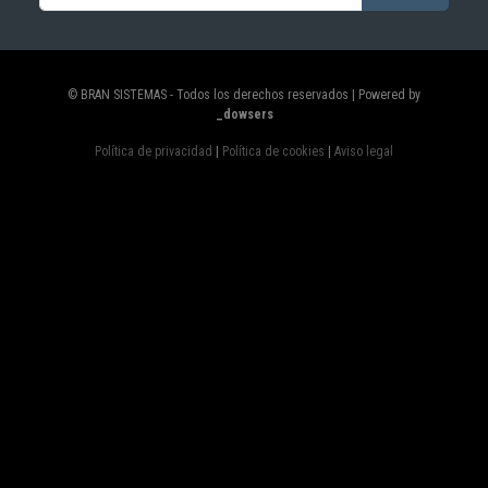
© BRAN SISTEMAS - Todos los derechos reservados | Powered by
_dowsers
Política de privacidad
|
Política de cookies
|
Aviso legal