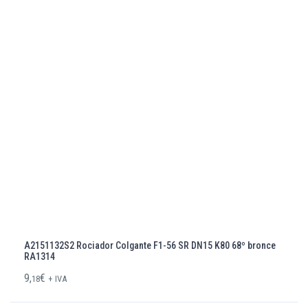
A2151132S2 Rociador Colgante F1-56 SR DN15 K80 68º bronce
RA1314
9,
€
18
+ IVA