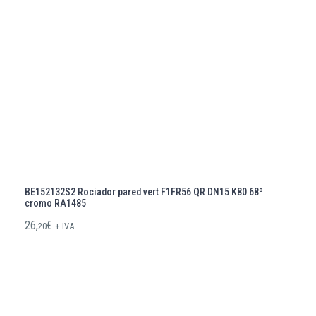
BE152132S2 Rociador pared vert F1FR56 QR DN15 K80 68º
cromo RA1485
26,
€
20
+ IVA