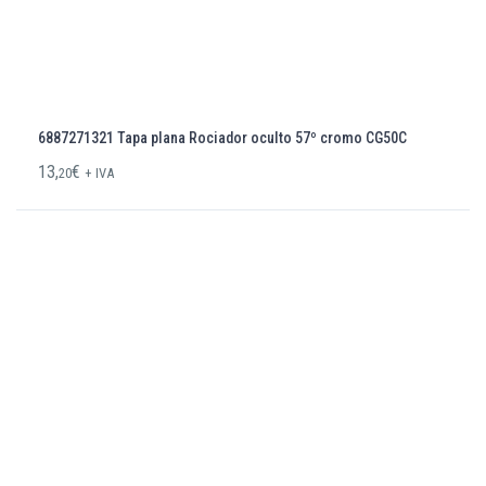
6887271321 Tapa plana Rociador oculto 57º cromo CG50C
13,
€
20
+ IVA