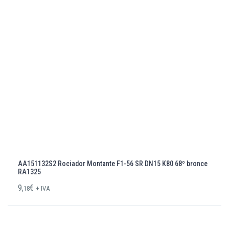
AA151132S2 Rociador Montante F1-56 SR DN15 K80 68º bronce
RA1325
9,
€
18
+ IVA