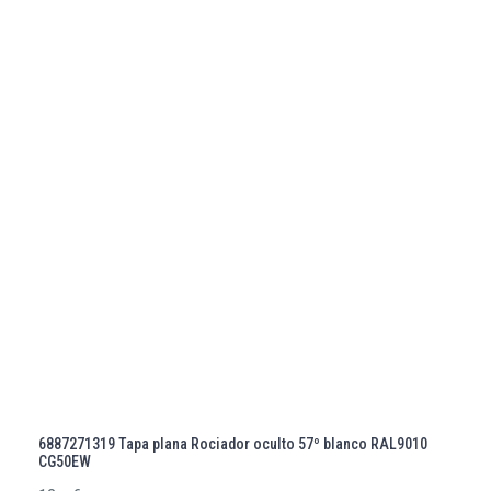
6887271319 Tapa plana Rociador oculto 57º blanco RAL9010
CG50EW