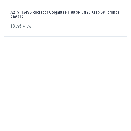
A2151134S5 Rociador Colgante F1-80 SR DN20 K115 68º bronce
RA6212
13,
€
78
+ IVA