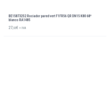
BE158732S2 Rociador pared vert F1FR56 QR DN15 K80 68º
blanco RA1485
27,
€
55
+ IVA