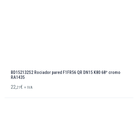
BD152132S2 Rociador pared F1FR56 QR DN15 K80 68º cromo
RA1435
22,
€
21
+ IVA