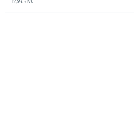
12,
€
03
+ IVA