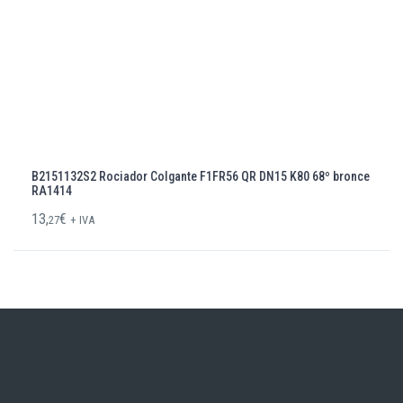
B2151132S2 Rociador Colgante F1FR56 QR DN15 K80 68º bronce
RA1414
13,
€
27
+ IVA