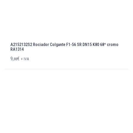
A2152132S2 Rociador Colgante F1-56 SR DN15 K80 68º cromo
RA1314
9,
€
88
+ IVA