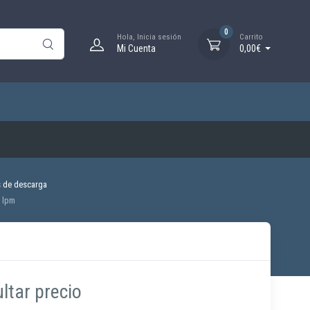
0
Hola, Inicia sesión
Carrito
Mi Cuenta
0,00€
 de descarga
 lpm
ltar precio