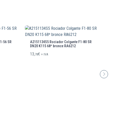
1-56 SR
A2151134S5 Rociador Colgante F1-80 SR
AA
DN20 K115 68º bronce RA6212
DN
13,
€
9,
78
+ IVA
1