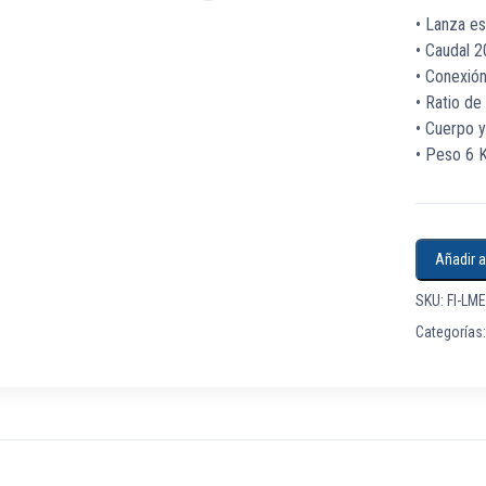
• Lanza e
• Caudal 2
• Conexió
• Ratio de
• Cuerpo y
• Peso 6 
Añadir 
SKU:
FI-LME
Categorías