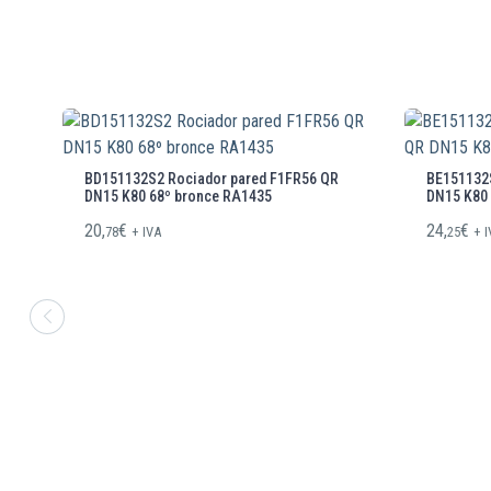
BD151132S2 Rociador pared F1FR56 QR
BE151132S
DN15 K80 68º bronce RA1435
DN15 K80
20,
€
24,
€
78
+ IVA
25
+ 