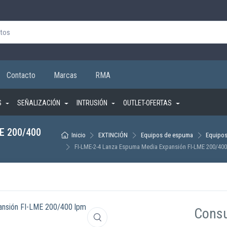
Contacto
Marcas
RMA
S
SEÑALIZACIÓN
INTRUSIÓN
OUTLET-OFERTAS
ME 200/400
Inicio
EXTINCIÓN
Equipos de espuma
Equipos
FI-LME-2-4 Lanza Espuma Media Expansión FI-LME 200/400
Consu