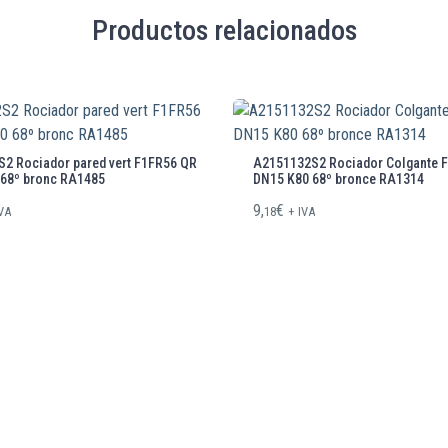
Productos relacionados
2 Rociador pared vert F1FR56 QR
A2151132S2 Rociador Colgante F
 68º bronc RA1485
DN15 K80 68º bronce RA1314
9,
€
IVA
18
+ IVA