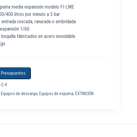
spuma media expansión modelo FI-LME
00/400 litros por minuto a 5 bar
n entrada roscada, ranurada o embridada
 expansión 1/60
 boquilla fabricados en acero inoxidable
Kgs
a Presupuestos
-2-4
:
Equipos de descarga
,
Equipos de espuma
,
EXTINCIÓN