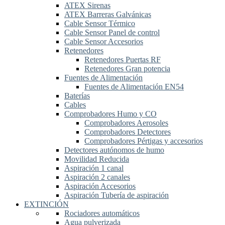
ATEX Sirenas
ATEX Barreras Galvánicas
Cable Sensor Térmico
Cable Sensor Panel de control
Cable Sensor Accesorios
Retenedores
Retenedores Puertas RF
Retenedores Gran potencia
Fuentes de Alimentación
Fuentes de Alimentación EN54
Baterías
Cables
Comprobadores Humo y CO
Comprobadores Aerosoles
Comprobadores Detectores
Comprobadores Pértigas y accesorios
Detectores autónomos de humo
Movilidad Reducida
Aspiración 1 canal
Aspiración 2 canales
Aspiración Accesorios
Aspiración Tubería de aspiración
EXTINCIÓN
Rociadores automáticos
Agua pulverizada