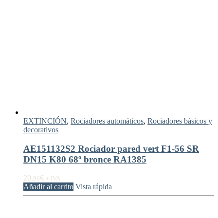
EXTINCIÓN
,
Rociadores automáticos
,
Rociadores básicos y
decorativos
AE151132S2 Rociador pared vert F1-56 SR
DN15 K80 68º bronce RA1385
20,
€
96
+ IVA
Añadir al carrito
Vista rápida