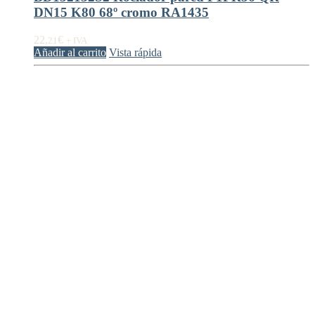
DN15 K80 68º cromo RA1435
22,
€
21
+ IVA
Añadir al carrito
Vista rápida