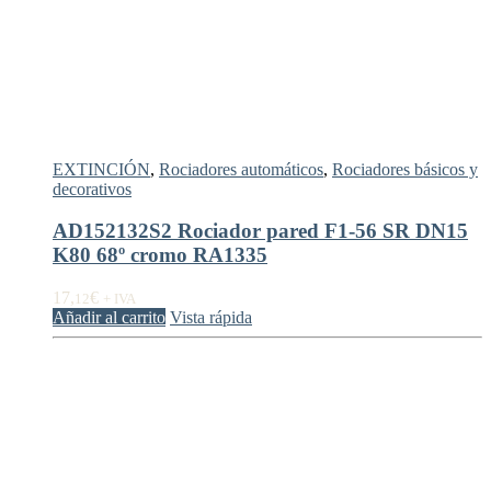
EXTINCIÓN
,
Rociadores automáticos
,
Rociadores básicos y
decorativos
AD152132S2 Rociador pared F1-56 SR DN15
K80 68º cromo RA1335
17,
€
12
+ IVA
Añadir al carrito
Vista rápida