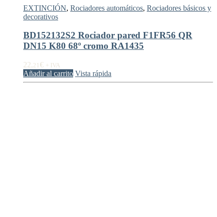
EXTINCIÓN
,
Rociadores automáticos
,
Rociadores básicos y
decorativos
BD152132S2 Rociador pared F1FR56 QR
DN15 K80 68º cromo RA1435
22,
€
21
+ IVA
Añadir al carrito
Vista rápida