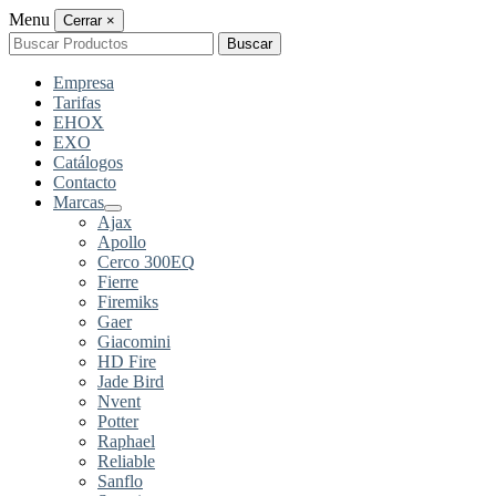
Menu
Cerrar
×
Buscar
Buscar
por:
Empresa
Tarifas
EHOX
EXO
Catálogos
Contacto
Marcas
Ajax
Apollo
Cerco 300EQ
Fierre
Firemiks
Gaer
Giacomini
HD Fire
Jade Bird
Nvent
Potter
Raphael
Reliable
Sanflo