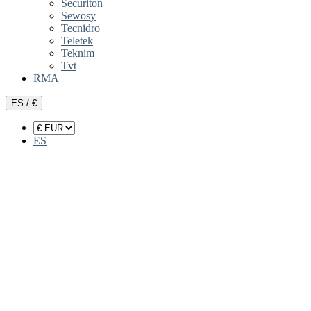
Securiton
Sewosy
Tecnidro
Teletek
Teknim
Tvt
RMA
ES / €
ES