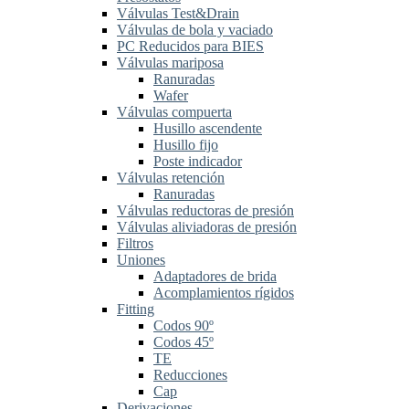
Válvulas Test&Drain
Válvulas de bola y vaciado
PC Reducidos para BIES
Válvulas mariposa
Ranuradas
Wafer
Válvulas compuerta
Husillo ascendente
Husillo fijo
Poste indicador
Válvulas retención
Ranuradas
Válvulas reductoras de presión
Válvulas aliviadoras de presión
Filtros
Uniones
Adaptadores de brida
Acomplamientos rígidos
Fitting
Codos 90º
Codos 45º
TE
Reducciones
Cap
Derivaciones