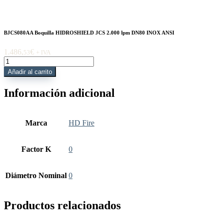
BJCS080AA Boquilla HIDROSHIELD JCS 2.000 lpm DN80 INOX ANSI
1.486,
€
53
+ IVA
BJCS080AA
Boquilla
Añadir al carrito
HIDROSHIELD
JCS
Información adicional
2.000
lpm
DN80
INOX
Marca
HD Fire
ANSI
cantidad
Factor K
0
Diámetro Nominal
0
Productos relacionados