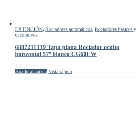
EXTINCIÓN
,
Rociadores automáticos
,
Rociadores básicos y
decorativos
6887211319 Tapa plana Rociador oculto
horizontal 57º blanco CG60EW
12,
€
03
+ IVA
Añadir al carrito
Vista rápida