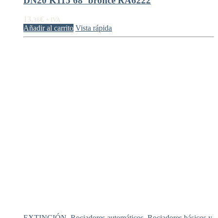
DN20 K115 68º bronce RA6222
13,
€
38
+ IVA
Añadir al carrito
Vista rápida
EXTINCIÓN
,
Rociadores automáticos
,
Rociadores básicos y