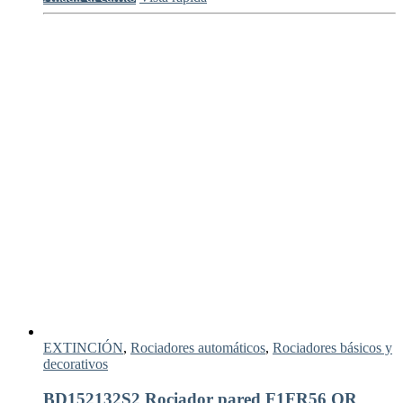
EXTINCIÓN
,
Rociadores automáticos
,
Rociadores básicos y
decorativos
BD152132S2 Rociador pared F1FR56 QR