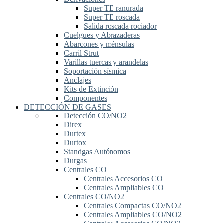
Super TE ranurada
Super TE roscada
Salida roscada rociador
Cuelgues y Abrazaderas
Abarcones y ménsulas
Carril Strut
Varillas tuercas y arandelas
Soportación sísmica
Anclajes
Kits de Extinción
Componentes
DETECCIÓN DE GASES
Detección CO/NO2
Direx
Durtex
Durtox
Standgas Autónomos
Durgas
Centrales CO
Centrales Accesorios CO
Centrales Ampliables CO
Centrales CO/NO2
Centrales Compactas CO/NO2
Centrales Ampliables CO/NO2