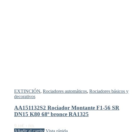
EXTINCIÓN
,
Rociadores automáticos
,
Rociadores básicos y
decorativos
AA151132S2 Rociador Montante F1-56 SR
DN15 K80 68º bronce RA1325
9,
€
18
+ IVA
Añadir al carrito
Vista rápida