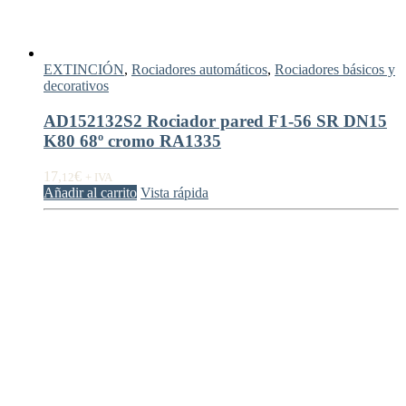
EXTINCIÓN
,
Rociadores automáticos
,
Rociadores básicos y
decorativos
AD152132S2 Rociador pared F1-56 SR DN15
K80 68º cromo RA1335
17,
€
12
+ IVA
Añadir al carrito
Vista rápida