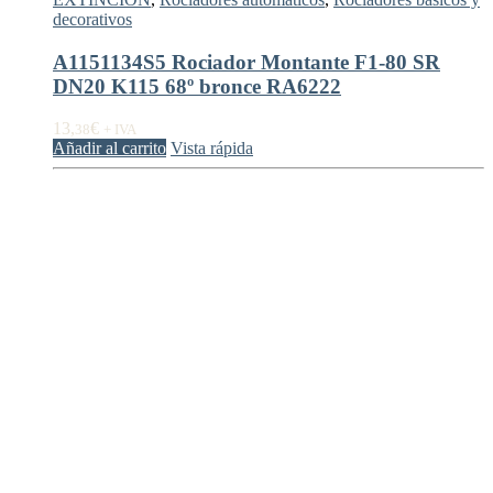
decorativos
A1151134S5 Rociador Montante F1-80 SR
DN20 K115 68º bronce RA6222
13,
€
38
+ IVA
Añadir al carrito
Vista rápida