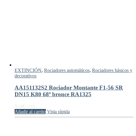
EXTINCIÓN
,
Rociadores automáticos
,
Rociadores básicos y
decorativos
AA151132S2 Rociador Montante F1-56 SR
DN15 K80 68º bronce RA1325
9,
€
18
+ IVA
Añadir al carrito
Vista rápida