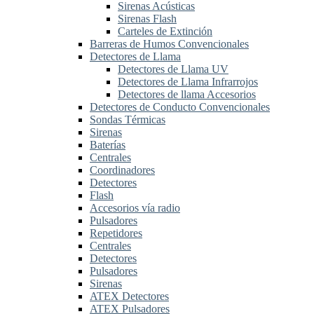
Sirenas Acústicas
Sirenas Flash
Carteles de Extinción
Barreras de Humos Convencionales
Detectores de Llama
Detectores de Llama UV
Detectores de Llama Infrarrojos
Detectores de llama Accesorios
Detectores de Conducto Convencionales
Sondas Térmicas
Sirenas
Baterías
Centrales
Coordinadores
Detectores
Flash
Accesorios vía radio
Pulsadores
Repetidores
Centrales
Detectores
Pulsadores
Sirenas
ATEX Detectores
ATEX Pulsadores