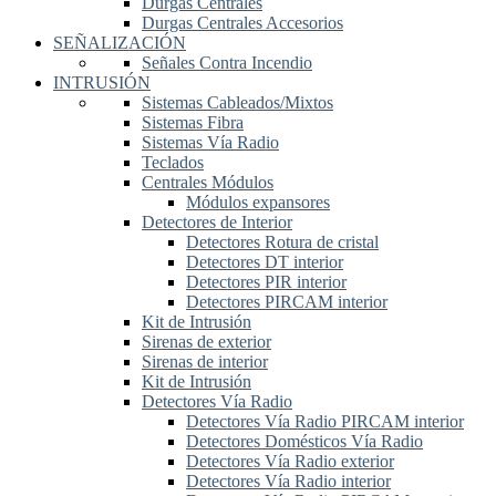
Durgas Centrales
Durgas Centrales Accesorios
SEÑALIZACIÓN
Señales Contra Incendio
INTRUSIÓN
Sistemas Cableados/Mixtos
Sistemas Fibra
Sistemas Vía Radio
Teclados
Centrales Módulos
Módulos expansores
Detectores de Interior
Detectores Rotura de cristal
Detectores DT interior
Detectores PIR interior
Detectores PIRCAM interior
Kit de Intrusión
Sirenas de exterior
Sirenas de interior
Kit de Intrusión
Detectores Vía Radio
Detectores Vía Radio PIRCAM interior
Detectores Domésticos Vía Radio
Detectores Vía Radio exterior
Detectores Vía Radio interior