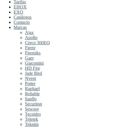
Tarifas
EHOX
EXO
Catálogos
Contacto
Marcas
Ajax
Apollo
Cerco 300EQ
Fierre
Firemiks
Gaer
Giacomini
HD Fire
Jade Bird
Nvent
Potter
Raphael
Reliable
Sanflo
Securiton
Sewosy
Tecnidro
Teletek
Teknim