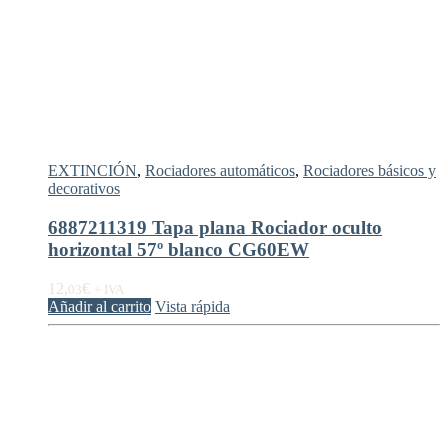
EXTINCIÓN
,
Rociadores automáticos
,
Rociadores básicos y
decorativos
6887211319 Tapa plana Rociador oculto
horizontal 57º blanco CG60EW
12,
€
03
+ IVA
Añadir al carrito
Vista rápida