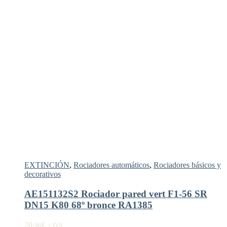
EXTINCIÓN
,
Rociadores automáticos
,
Rociadores básicos y
decorativos
AE151132S2 Rociador pared vert F1-56 SR
DN15 K80 68º bronce RA1385
20,
€
96
+ IVA