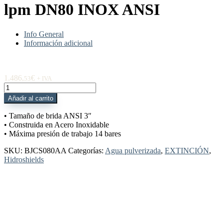
lpm DN80 INOX ANSI
Info General
Información adicional
1.486,
€
53
+ IVA
BJCS080AA
Boquilla
Añadir al carrito
HIDROSHIELD
JCS
• Tamaño de brida ANSI 3″
2.000
• Construida en Acero Inoxidable
lpm
• Máxima presión de trabajo 14 bares
DN80
INOX
SKU:
BJCS080AA
Categorías:
Agua pulverizada
,
EXTINCIÓN
,
ANSI
Hidroshields
cantidad