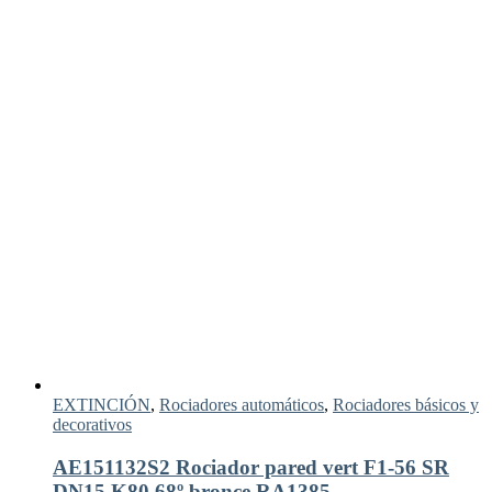
EXTINCIÓN
,
Rociadores automáticos
,
Rociadores básicos y
decorativos
AE151132S2 Rociador pared vert F1-56 SR
DN15 K80 68º bronce RA1385