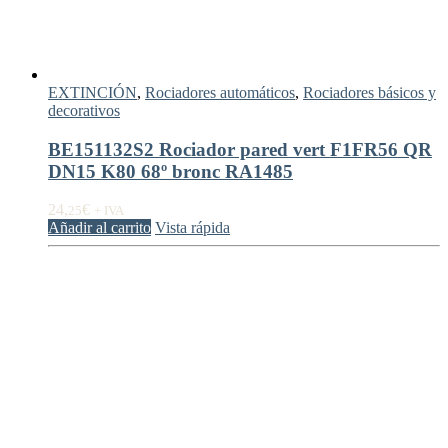
EXTINCIÓN
,
Rociadores automáticos
,
Rociadores básicos y
decorativos
BE151132S2 Rociador pared vert F1FR56 QR
DN15 K80 68º bronc RA1485
24,
€
25
+ IVA
Añadir al carrito
Vista rápida