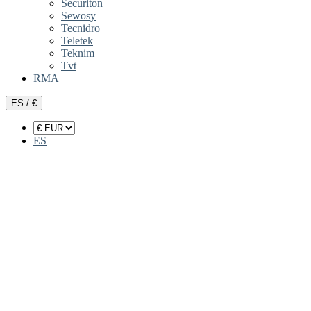
Securiton
Sewosy
Tecnidro
Teletek
Teknim
Tvt
RMA
ES / €
ES