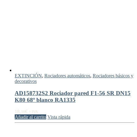
EXTINCIÓN
,
Rociadores automáticos
,
Rociadores básicos y
decorativos
AD158732S2 Rociador pared F1-56 SR DN15
K80 68º blanco RA1335
18,
€
38
+ IVA
Añadir al carrito
Vista rápida