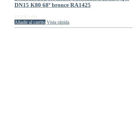
DN15 K80 68º bronce RA1425
13,
€
27
+ IVA
Añadir al carrito
Vista rápida