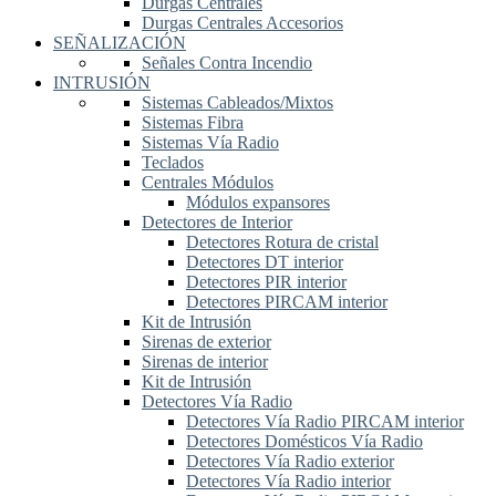
Durgas Centrales
Durgas Centrales Accesorios
SEÑALIZACIÓN
Señales Contra Incendio
INTRUSIÓN
Sistemas Cableados/Mixtos
Sistemas Fibra
Sistemas Vía Radio
Teclados
Centrales Módulos
Módulos expansores
Detectores de Interior
Detectores Rotura de cristal
Detectores DT interior
Detectores PIR interior
Detectores PIRCAM interior
Kit de Intrusión
Sirenas de exterior
Sirenas de interior
Kit de Intrusión
Detectores Vía Radio
Detectores Vía Radio PIRCAM interior
Detectores Domésticos Vía Radio
Detectores Vía Radio exterior
Detectores Vía Radio interior