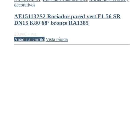
decorativos
AE151132S2 Rociador pared vert F1-56 SR
DN15 K80 68º bronce RA1385
20,
€
96
+ IVA
Añadir al carrito
Vista rápida