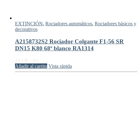
EXTINCIÓN
,
Rociadores automáticos
,
Rociadores básicos y
decorativos
A2158732S2 Rociador Colgante F1-56 SR
DN15 K80 68º blanco RA1314
12,
€
55
+ IVA
Añadir al carrito
Vista rápida