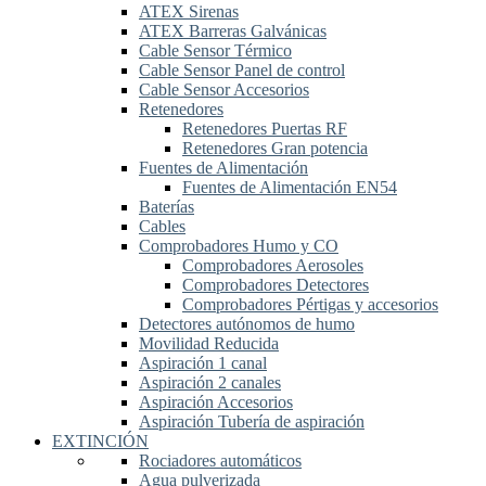
ATEX Sirenas
ATEX Barreras Galvánicas
Cable Sensor Térmico
Cable Sensor Panel de control
Cable Sensor Accesorios
Retenedores
Retenedores Puertas RF
Retenedores Gran potencia
Fuentes de Alimentación
Fuentes de Alimentación EN54
Baterías
Cables
Comprobadores Humo y CO
Comprobadores Aerosoles
Comprobadores Detectores
Comprobadores Pértigas y accesorios
Detectores autónomos de humo
Movilidad Reducida
Aspiración 1 canal
Aspiración 2 canales
Aspiración Accesorios
Aspiración Tubería de aspiración
EXTINCIÓN
Rociadores automáticos
Agua pulverizada