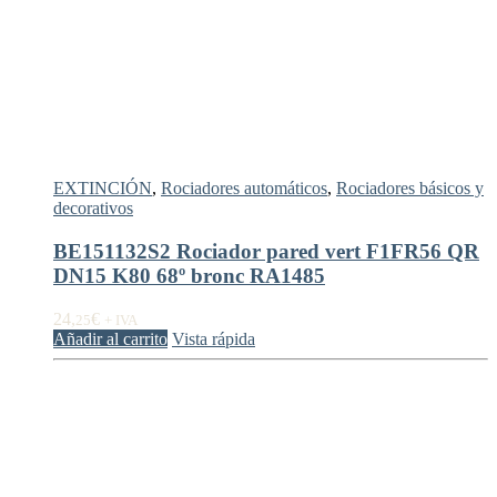
EXTINCIÓN
,
Rociadores automáticos
,
Rociadores básicos y
decorativos
BE151132S2 Rociador pared vert F1FR56 QR
DN15 K80 68º bronc RA1485
24,
€
25
+ IVA
Añadir al carrito
Vista rápida