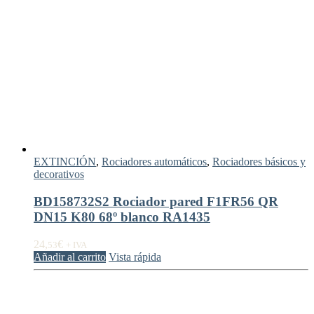
EXTINCIÓN
,
Rociadores automáticos
,
Rociadores básicos y
decorativos
BD158732S2 Rociador pared F1FR56 QR
DN15 K80 68º blanco RA1435
24,
€
53
+ IVA
Añadir al carrito
Vista rápida