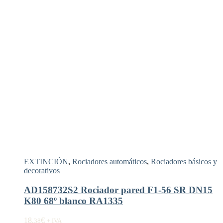
EXTINCIÓN
,
Rociadores automáticos
,
Rociadores básicos y
decorativos
AD158732S2 Rociador pared F1-56 SR DN15
K80 68º blanco RA1335
18,
€
38
+ IVA