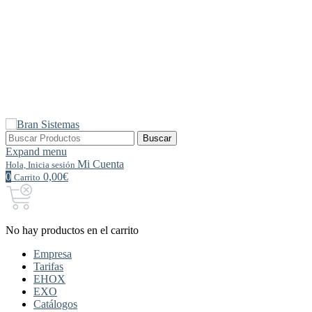
Buscar
Buscar
por:
Expand menu
Mi Cuenta
Hola, Inicia sesión
0
0,00€
Carrito
No hay productos en el carrito
Empresa
Tarifas
EHOX
EXO
Catálogos