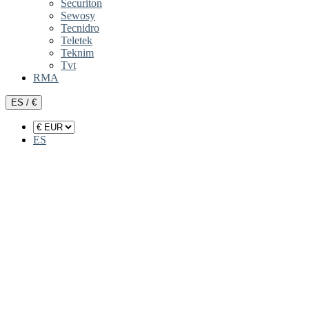
Securiton
Sewosy
Tecnidro
Teletek
Teknim
Tvt
RMA
ES / €
ES