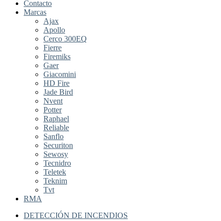
Contacto
Marcas
Ajax
Apollo
Cerco 300EQ
Fierre
Firemiks
Gaer
Giacomini
HD Fire
Jade Bird
Nvent
Potter
Raphael
Reliable
Sanflo
Securiton
Sewosy
Tecnidro
Teletek
Teknim
Tvt
RMA
DETECCIÓN DE INCENDIOS