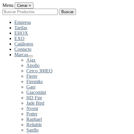
Menu
Cerrar
×
Buscar
Buscar
por:
Empresa
Tarifas
EHOX
EXO
Catálogos
Contacto
Marcas
Ajax
Apollo
Cerco 300EQ
Fierre
Firemiks
Gaer
Giacomini
HD Fire
Jade Bird
Nvent
Potter
Raphael
Reliable
Sanflo