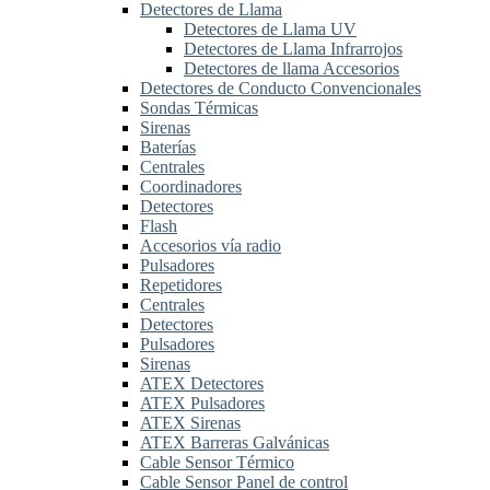
Detectores de Llama
Detectores de Llama UV
Detectores de Llama Infrarrojos
Detectores de llama Accesorios
Detectores de Conducto Convencionales
Sondas Térmicas
Sirenas
Baterías
Centrales
Coordinadores
Detectores
Flash
Accesorios vía radio
Pulsadores
Repetidores
Centrales
Detectores
Pulsadores
Sirenas
ATEX Detectores
ATEX Pulsadores
ATEX Sirenas
ATEX Barreras Galvánicas
Cable Sensor Térmico
Cable Sensor Panel de control