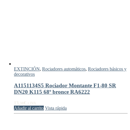
EXTINCIÓN
,
Rociadores automáticos
,
Rociadores básicos y
decorativos
A1151134S5 Rociador Montante F1-80 SR
DN20 K115 68º bronce RA6222
13,
€
38
+ IVA
Añadir al carrito
Vista rápida