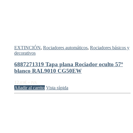
EXTINCIÓN
,
Rociadores automáticos
,
Rociadores básicos y
decorativos
6887271319 Tapa plana Rociador oculto 57º
blanco RAL9010 CG50EW
12,
€
03
+ IVA
Añadir al carrito
Vista rápida