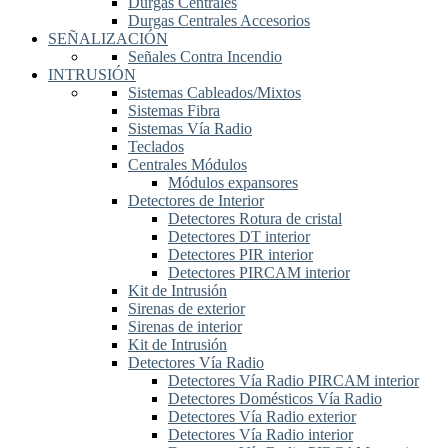
Durgas Centrales
Durgas Centrales Accesorios
SEÑALIZACIÓN
Señales Contra Incendio
INTRUSIÓN
Sistemas Cableados/Mixtos
Sistemas Fibra
Sistemas Vía Radio
Teclados
Centrales Módulos
Módulos expansores
Detectores de Interior
Detectores Rotura de cristal
Detectores DT interior
Detectores PIR interior
Detectores PIRCAM interior
Kit de Intrusión
Sirenas de exterior
Sirenas de interior
Kit de Intrusión
Detectores Vía Radio
Detectores Vía Radio PIRCAM interior
Detectores Domésticos Vía Radio
Detectores Vía Radio exterior
Detectores Vía Radio interior