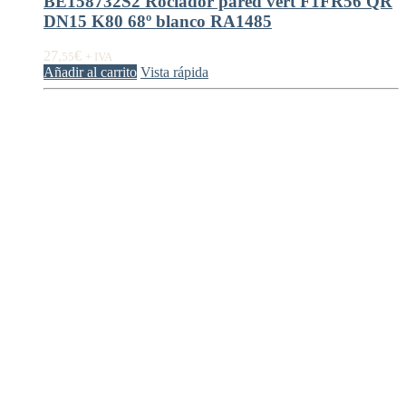
BE158732S2 Rociador pared vert F1FR56 QR
DN15 K80 68º blanco RA1485
27,
€
55
+ IVA
Añadir al carrito
Vista rápida