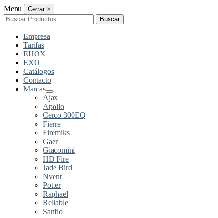
Menu
Cerrar
×
Buscar
Buscar
por:
Empresa
Tarifas
EHOX
EXO
Catálogos
Contacto
Marcas
Ajax
Apollo
Cerco 300EQ
Fierre
Firemiks
Gaer
Giacomini
HD Fire
Jade Bird
Nvent
Potter
Raphael
Reliable
Sanflo