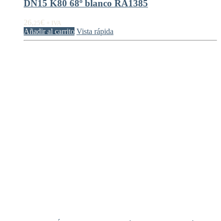
DN15 K80 68º blanco RA1385
26,
€
25
+ IVA
Añadir al carrito
Vista rápida