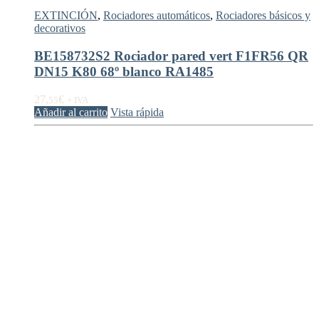
EXTINCIÓN
,
Rociadores automáticos
,
Rociadores básicos y
decorativos
BE158732S2 Rociador pared vert F1FR56 QR
DN15 K80 68º blanco RA1485
27,
€
55
+ IVA
Añadir al carrito
Vista rápida