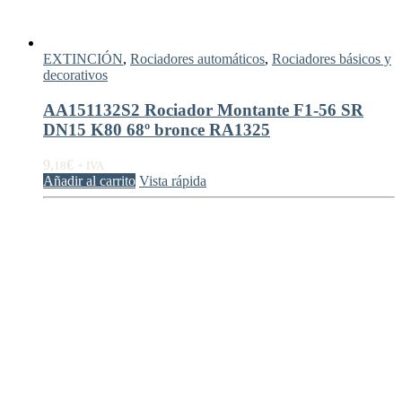
EXTINCIÓN
,
Rociadores automáticos
,
Rociadores básicos y
decorativos
AA151132S2 Rociador Montante F1-56 SR
DN15 K80 68º bronce RA1325
9,
€
18
+ IVA
Añadir al carrito
Vista rápida