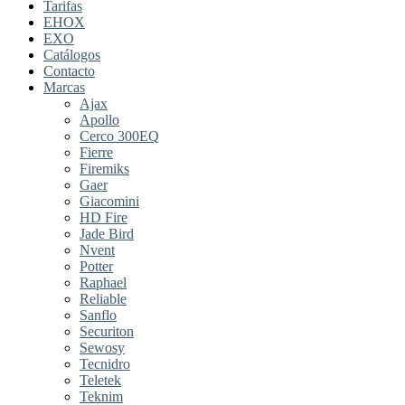
Tarifas
EHOX
EXO
Catálogos
Contacto
Marcas
Ajax
Apollo
Cerco 300EQ
Fierre
Firemiks
Gaer
Giacomini
HD Fire
Jade Bird
Nvent
Potter
Raphael
Reliable
Sanflo
Securiton
Sewosy
Tecnidro
Teletek
Teknim