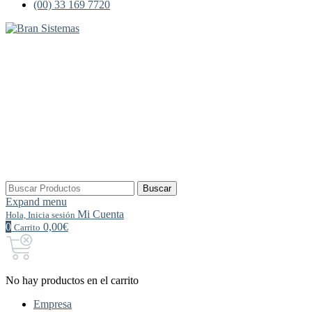
(00) 33 169 7720
Buscar
Buscar
por:
Expand menu
Mi Cuenta
Hola, Inicia sesión
0
0,00€
Carrito
No hay productos en el carrito
Empresa