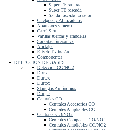
Super TE ranurada
Super TE roscada
Salida roscada rociador
Cuelgues y Abrazaderas
Abarcones y ménsulas
Carril Strut
Varillas tuercas y arandelas
Soportación sísmica
Anclajes
Kits de Extinción
Componentes
DETECCIÓN DE GASES
Detección CO/NO2
Direx
Durtex
Durtox
Standgas Autónomos
Durgas
Centrales CO
Centrales Accesorios CO
Centrales Ampliables CO
Centrales CO/NO2
Centrales Compactas CO/NO2
Centrales Ampliables CO/NO2