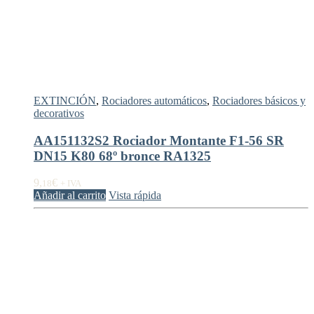
EXTINCIÓN
,
Rociadores automáticos
,
Rociadores básicos y
decorativos
AA151132S2 Rociador Montante F1-56 SR
DN15 K80 68º bronce RA1325
9,
€
18
+ IVA
Añadir al carrito
Vista rápida