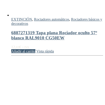
EXTINCIÓN
,
Rociadores automáticos
,
Rociadores básicos y
decorativos
6887271319 Tapa plana Rociador oculto 57º
blanco RAL9010 CG50EW
12,
€
03
+ IVA
Añadir al carrito
Vista rápida