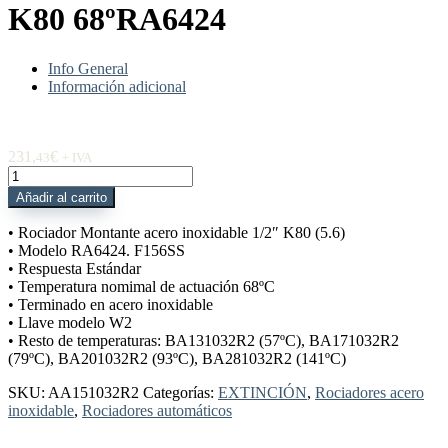
K80 68ºRA6424
Info General
Información adicional
231,
€
43
+ IVA
AA151032R2
Rociador
Añadir al carrito
mont
inoxidable
• Rociador Montante acero inoxidable 1/2″ K80 (5.6)
F156SS
• Modelo RA6424. F156SS
SR
• Respuesta Estándar
DN15
• Temperatura nomimal de actuación 68ºC
K80
• Terminado en acero inoxidable
68ºRA6424
• Llave modelo W2
cantidad
• Resto de temperaturas: BA131032R2 (57ºC), BA171032R2
(79ºC), BA201032R2 (93ºC), BA281032R2 (141ºC)
SKU:
AA151032R2
Categorías:
EXTINCIÓN
,
Rociadores acero
inoxidable
,
Rociadores automáticos