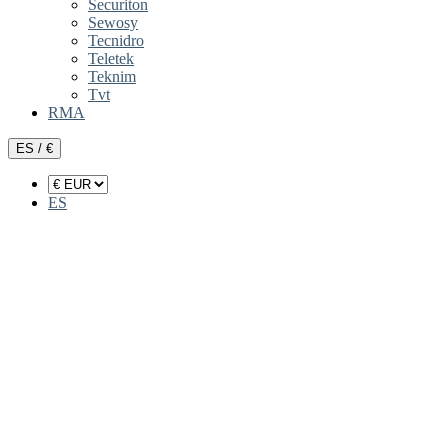
Securiton
Sewosy
Tecnidro
Teletek
Teknim
Tvt
RMA
ES / €
ES