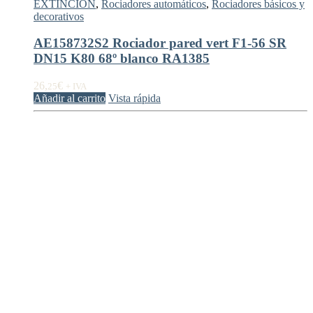
EXTINCIÓN
,
Rociadores automáticos
,
Rociadores básicos y
decorativos
AE158732S2 Rociador pared vert F1-56 SR
DN15 K80 68º blanco RA1385
26,
€
25
+ IVA
Añadir al carrito
Vista rápida