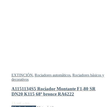
EXTINCIÓN
,
Rociadores automáticos
,
Rociadores básicos y
decorativos
A1151134S5 Rociador Montante F1-80 SR
DN20 K115 68º bronce RA6222
13,
€
38
+ IVA