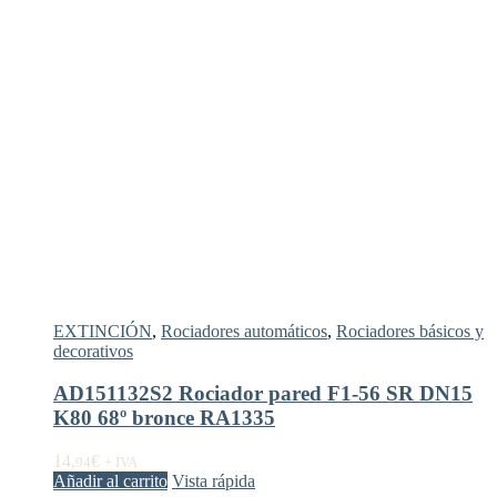
EXTINCIÓN
,
Rociadores automáticos
,
Rociadores básicos y
decorativos
AD151132S2 Rociador pared F1-56 SR DN15
K80 68º bronce RA1335
14,
€
94
+ IVA
Añadir al carrito
Vista rápida