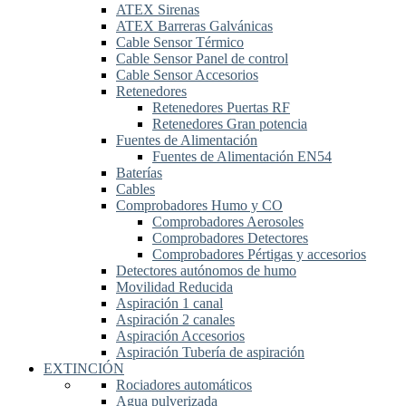
ATEX Sirenas
ATEX Barreras Galvánicas
Cable Sensor Térmico
Cable Sensor Panel de control
Cable Sensor Accesorios
Retenedores
Retenedores Puertas RF
Retenedores Gran potencia
Fuentes de Alimentación
Fuentes de Alimentación EN54
Baterías
Cables
Comprobadores Humo y CO
Comprobadores Aerosoles
Comprobadores Detectores
Comprobadores Pértigas y accesorios
Detectores autónomos de humo
Movilidad Reducida
Aspiración 1 canal
Aspiración 2 canales
Aspiración Accesorios
Aspiración Tubería de aspiración
EXTINCIÓN
Rociadores automáticos
Agua pulverizada