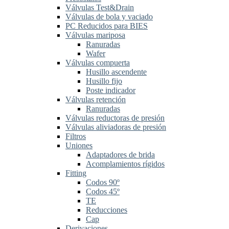
Válvulas Test&Drain
Válvulas de bola y vaciado
PC Reducidos para BIES
Válvulas mariposa
Ranuradas
Wafer
Válvulas compuerta
Husillo ascendente
Husillo fijo
Poste indicador
Válvulas retención
Ranuradas
Válvulas reductoras de presión
Válvulas aliviadoras de presión
Filtros
Uniones
Adaptadores de brida
Acomplamientos rígidos
Fitting
Codos 90º
Codos 45º
TE
Reducciones
Cap
Derivaciones