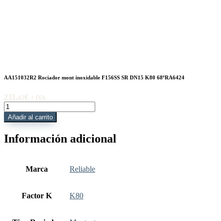
AA151032R2 Rociador mont inoxidable F156SS SR DN15 K80 68ºRA6424
231,
€
43
+ IVA
AA151032R2
Rociador
Añadir al carrito
mont
inoxidable
Información adicional
F156SS
SR
DN15
K80
Marca
Reliable
68ºRA6424
cantidad
Factor K
K80