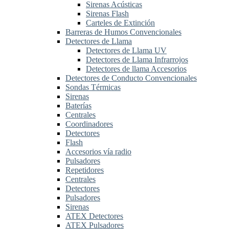
Sirenas Acústicas
Sirenas Flash
Carteles de Extinción
Barreras de Humos Convencionales
Detectores de Llama
Detectores de Llama UV
Detectores de Llama Infrarrojos
Detectores de llama Accesorios
Detectores de Conducto Convencionales
Sondas Térmicas
Sirenas
Baterías
Centrales
Coordinadores
Detectores
Flash
Accesorios vía radio
Pulsadores
Repetidores
Centrales
Detectores
Pulsadores
Sirenas
ATEX Detectores
ATEX Pulsadores