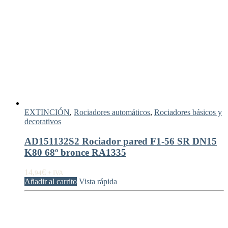
EXTINCIÓN
,
Rociadores automáticos
,
Rociadores básicos y
decorativos
AD151132S2 Rociador pared F1-56 SR DN15
K80 68º bronce RA1335
14,
€
94
+ IVA
Añadir al carrito
Vista rápida