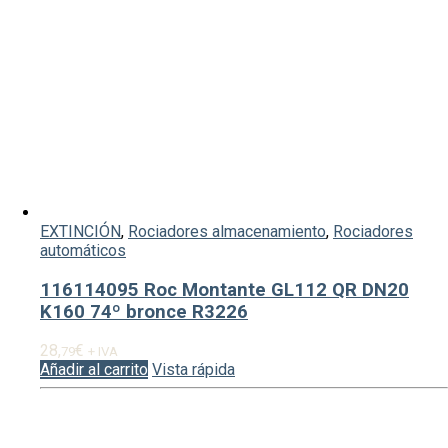
EXTINCIÓN
,
Rociadores almacenamiento
,
Rociadores
automáticos
116114095 Roc Montante GL112 QR DN20
K160 74º bronce R3226
28,
€
79
+ IVA
Añadir al carrito
Vista rápida