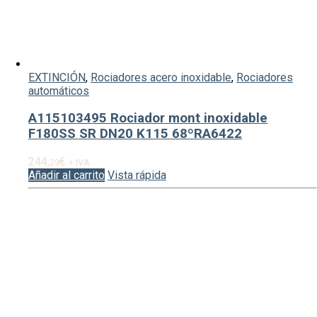
EXTINCIÓN
,
Rociadores acero inoxidable
,
Rociadores
automáticos
A115103495 Rociador mont inoxidable
F180SS SR DN20 K115 68ºRA6422
244,
€
29
+ IVA
Añadir al carrito
Vista rápida