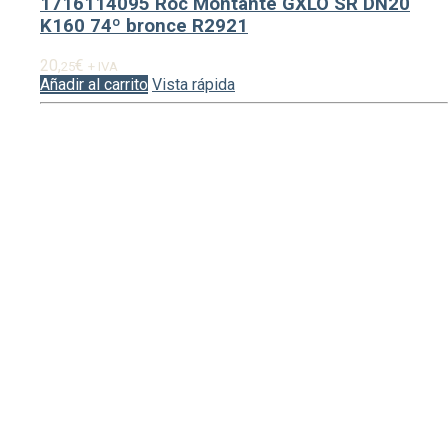
1716114095 Roc Montante GXLO SR DN20
K160 74º bronce R2921
20,
€
25
+ IVA
Añadir al carrito
Vista rápida