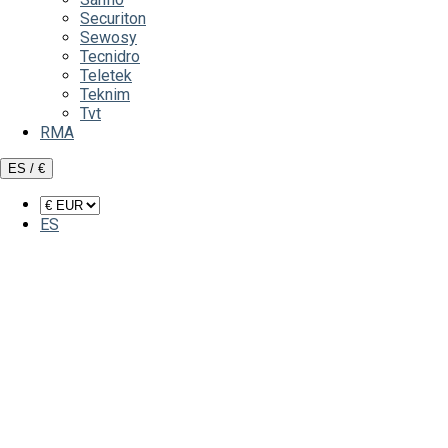
Securiton
Sewosy
Tecnidro
Teletek
Teknim
Tvt
RMA
ES / €
ES