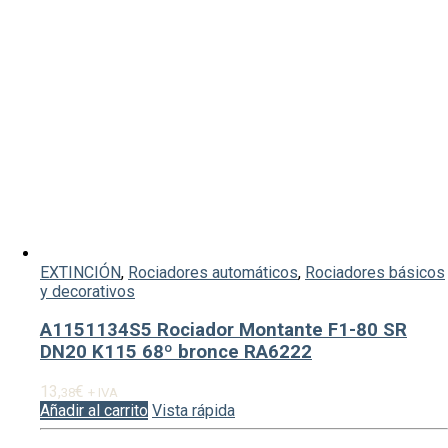
EXTINCIÓN
,
Rociadores automáticos
,
Rociadores básicos
y decorativos
A1151134S5 Rociador Montante F1-80 SR
DN20 K115 68º bronce RA6222
13,
€
38
+ IVA
Añadir al carrito
Vista rápida