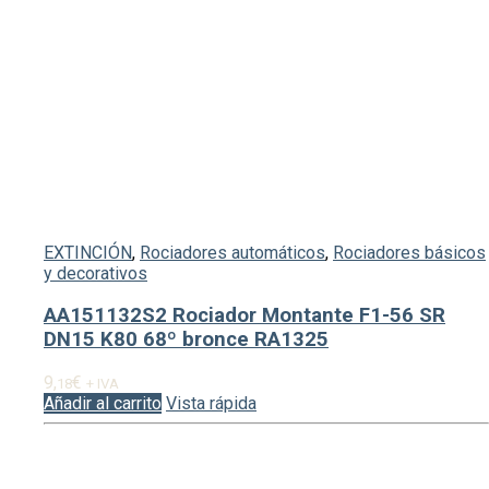
EXTINCIÓN
,
Rociadores automáticos
,
Rociadores básicos
y decorativos
AA151132S2 Rociador Montante F1-56 SR
DN15 K80 68º bronce RA1325
9,
€
18
+ IVA
Añadir al carrito
Vista rápida