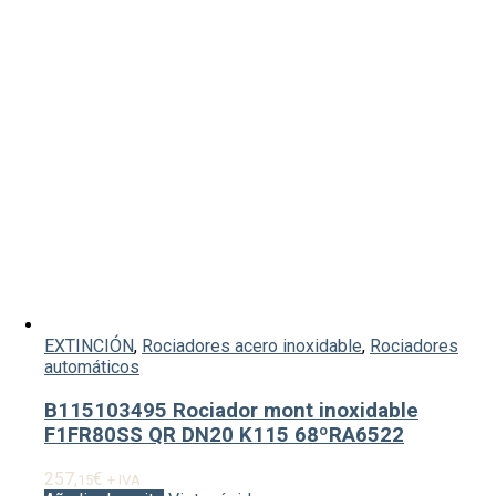
EXTINCIÓN
,
Rociadores acero inoxidable
,
Rociadores
automáticos
B115103495 Rociador mont inoxidable
F1FR80SS QR DN20 K115 68ºRA6522
257,
€
15
+ IVA