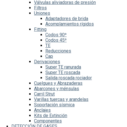
Válvulas aliviadoras de presión
Filtros
Uniones
Adaptadores de brida
Acomplamientos rígidos
Fitting
Codos 90º
Codos 45º
TE
Reducciones
Cap
Derivaciones
Super TE ranurada
Super TE roscada
Salida roscada rociador
Cuelgues y Abrazaderas
Abarcones y ménsulas
Carril Strut
Varillas tuercas y arandelas
Soportación sísmica
Anclajes
Kits de Extinción
Componentes
DETECCIÓN DE GASES