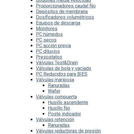
Boquillas media velocidad
Proporcionadores caudal fijo
Depósitos de membrana
Dosificadores volumétricos
Equipos de descarga
Monitores
PC húmedos
PC secos
PC acción previa
PC diluvios
Presostatos
Válvulas Test&Drain
Válvulas de bola y vaciado
PC Reducidos para BIES
Válvulas mariposa
Ranuradas
Wafer
Válvulas compuerta
Husillo ascendente
Husillo fijo
Poste indicador
Válvulas retención
Ranuradas
Válvulas reductoras de presión