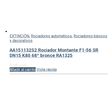
EXTINCIÓN
,
Rociadores automáticos
,
Rociadores básicos
y decorativos
AA151132S2 Rociador Montante F1-56 SR
DN15 K80 68º bronce RA1325
9,
€
18
+ IVA
Añadir al carrito
Vista rápida