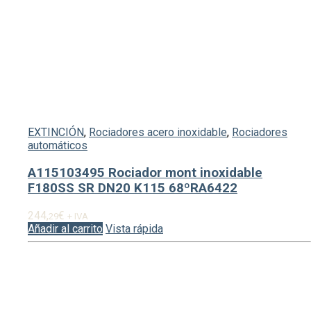
EXTINCIÓN
,
Rociadores acero inoxidable
,
Rociadores
automáticos
A115103495 Rociador mont inoxidable
F180SS SR DN20 K115 68ºRA6422
244,
€
29
+ IVA
Añadir al carrito
Vista rápida