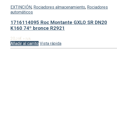
EXTINCIÓN
,
Rociadores almacenamiento
,
Rociadores
automáticos
1716114095 Roc Montante GXLO SR DN20
K160 74º bronce R2921
20,
€
25
+ IVA
Añadir al carrito
Vista rápida