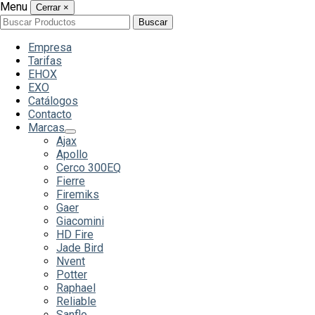
Menu
Cerrar
×
Buscar
Buscar
por:
Empresa
Tarifas
EHOX
EXO
Catálogos
Contacto
Marcas
Ajax
Apollo
Cerco 300EQ
Fierre
Firemiks
Gaer
Giacomini
HD Fire
Jade Bird
Nvent
Potter
Raphael
Reliable
Sanflo