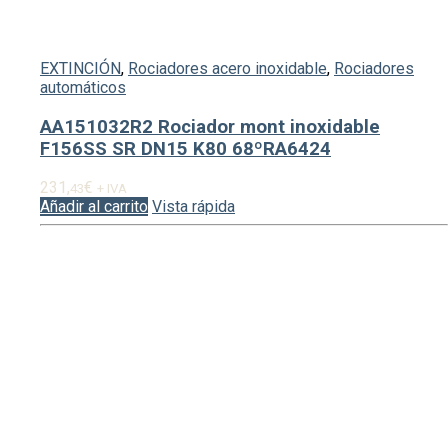
EXTINCIÓN
,
Rociadores acero inoxidable
,
Rociadores
automáticos
AA151032R2 Rociador mont inoxidable
F156SS SR DN15 K80 68ºRA6424
231,
€
43
+ IVA
Añadir al carrito
Vista rápida