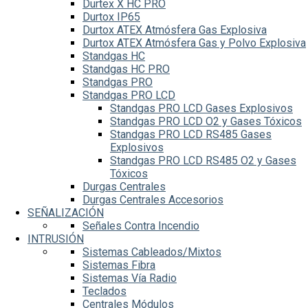
Durtex X HC PRO
Durtox IP65
Durtox ATEX Atmósfera Gas Explosiva
Durtox ATEX Atmósfera Gas y Polvo Explosiva
Standgas HC
Standgas HC PRO
Standgas PRO
Standgas PRO LCD
Standgas PRO LCD Gases Explosivos
Standgas PRO LCD O2 y Gases Tóxicos
Standgas PRO LCD RS485 Gases
Explosivos
Standgas PRO LCD RS485 O2 y Gases
Tóxicos
Durgas Centrales
Durgas Centrales Accesorios
SEÑALIZACIÓN
Señales Contra Incendio
INTRUSIÓN
Sistemas Cableados/Mixtos
Sistemas Fibra
Sistemas Vía Radio
Teclados
Centrales Módulos