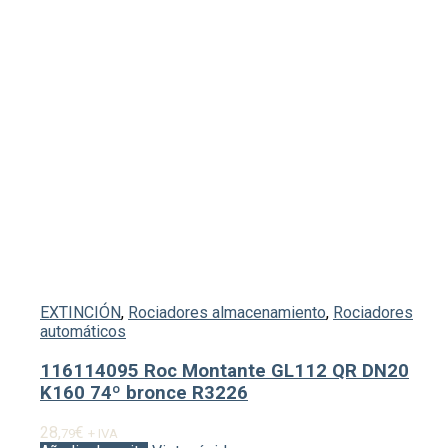
EXTINCIÓN
,
Rociadores almacenamiento
,
Rociadores
automáticos
116114095 Roc Montante GL112 QR DN20
K160 74º bronce R3226
28,
€
79
+ IVA