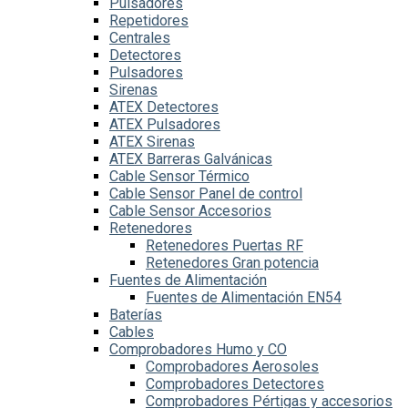
Pulsadores
Repetidores
Centrales
Detectores
Pulsadores
Sirenas
ATEX Detectores
ATEX Pulsadores
ATEX Sirenas
ATEX Barreras Galvánicas
Cable Sensor Térmico
Cable Sensor Panel de control
Cable Sensor Accesorios
Retenedores
Retenedores Puertas RF
Retenedores Gran potencia
Fuentes de Alimentación
Fuentes de Alimentación EN54
Baterías
Cables
Comprobadores Humo y CO
Comprobadores Aerosoles
Comprobadores Detectores
Comprobadores Pértigas y accesorios