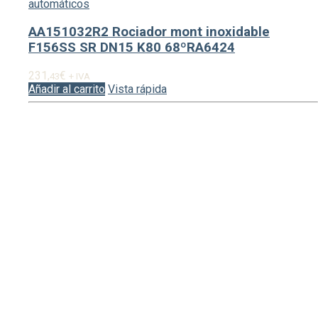
automáticos
AA151032R2 Rociador mont inoxidable
F156SS SR DN15 K80 68ºRA6424
231,
€
43
+ IVA
Añadir al carrito
Vista rápida