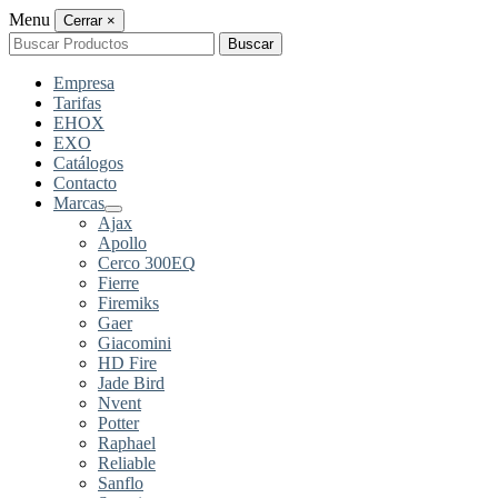
Menu
Cerrar
×
Buscar
Buscar
por:
Empresa
Tarifas
EHOX
EXO
Catálogos
Contacto
Marcas
Ajax
Apollo
Cerco 300EQ
Fierre
Firemiks
Gaer
Giacomini
HD Fire
Jade Bird
Nvent
Potter
Raphael
Reliable
Sanflo