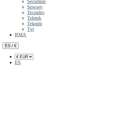
Securiton
Sewosy
Tecnidro
Teletek
Teknim
Tvt
RMA
ES / €
ES