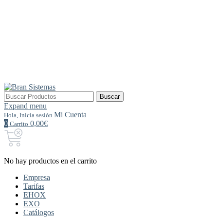
Buscar
Buscar
por:
Expand menu
Mi Cuenta
Hola, Inicia sesión
0
0,00€
Carrito
No hay productos en el carrito
Empresa
Tarifas
EHOX
EXO
Catálogos