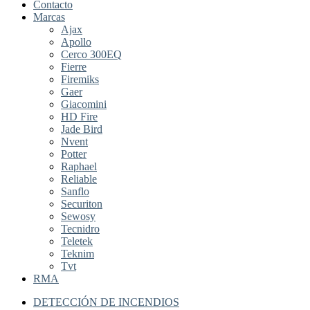
Contacto
Marcas
Ajax
Apollo
Cerco 300EQ
Fierre
Firemiks
Gaer
Giacomini
HD Fire
Jade Bird
Nvent
Potter
Raphael
Reliable
Sanflo
Securiton
Sewosy
Tecnidro
Teletek
Teknim
Tvt
RMA
DETECCIÓN DE INCENDIOS