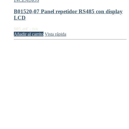
INCENDIOS
B01520-07 Panel repetidor RS485 con display
LCD
985,
€
48
+ IVA
Añadir al carrito
Vista rápida