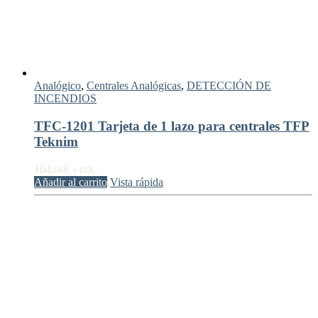
Analógico
,
Centrales Analógicas
,
DETECCIÓN DE
INCENDIOS
TFC-1201 Tarjeta de 1 lazo para centrales TFP
Teknim
164,
€
06
+ IVA
Añadir al carrito
Vista rápida