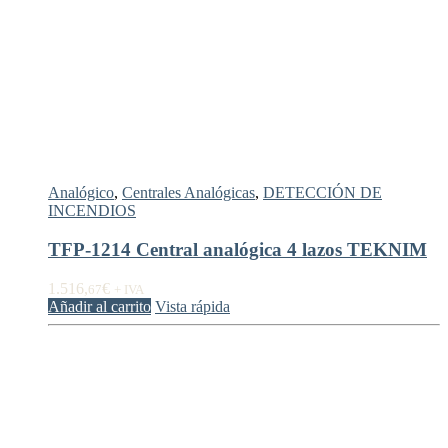
Analógico
,
Centrales Analógicas
,
DETECCIÓN DE
INCENDIOS
TFP-1214 Central analógica 4 lazos TEKNIM
1.516,
€
67
+ IVA
Añadir al carrito
Vista rápida