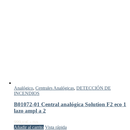
Analógico
,
Centrales Analógicas
,
DETECCIÓN DE
INCENDIOS
B01072-01 Central analógica Solution F2 eco 1
lazo ampl a 2
999,
€
03
+ IVA
Añadir al carrito
Vista rápida