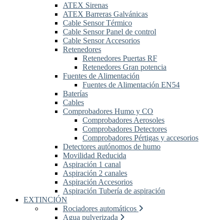
ATEX Sirenas
ATEX Barreras Galvánicas
Cable Sensor Térmico
Cable Sensor Panel de control
Cable Sensor Accesorios
Retenedores
Retenedores Puertas RF
Retenedores Gran potencia
Fuentes de Alimentación
Fuentes de Alimentación EN54
Baterías
Cables
Comprobadores Humo y CO
Comprobadores Aerosoles
Comprobadores Detectores
Comprobadores Pértigas y accesorios
Detectores autónomos de humo
Movilidad Reducida
Aspiración 1 canal
Aspiración 2 canales
Aspiración Accesorios
Aspiración Tubería de aspiración
EXTINCIÓN
Rociadores automáticos
Agua pulverizada