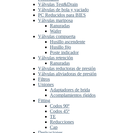
Válvulas Test&Drain
Válvulas de bola y vaciado
PC Reducidos para BIES
Válvulas mariposa
Ranuradas
Wafer
Válvulas compuerta
Husillo ascendente
Husillo fijo
Poste indicador
Válvulas retención
Ranuradas
Válvulas reductoras de presión
Válvulas aliviadoras de presión
Filtros
Uniones
Adaptadores de brida
Acomplamientos rígidos
Fitting
Codos 90º
Codos 45º
TE
Reducciones
Cap
Derivaciones