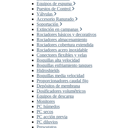
Equipos de espuma
Puestos de Control
Válvulas
Accesorio Ranurado
Soportación
Extinción en campanas
Rociadores básicos y decorativos
Rociadores almacenamiento
Rociadores cobertura extendida
Rociadores acero inoxidable
Conectores flexibles y velas
Boquillas alta velocidad
Boquillas enfriamiento tanques
Hidroshields
Boquillas media velocidad
Proporcionadores caudal fijo
Depósitos de membrana
Dosificadores volumétricos
Equipos de descarga
Monitores
PC húmedos
PC secos
PC acción previa
PC diluvios
Presostatos