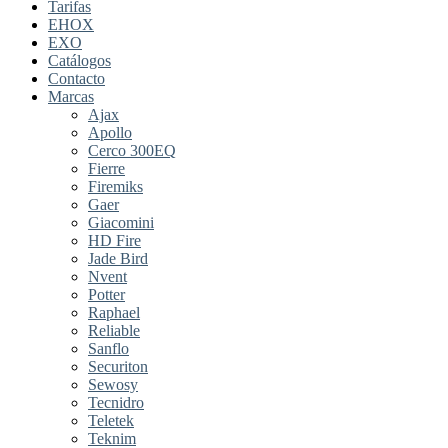
Tarifas
EHOX
EXO
Catálogos
Contacto
Marcas
Ajax
Apollo
Cerco 300EQ
Fierre
Firemiks
Gaer
Giacomini
HD Fire
Jade Bird
Nvent
Potter
Raphael
Reliable
Sanflo
Securiton
Sewosy
Tecnidro
Teletek
Teknim