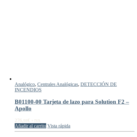
Analógico
,
Centrales Analógicas
,
DETECCIÓN DE
INCENDIOS
B01100-00 Tarjeta de lazo para Solution F2 –
Apollo
276,
€
98
+ IVA
Añadir al carrito
Vista rápida