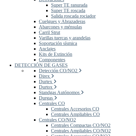
Super TE ranurada
Super TE roscada
Salida roscada rociador
Cuelgues y Abrazaderas
Abarcones y ménsulas
Carril Strut
Varillas tuercas y arandelas
Soportación sísmica
Anclajes
Kits de Extinción
Componentes
DETECCIÓN DE GASES
Detección CO/NO2
Direx
Durtex
Durtox
Standgas Autónomos
Durgas
Centrales CO
Centrales Accesorios CO
Centrales Ampliables CO
Centrales CO/NO2
Centrales Compactas CO/NO2
Centrales Ampliables CO/NO2