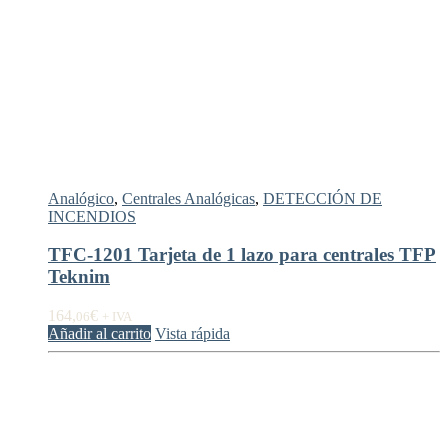
Analógico
,
Centrales Analógicas
,
DETECCIÓN DE
INCENDIOS
TFC-1201 Tarjeta de 1 lazo para centrales TFP
Teknim
164,
€
06
+ IVA
Añadir al carrito
Vista rápida