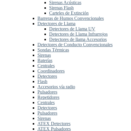
Sirenas Acústicas
Sirenas Flash
Carteles de Extinción
Barreras de Humos Convencionales
Detectores de Llama
Detectores de Llama UV
Detectores de Llama Infrarrojos
Detectores de llama Accesorios
Detectores de Conducto Convencionales
Sondas Térmicas
Sirenas
Baterías
Centrales
Coordinadores
Detectores
Flash
Accesorios vía radio
Pulsadores
Repetidores
Centrales
Detectores
Pulsadores
Sirenas
ATEX Detectores
ATEX Pulsadores