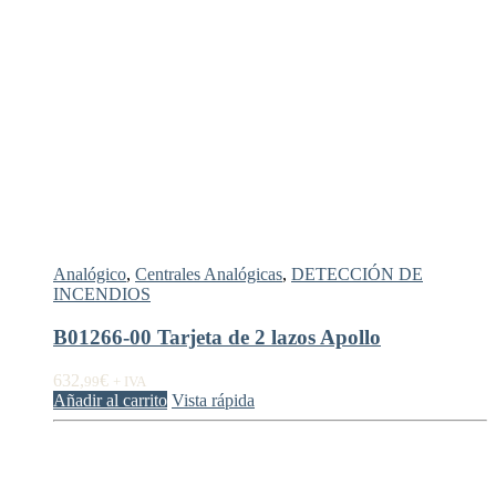
Analógico
,
Centrales Analógicas
,
DETECCIÓN DE
INCENDIOS
B01266-00 Tarjeta de 2 lazos Apollo
632,
€
99
+ IVA
Añadir al carrito
Vista rápida