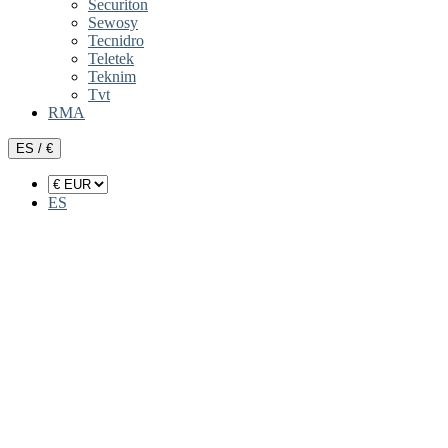
Securiton
Sewosy
Tecnidro
Teletek
Teknim
Tvt
RMA
ES / €
ES