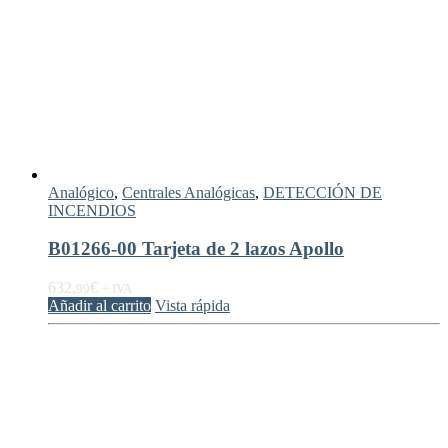
Analógico
,
Centrales Analógicas
,
DETECCIÓN DE
INCENDIOS
B01266-00 Tarjeta de 2 lazos Apollo
632,
€
99
+ IVA
Añadir al carrito
Vista rápida