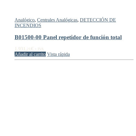
Analógico
,
Centrales Analógicas
,
DETECCIÓN DE
INCENDIOS
B01500-00 Panel repetidor de función total
1.931,
€
21
+ IVA
Añadir al carrito
Vista rápida