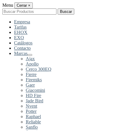
Menu
Cerrar
×
Buscar
Buscar
por:
Empresa
Tarifas
EHOX
EXO
Catálogos
Contacto
Marcas
Ajax
Apollo
Cerco 300EQ
Fierre
Firemiks
Gaer
Giacomini
HD Fire
Jade Bird
Nvent
Potter
Raphael
Reliable
Sanflo