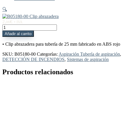
🔍
2,
€
06
+ IVA
B05180-
00
Añadir al carrito
Clip
abrazadera
• Clip abrazadera para tubería de 25 mm fabricado en ABS rojo
cantidad
SKU:
B05180-00
Categorías:
Aspiración Tubería de aspiración
,
DETECCIÓN DE INCENDIOS
,
Sistemas de aspiración
Productos relacionados