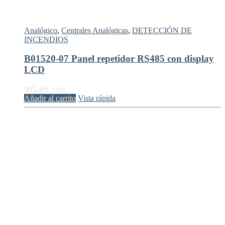
Analógico
,
Centrales Analógicas
,
DETECCIÓN DE
INCENDIOS
B01520-07 Panel repetidor RS485 con display
LCD
985,
€
48
+ IVA
Añadir al carrito
Vista rápida