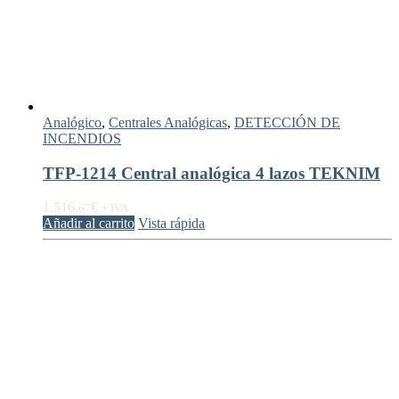
Analógico
,
Centrales Analógicas
,
DETECCIÓN DE
INCENDIOS
TFP-1214 Central analógica 4 lazos TEKNIM
1.516,
€
67
+ IVA
Añadir al carrito
Vista rápida