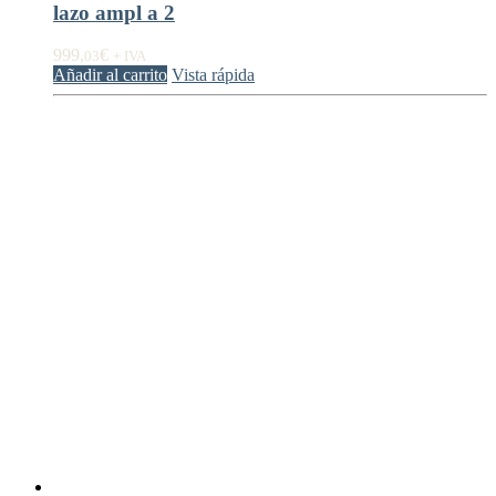
lazo ampl a 2
999,
€
03
+ IVA
Añadir al carrito
Vista rápida