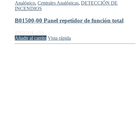
Analógico
,
Centrales Analógicas
,
DETECCIÓN DE
INCENDIOS
B01500-00 Panel repetidor de función total
1.931,
€
21
+ IVA
Añadir al carrito
Vista rápida