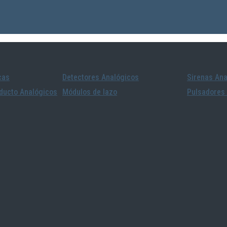
cas
Detectores Analógicos
Sirenas Ana
ducto Analógicos
Módulos de lazo
Pulsadores