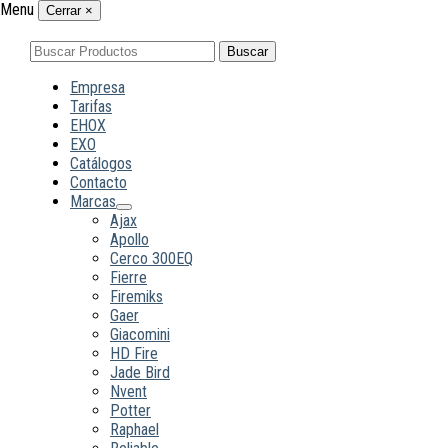
Menu
Cerrar
×
Buscar
Buscar
por:
Empresa
Tarifas
EHOX
EXO
Catálogos
Contacto
Marcas
Ajax
Apollo
Cerco 300EQ
Fierre
Firemiks
Gaer
Giacomini
HD Fire
Jade Bird
Nvent
Potter
Raphael