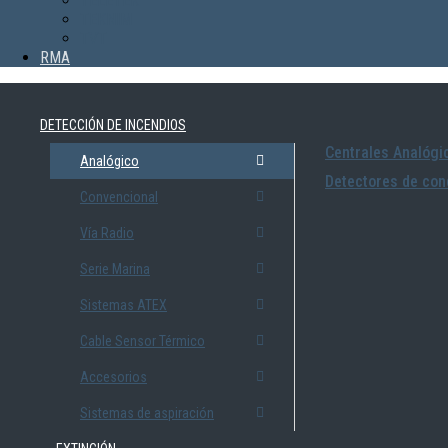
TELETEK
TEKNIM
TVT
RMA
DETECCIÓN DE INCENDIOS
Centrales Analógi
Analógico
Detectores de con
Convencional
Vía Radio
Serie Marina
Sistemas ATEX
Cable Sensor Térmico
Accesorios
Sistemas de aspiración