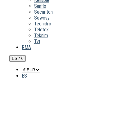
Reliable
Sanflo
Securiton
Sewosy
Tecnidro
Teletek
Teknim
Tvt
RMA
ES / €
ES