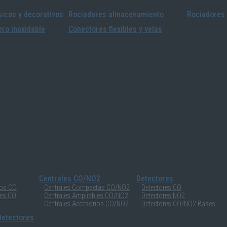
icos y decorativos
Rociadores almacenamiento
Rociadores 
ro inoxidable
Conectores flexibles y velas
Centrales CO/NO2
Detectores
ios CO
Centrales Compactas CO/NO2
Detectores CO
les CO
Centrales Ampliables CO/NO2
Detectores NO2
Centrales Accesorios CO/NO2
Detectores CO/NO2 Bases
etectores