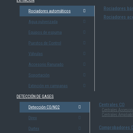
EXTINCIÓN
Rociadores bás
Rociadores automáticos
Rociadores ace
Agua pulverizada
Equipos de espuma
Puestos de Control
Válvulas
Accesorio Ranurado
Soportación
Extinción en campanas
DETECCIÓN DE GASES
Centrales CO
Detección CO/NO2
Centrales Accesor
Centrales Ampliab
Direx
Comprobadores D
Durtex