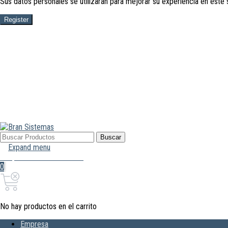
Sus datos personales se utilizarán para mejorar su experiencia en este 
Register
Buscar
Buscar
por:
Expand menu
Mi Cuenta
Hola, Inicia sesión
0
0,00€
Carrito
No hay productos en el carrito
Empresa