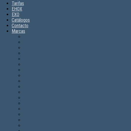
Tarifas
EHOX
EXO
Catálogos
Contacto
Marcas
AJAX
APOLLO
CERCO 300EQ
FIERRE
FIREMIKS
GAER
GIACOMINI
HD FIRE
JADE BIRD
NVENT
POTTER
RAPHAEL
RELIABLE
SANFLO
SECURITON
SEWOSY
TECNIDRO