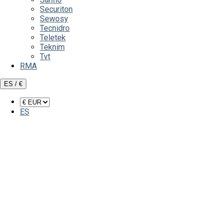
Securiton
Sewosy
Tecnidro
Teletek
Teknim
Tvt
RMA
ES / €
ES