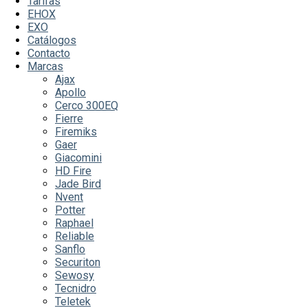
Tarifas
EHOX
EXO
Catálogos
Contacto
Marcas
Ajax
Apollo
Cerco 300EQ
Fierre
Firemiks
Gaer
Giacomini
HD Fire
Jade Bird
Nvent
Potter
Raphael
Reliable
Sanflo
Securiton
Sewosy
Tecnidro
Teletek