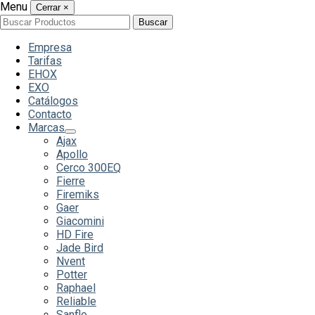
Menu
Cerrar
×
Buscar
Buscar
por:
Empresa
Tarifas
EHOX
EXO
Catálogos
Contacto
Marcas
Ajax
Apollo
Cerco 300EQ
Fierre
Firemiks
Gaer
Giacomini
HD Fire
Jade Bird
Nvent
Potter
Raphael
Reliable
Sanflo