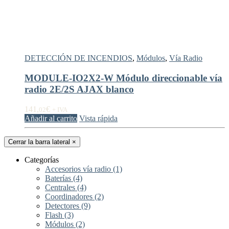
DETECCIÓN DE INCENDIOS
,
Módulos
,
Vía Radio
MODULE-IO2X2-W Módulo direccionable vía
radio 2E/2S AJAX blanco
141,
€
02
+ IVA
Añadir al carrito
Vista rápida
Cerrar la barra lateral
×
Categorías
Accesorios vía radio
(1)
Baterías
(4)
Centrales
(4)
Coordinadores
(2)
Detectores
(9)
Flash
(3)
Módulos
(2)