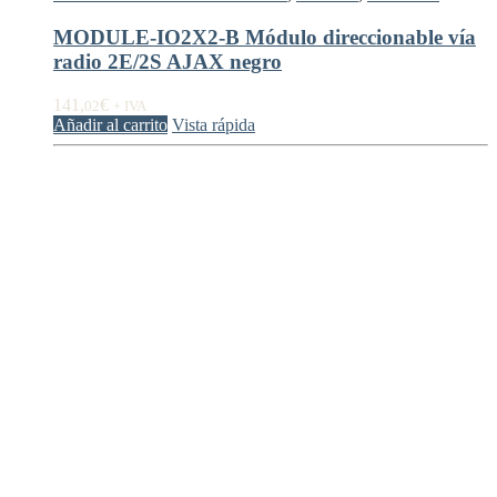
MODULE-IO2X2-B Módulo direccionable vía
radio 2E/2S AJAX negro
141,
€
02
+ IVA
Añadir al carrito
Vista rápida