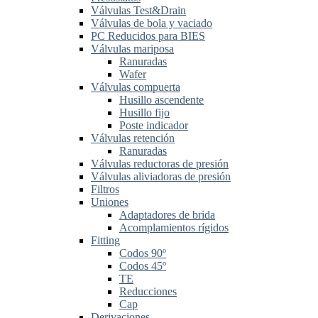
Válvulas Test&Drain
Válvulas de bola y vaciado
PC Reducidos para BIES
Válvulas mariposa
Ranuradas
Wafer
Válvulas compuerta
Husillo ascendente
Husillo fijo
Poste indicador
Válvulas retención
Ranuradas
Válvulas reductoras de presión
Válvulas aliviadoras de presión
Filtros
Uniones
Adaptadores de brida
Acomplamientos rígidos
Fitting
Codos 90º
Codos 45º
TE
Reducciones
Cap
Derivaciones