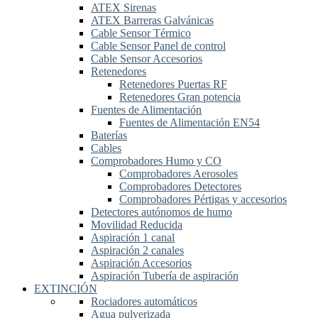
ATEX Sirenas
ATEX Barreras Galvánicas
Cable Sensor Térmico
Cable Sensor Panel de control
Cable Sensor Accesorios
Retenedores
Retenedores Puertas RF
Retenedores Gran potencia
Fuentes de Alimentación
Fuentes de Alimentación EN54
Baterías
Cables
Comprobadores Humo y CO
Comprobadores Aerosoles
Comprobadores Detectores
Comprobadores Pértigas y accesorios
Detectores autónomos de humo
Movilidad Reducida
Aspiración 1 canal
Aspiración 2 canales
Aspiración Accesorios
Aspiración Tubería de aspiración
EXTINCIÓN
Rociadores automáticos
Agua pulverizada