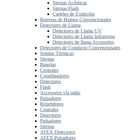
Sirenas Acústicas
Sirenas Flash
Carteles de Extinción
Barreras de Humos Convencionales
Detectores de Llama
Detectores de Llama UV
Detectores de Llama Infrarrojos
Detectores de llama Accesorios
Detectores de Conducto Convencionales
Sondas Térmicas
Sirenas
Baterías
Centrales
Coordinadores
Detectores
Flash
Accesorios vía radio
Pulsadores
Repetidores
Centrales
Detectores
Pulsadores
Sirenas
ATEX Detectores
ATEX Pulsadores