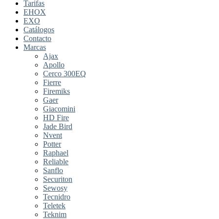
Tarifas
EHOX
EXO
Catálogos
Contacto
Marcas
Ajax
Apollo
Cerco 300EQ
Fierre
Firemiks
Gaer
Giacomini
HD Fire
Jade Bird
Nvent
Potter
Raphael
Reliable
Sanflo
Securiton
Sewosy
Tecnidro
Teletek
Teknim