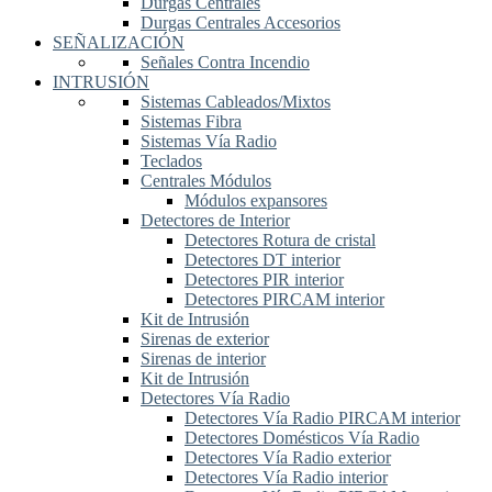
Durgas Centrales
Durgas Centrales Accesorios
SEÑALIZACIÓN
Señales Contra Incendio
INTRUSIÓN
Sistemas Cableados/Mixtos
Sistemas Fibra
Sistemas Vía Radio
Teclados
Centrales Módulos
Módulos expansores
Detectores de Interior
Detectores Rotura de cristal
Detectores DT interior
Detectores PIR interior
Detectores PIRCAM interior
Kit de Intrusión
Sirenas de exterior
Sirenas de interior
Kit de Intrusión
Detectores Vía Radio
Detectores Vía Radio PIRCAM interior
Detectores Domésticos Vía Radio
Detectores Vía Radio exterior
Detectores Vía Radio interior