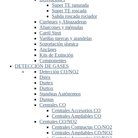
Super TE ranurada
Super TE roscada
Salida roscada rociador
Cuelgues y Abrazaderas
Abarcones y ménsulas
Carril Strut
Varillas tuercas y arandelas
Soportación sísmica
Anclajes
Kits de Extinción
Componentes
DETECCIÓN DE GASES
Detección CO/NO2
Direx
Durtex
Durtox
Standgas Autónomos
Durgas
Centrales CO
Centrales Accesorios CO
Centrales Ampliables CO
Centrales CO/NO2
Centrales Compactas CO/NO2
Centrales Ampliables CO/NO2