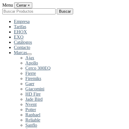
Menu
Cerrar
×
Buscar
Buscar
por:
Empresa
Tarifas
EHOX
EXO
Catálogos
Contacto
Marcas
Ajax
Apollo
Cerco 300EQ
Fierre
Firemiks
Gaer
Giacomini
HD Fire
Jade Bird
Nvent
Potter
Raphael
Reliable
Sanflo