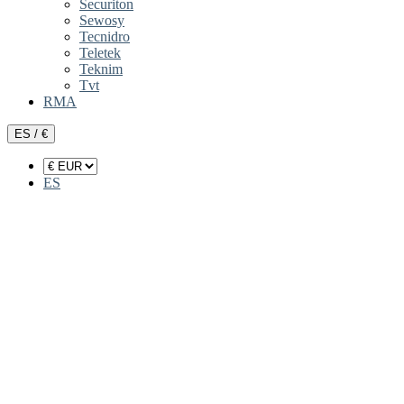
Securiton
Sewosy
Tecnidro
Teletek
Teknim
Tvt
RMA
ES / €
ES