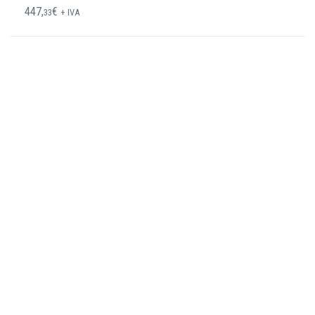
447,
€
33
+ IVA