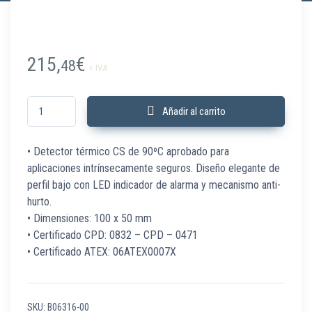
215,
€
48
+ IVA
B06316-00 Detector Térmico CS 90ºC ATEX ORBIS APOLLO cantidad
Añadir al carrito
• Detector térmico CS de 90ºC aprobado para
aplicaciones intrínsecamente seguros. Diseño elegante de
perfil bajo con LED indicador de alarma y mecanismo anti-
hurto.
• Dimensiones: 100 x 50 mm
• Certificado CPD: 0832 – CPD – 0471
• Certificado ATEX: 06ATEX0007X
SKU:
B06316-00