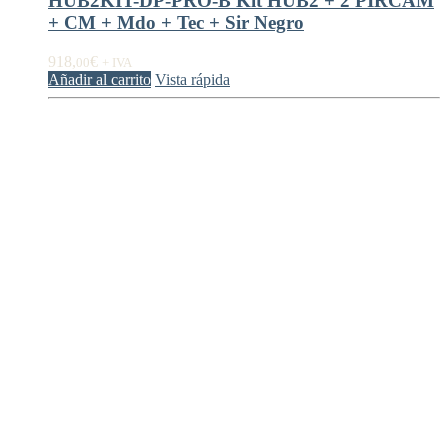
HUB2KIT-DP-PRO-B Kit HUB2 + 2 PIRCAM
+ CM + Mdo + Tec + Sir Negro
918,
€
00
+ IVA
Añadir al carrito
Vista rápida