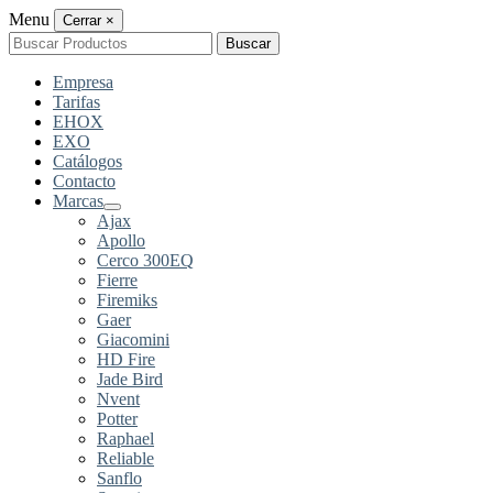
Menu
Cerrar
×
Buscar
Buscar
por:
Empresa
Tarifas
EHOX
EXO
Catálogos
Contacto
Marcas
Ajax
Apollo
Cerco 300EQ
Fierre
Firemiks
Gaer
Giacomini
HD Fire
Jade Bird
Nvent
Potter
Raphael
Reliable
Sanflo