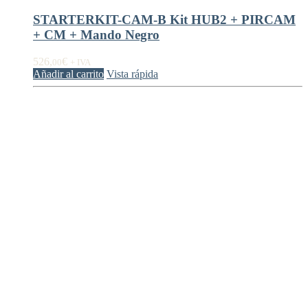
STARTERKIT-CAM-B Kit HUB2 + PIRCAM
+ CM + Mando Negro
526,
€
00
+ IVA
Añadir al carrito
Vista rápida