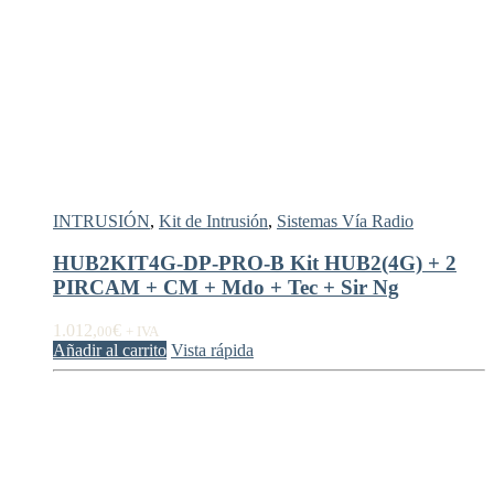
INTRUSIÓN
,
Kit de Intrusión
,
Sistemas Vía Radio
HUB2KIT4G-DP-PRO-B Kit HUB2(4G) + 2
PIRCAM + CM + Mdo + Tec + Sir Ng
1.012,
€
00
+ IVA
Añadir al carrito
Vista rápida