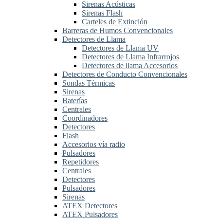
Sirenas Acústicas
Sirenas Flash
Carteles de Extinción
Barreras de Humos Convencionales
Detectores de Llama
Detectores de Llama UV
Detectores de Llama Infrarrojos
Detectores de llama Accesorios
Detectores de Conducto Convencionales
Sondas Térmicas
Sirenas
Baterías
Centrales
Coordinadores
Detectores
Flash
Accesorios vía radio
Pulsadores
Repetidores
Centrales
Detectores
Pulsadores
Sirenas
ATEX Detectores
ATEX Pulsadores