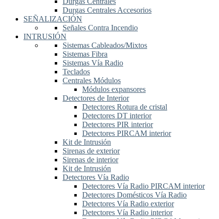
Durgas Centrales
Durgas Centrales Accesorios
SEÑALIZACIÓN
Señales Contra Incendio
INTRUSIÓN
Sistemas Cableados/Mixtos
Sistemas Fibra
Sistemas Vía Radio
Teclados
Centrales Módulos
Módulos expansores
Detectores de Interior
Detectores Rotura de cristal
Detectores DT interior
Detectores PIR interior
Detectores PIRCAM interior
Kit de Intrusión
Sirenas de exterior
Sirenas de interior
Kit de Intrusión
Detectores Vía Radio
Detectores Vía Radio PIRCAM interior
Detectores Domésticos Vía Radio
Detectores Vía Radio exterior
Detectores Vía Radio interior