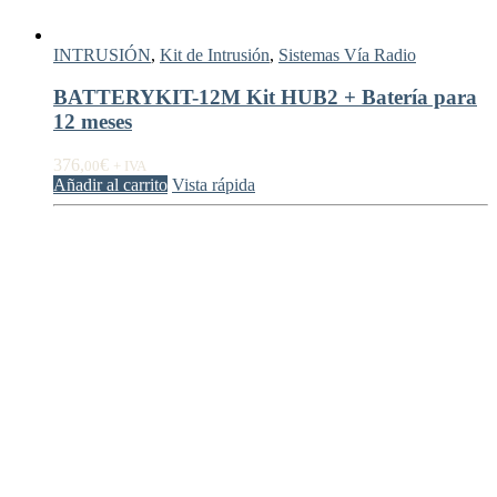
INTRUSIÓN
,
Kit de Intrusión
,
Sistemas Vía Radio
BATTERYKIT-12M Kit HUB2 + Batería para
12 meses
376,
€
00
+ IVA
Añadir al carrito
Vista rápida