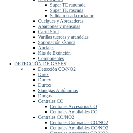
Super TE ranurada
Super TE roscada
Salida roscada rociador
Cuelgues y Abrazaderas
Abarcones y ménsulas
Carril Strut
Varillas tuercas y arandelas
Soportación sísmica
Anclajes
Kits de Extinción
Componentes
DETECCIÓN DE GASES
Detección CO/NO2
Direx
Durtex
Durtox
Standgas Autónomos
Durgas
Centrales CO
Centrales Accesorios CO
Centrales Ampliables CO
Centrales CO/NO2
Centrales Compactas CO/NO2
Centrales Ampliables CO/NO2