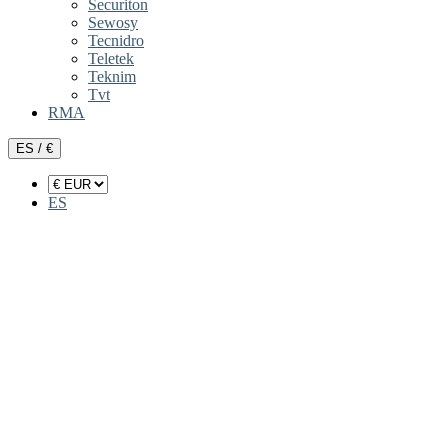
Securiton
Sewosy
Tecnidro
Teletek
Teknim
Tvt
RMA
ES / €
ES