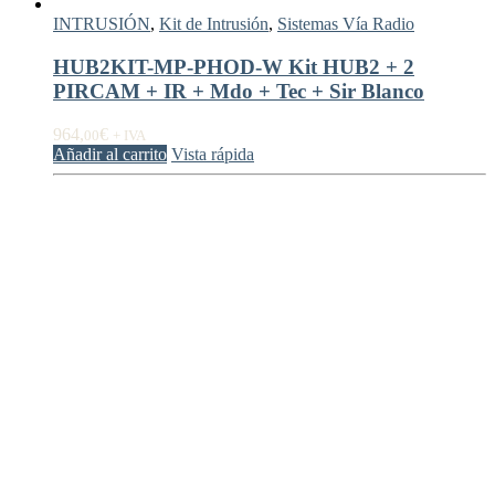
INTRUSIÓN
,
Kit de Intrusión
,
Sistemas Vía Radio
HUB2KIT-MP-PHOD-W Kit HUB2 + 2
PIRCAM + IR + Mdo + Tec + Sir Blanco
964,
€
00
+ IVA
Añadir al carrito
Vista rápida