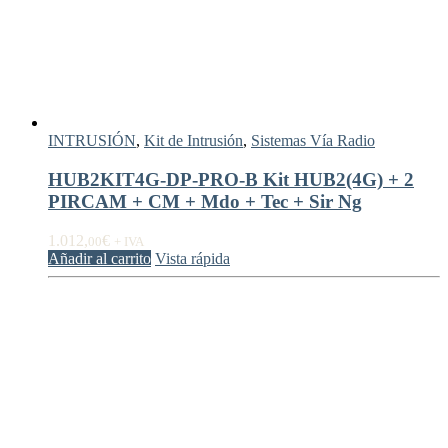
INTRUSIÓN
,
Kit de Intrusión
,
Sistemas Vía Radio
HUB2KIT4G-DP-PRO-B Kit HUB2(4G) + 2
PIRCAM + CM + Mdo + Tec + Sir Ng
1.012,
€
00
+ IVA
Añadir al carrito
Vista rápida