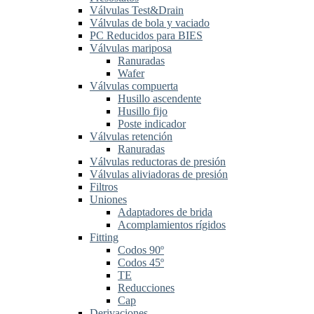
Válvulas Test&Drain
Válvulas de bola y vaciado
PC Reducidos para BIES
Válvulas mariposa
Ranuradas
Wafer
Válvulas compuerta
Husillo ascendente
Husillo fijo
Poste indicador
Válvulas retención
Ranuradas
Válvulas reductoras de presión
Válvulas aliviadoras de presión
Filtros
Uniones
Adaptadores de brida
Acomplamientos rígidos
Fitting
Codos 90º
Codos 45º
TE
Reducciones
Cap
Derivaciones