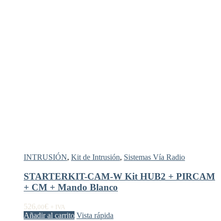
INTRUSIÓN
,
Kit de Intrusión
,
Sistemas Vía Radio
STARTERKIT-CAM-W Kit HUB2 + PIRCAM
+ CM + Mando Blanco
526,
€
00
+ IVA
Añadir al carrito
Vista rápida