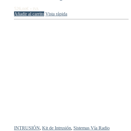
526,
€
00
+ IVA
Añadir al carrito
Vista rápida
INTRUSIÓN
,
Kit de Intrusión
,
Sistemas Vía Radio