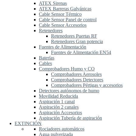
ATEX Sirenas
ATEX Barreras Galvánicas
Cable Sensor Térmico
Cable Sensor Panel de control
Cable Sensor Accesorios
Retenedores
Retenedores Puertas RF
Retenedores Gran potencia
Fuentes de Alimentación
Fuentes de Alimentación EN54
Baterías
Cables
Comprobadores Humo y CO
Comprobadores Aerosoles
Comprobadores Detectores
Comprobadores Pértigas y accesorios
Detectores autónomos de humo
Movilidad Reducida
Aspiración 1 canal
Aspiración 2 canales
Aspiración Accesorios
Aspiración Tubería de aspiración
EXTINCIÓN
Rociadores automáticos
Agua pulverizada