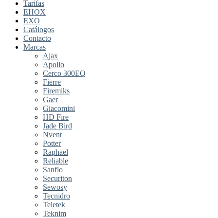
Tarifas
EHOX
EXO
Catálogos
Contacto
Marcas
Ajax
Apollo
Cerco 300EQ
Fierre
Firemiks
Gaer
Giacomini
HD Fire
Jade Bird
Nvent
Potter
Raphael
Reliable
Sanflo
Securiton
Sewosy
Tecnidro
Teletek
Teknim