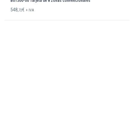
B01300-00 Tarjeta de 8 zonas convencionales
548,
€
72
+ IVA