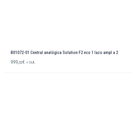
B01072-01 Central analógica Solution F2 eco 1 lazo ampl a 2
999,
€
03
+ IVA