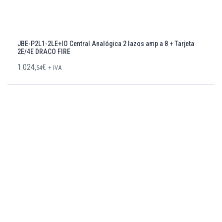
JBE-P2L1-2LE+IO Central Analógica 2 lazos amp a 8 + Tarjeta
2E/4E DRACO FIRE
1.024,
€
54
+ IVA