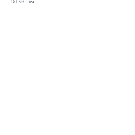
151,
€
52
+ IVA