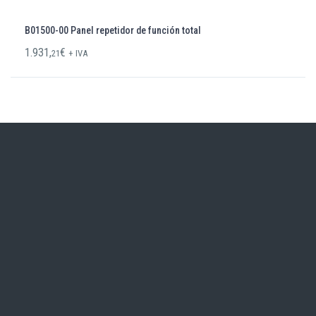
B01500-00 Panel repetidor de función total
1.931,
€
21
+ IVA