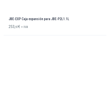
JBE-EXP Caja expansión para JBE-P2L1.1L
253,
€
97
+ IVA