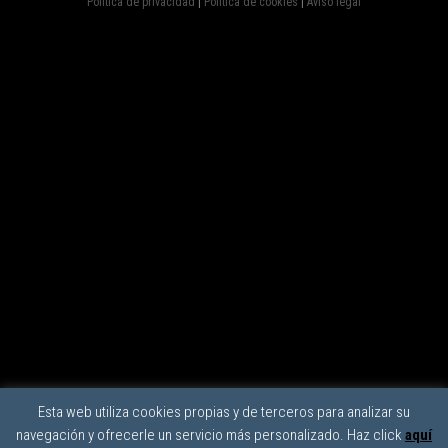
Política de privacidad
|
Política de cookies
|
Aviso legal
Esta web utiliza cookies propias y de terceros para analizar su
navegación y ofrecerle un servicio más personalizado. Haz click
aquí