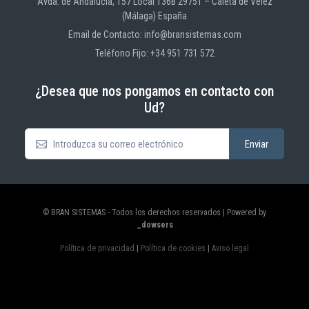
Avda. de Andalucía, 157 Local 136B 29751 – Caleta de Vélez
(Málaga) España
Email de Contacto: info@bransistemas.com
Teléfono Fijo: +34 951 731 572
¿Desea que nos pongamos en contacto con
Ud?
© BRAN SISTEMAS - Todos los derechos reservados | Powered by
_dowsers
Política de privacidad
|
Política de cookies
|
Aviso legal