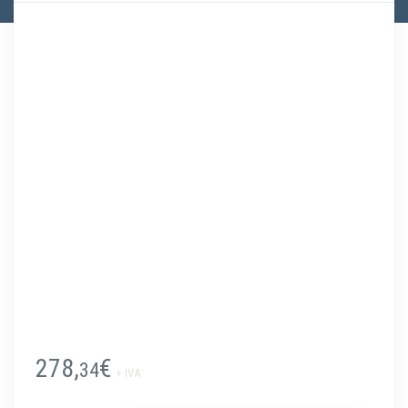
278,
€
34
+ IVA