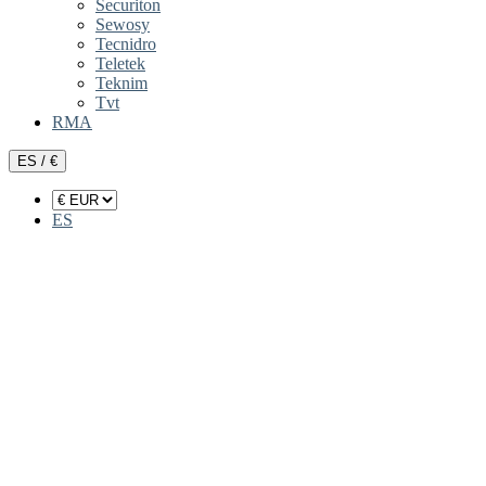
Securiton
Sewosy
Tecnidro
Teletek
Teknim
Tvt
RMA
ES / €
ES