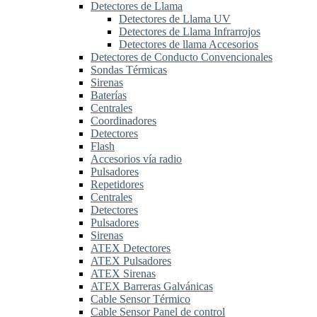
Detectores de Llama
Detectores de Llama UV
Detectores de Llama Infrarrojos
Detectores de llama Accesorios
Detectores de Conducto Convencionales
Sondas Térmicas
Sirenas
Baterías
Centrales
Coordinadores
Detectores
Flash
Accesorios vía radio
Pulsadores
Repetidores
Centrales
Detectores
Pulsadores
Sirenas
ATEX Detectores
ATEX Pulsadores
ATEX Sirenas
ATEX Barreras Galvánicas
Cable Sensor Térmico
Cable Sensor Panel de control