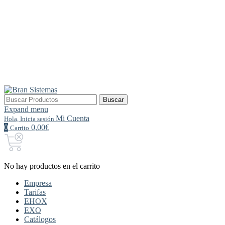
Buscar
Buscar
por:
Expand menu
Mi Cuenta
Hola, Inicia sesión
0
0,00€
Carrito
No hay productos en el carrito
Empresa
Tarifas
EHOX
EXO
Catálogos