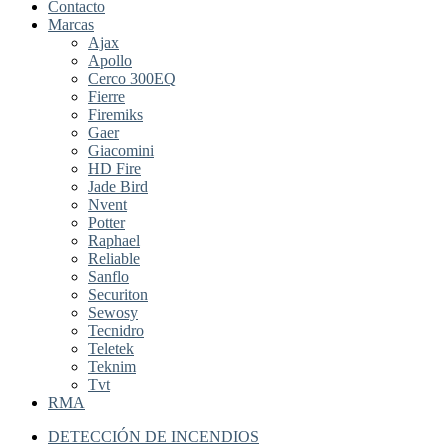
Contacto
Marcas
Ajax
Apollo
Cerco 300EQ
Fierre
Firemiks
Gaer
Giacomini
HD Fire
Jade Bird
Nvent
Potter
Raphael
Reliable
Sanflo
Securiton
Sewosy
Tecnidro
Teletek
Teknim
Tvt
RMA
DETECCIÓN DE INCENDIOS