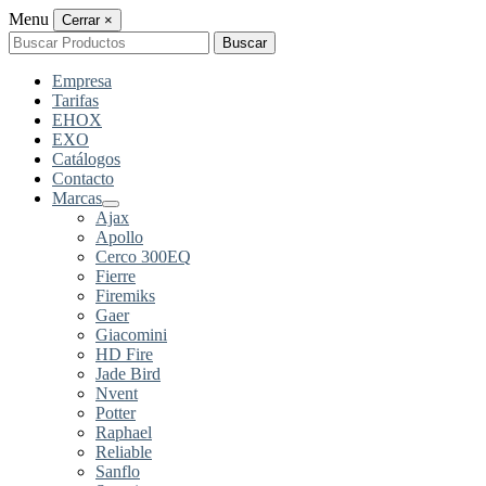
Menu
Cerrar
×
Buscar
Buscar
por:
Empresa
Tarifas
EHOX
EXO
Catálogos
Contacto
Marcas
Ajax
Apollo
Cerco 300EQ
Fierre
Firemiks
Gaer
Giacomini
HD Fire
Jade Bird
Nvent
Potter
Raphael
Reliable
Sanflo