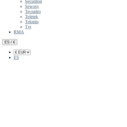
Securiton
Sewosy
Tecnidro
Teletek
Teknim
Tvt
RMA
ES / €
ES