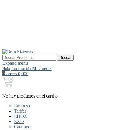
Buscar
Buscar
por:
Expand menu
Mi Cuenta
Hola, Inicia sesión
0
0,00€
Carrito
No hay productos en el carrito
Empresa
Tarifas
EHOX
EXO
Catálogos