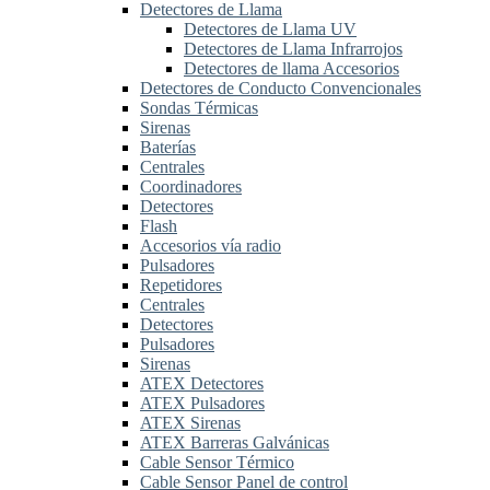
Detectores de Llama
Detectores de Llama UV
Detectores de Llama Infrarrojos
Detectores de llama Accesorios
Detectores de Conducto Convencionales
Sondas Térmicas
Sirenas
Baterías
Centrales
Coordinadores
Detectores
Flash
Accesorios vía radio
Pulsadores
Repetidores
Centrales
Detectores
Pulsadores
Sirenas
ATEX Detectores
ATEX Pulsadores
ATEX Sirenas
ATEX Barreras Galvánicas
Cable Sensor Térmico
Cable Sensor Panel de control