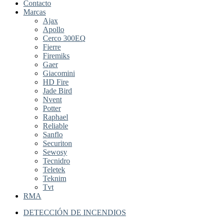
Contacto
Marcas
Ajax
Apollo
Cerco 300EQ
Fierre
Firemiks
Gaer
Giacomini
HD Fire
Jade Bird
Nvent
Potter
Raphael
Reliable
Sanflo
Securiton
Sewosy
Tecnidro
Teletek
Teknim
Tvt
RMA
DETECCIÓN DE INCENDIOS