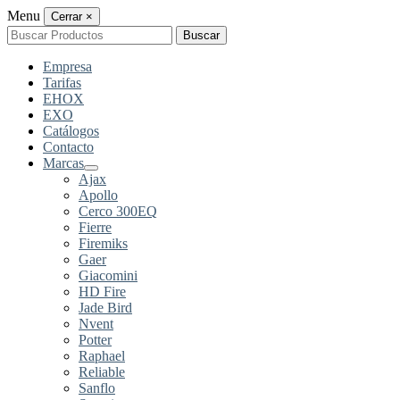
Menu
Cerrar
×
Buscar
Buscar
por:
Empresa
Tarifas
EHOX
EXO
Catálogos
Contacto
Marcas
Ajax
Apollo
Cerco 300EQ
Fierre
Firemiks
Gaer
Giacomini
HD Fire
Jade Bird
Nvent
Potter
Raphael
Reliable
Sanflo