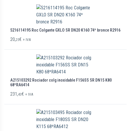
5216114195 Roc Colgante GXLO SR DN20 K160 74º bronce R2916
20,
€
25
+ IVA
A215103292 Rociador colg inoxidable F156SS SR DN15 K80
68ºRA6414
231,
€
43
+ IVA