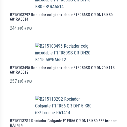
B215103292 Rociador colg inoxidable F1FR56SS QR DN15 K80
68ºRA6514
244,
€
29
+ IVA
B215103495 Rociador colg inoxidable F1FR80SS QR DN20 K115
68ºRA6512
257,
€
15
+ IVA
B2151132S2 Rociador Colgante F1FR56 QR DN15 K80 68º bronce
RA1414