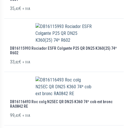
35,
€
43
+ IVA
DB16115993 Rociador ESFR Colgante P25 QR DN25 K360(25) 74º
R602
33,
€
82
+ IVA
DB16116493 Roc colg N25EC QR DN25 K360 74º cob ext bronc
RA0842 RE
99,
€
43
+ IVA