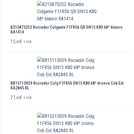
B2158732S2 Rociador Colgante F1FR56 QR DN15 K80 68º blanco
RA1414
15,
€
45
+ IVA
BB151130S9 Rociador Colg F1FR56 DN15 K80 68º bronce Cob Ext
RA2845 RL
27,
€
66
+ IVA