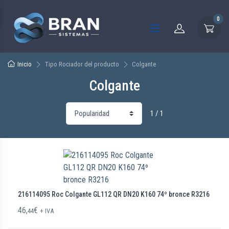
0
Inicio
Tipo Rociador del producto
Colgante
Colgante
1 / 1
216114095 Roc Colgante GL112 QR DN20 K160 74º bronce R3216
46,
€
44
+ IVA