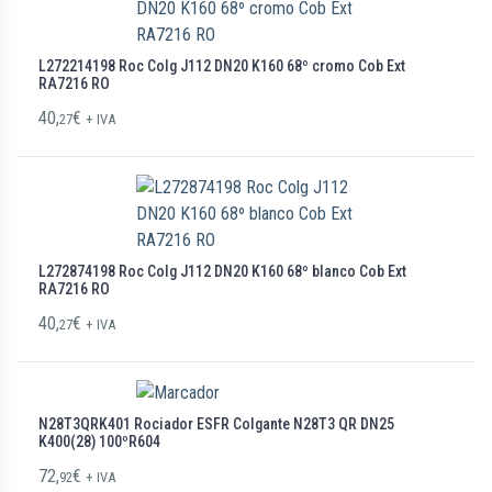
L272214198 Roc Colg J112 DN20 K160 68º cromo Cob Ext
RA7216 RO
40,
€
27
+ IVA
L272874198 Roc Colg J112 DN20 K160 68º blanco Cob Ext
RA7216 RO
40,
€
27
+ IVA
N28T3QRK401 Rociador ESFR Colgante N28T3 QR DN25
K400(28) 100ºR604
72,
€
92
+ IVA