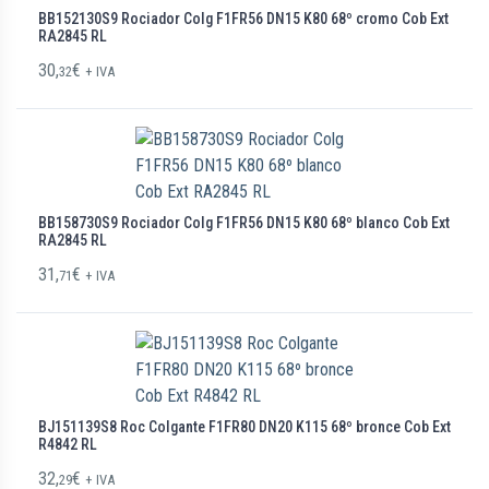
BB152130S9 Rociador Colg F1FR56 DN15 K80 68º cromo Cob Ext
RA2845 RL
30,
€
32
+ IVA
BB158730S9 Rociador Colg F1FR56 DN15 K80 68º blanco Cob Ext
RA2845 RL
31,
€
71
+ IVA
BJ151139S8 Roc Colgante F1FR80 DN20 K115 68º bronce Cob Ext
R4842 RL
32,
€
29
+ IVA