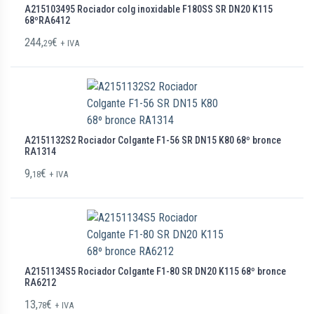
A215103495 Rociador colg inoxidable F180SS SR DN20 K115
68ºRA6412
244,
€
29
+ IVA
A2151132S2 Rociador Colgante F1-56 SR DN15 K80 68º bronce
RA1314
9,
€
18
+ IVA
A2151134S5 Rociador Colgante F1-80 SR DN20 K115 68º bronce
RA6212
13,
€
78
+ IVA