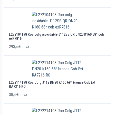
L272104198 Roc colg inoxidable J112SS QR DN20 K160 68º cob
exR7816
293,
€
88
+ IVA
L272114198 Roc Colg J112 DN20 K160 68º bronce Cob Ext
RA7216 RO
38,
€
82
+ IVA