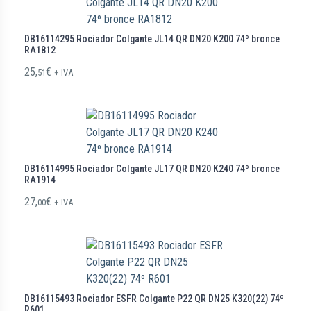
DB16114295 Rociador Colgante JL14 QR DN20 K200 74º bronce
RA1812
25,
€
51
+ IVA
DB16114995 Rociador Colgante JL17 QR DN20 K240 74º bronce
RA1914
27,
€
00
+ IVA
DB16115493 Rociador ESFR Colgante P22 QR DN25 K320(22) 74º
R601