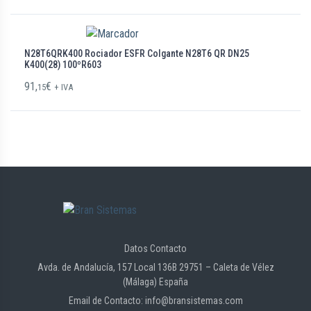
N28T6QRK400 Rociador ESFR Colgante N28T6 QR DN25
K400(28) 100ºR603
91,
€
15
+ IVA
Datos Contacto
Avda. de Andalucía, 157 Local 136B 29751 – Caleta de Vélez
(Málaga) España
Email de Contacto: info@bransistemas.com