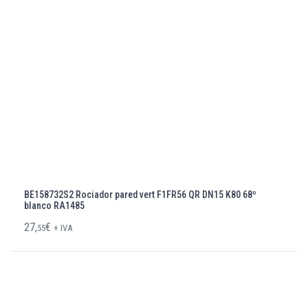
BE158732S2 Rociador pared vert F1FR56 QR DN15 K80 68º
blanco RA1485
27,
€
55
+ IVA