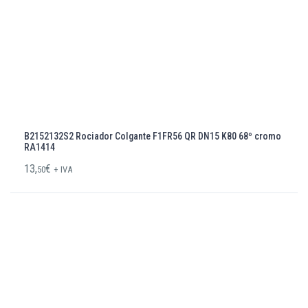
B2152132S2 Rociador Colgante F1FR56 QR DN15 K80 68º cromo
RA1414
13,
€
50
+ IVA