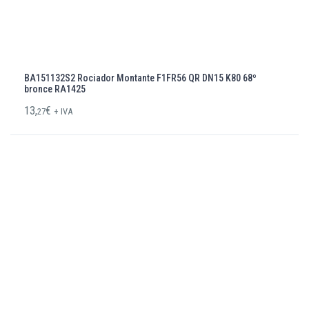
BA151132S2 Rociador Montante F1FR56 QR DN15 K80 68º
bronce RA1425
13,
€
27
+ IVA