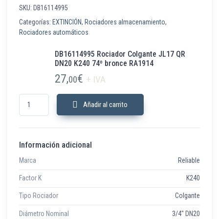
SKU:
DB16114995
Categorías:
EXTINCIÓN
,
Rociadores almacenamiento
,
Rociadores automáticos
DB16114995 Rociador Colgante JL17 QR
DN20 K240 74º bronce RA1914
27,
€
00
+ IVA
DB16114995 Rociador Colgante JL17 QR DN20 K240 74º bronce RA1914 
Añadir al carrito
Información adicional
Marca
Reliable
Factor K
K240
Tipo Rociador
Colgante
Diámetro Nominal
3/4" DN20