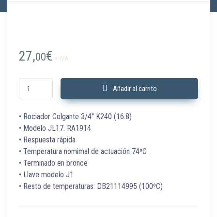
27,
€
00
+ IVA
DB16114995 Rociador Colgante JL17 QR DN20 K240 74º bronce RA1914 
Añadir al carrito
• Rociador Colgante 3/4″ K240 (16.8)
• Modelo JL17. RA1914
• Respuesta rápida
• Temperatura nomimal de actuación 74ºC
• Terminado en bronce
• Llave modelo J1
• Resto de temperaturas: DB21114995 (100ºC)