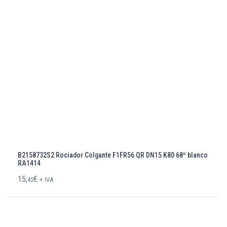
B2158732S2 Rociador Colgante F1FR56 QR DN15 K80 68º blanco
RA1414
15,
€
45
+ IVA