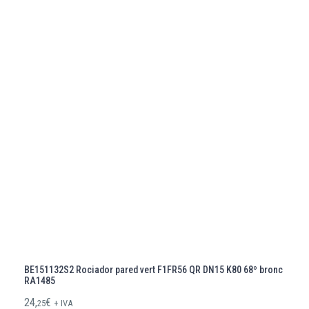
BE151132S2 Rociador pared vert F1FR56 QR DN15 K80 68º bronc
RA1485
24,
€
25
+ IVA