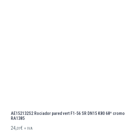
AE152132S2 Rociador pared vert F1-56 SR DN15 K80 68º cromo
RA1385
24,
€
01
+ IVA