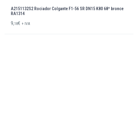
A2151132S2 Rociador Colgante F1-56 SR DN15 K80 68º bronce
RA1314
9,
€
18
+ IVA