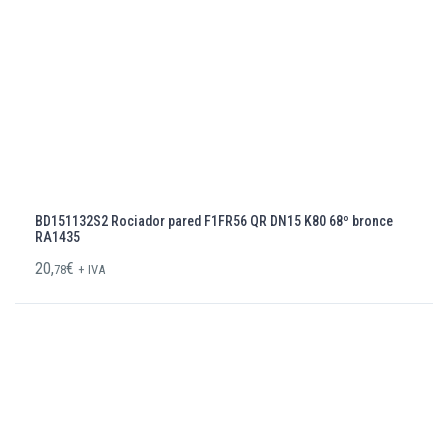
BD151132S2 Rociador pared F1FR56 QR DN15 K80 68º bronce
RA1435
20,
€
78
+ IVA