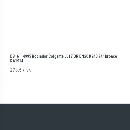
DB16114995 Rociador Colgante JL17 QR DN20 K240 74º bronce
RA1914
27,
€
00
+ IVA