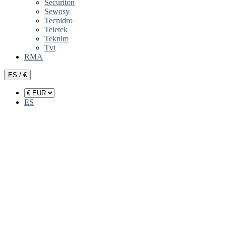
Securiton
Sewosy
Tecnidro
Teletek
Teknim
Tvt
RMA
ES / €
ES