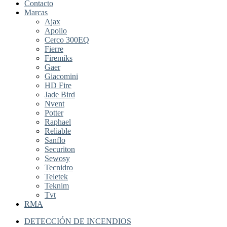
Contacto
Marcas
Ajax
Apollo
Cerco 300EQ
Fierre
Firemiks
Gaer
Giacomini
HD Fire
Jade Bird
Nvent
Potter
Raphael
Reliable
Sanflo
Securiton
Sewosy
Tecnidro
Teletek
Teknim
Tvt
RMA
DETECCIÓN DE INCENDIOS