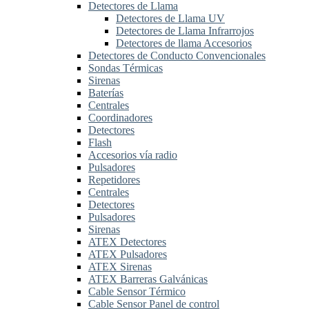
Detectores de Llama
Detectores de Llama UV
Detectores de Llama Infrarrojos
Detectores de llama Accesorios
Detectores de Conducto Convencionales
Sondas Térmicas
Sirenas
Baterías
Centrales
Coordinadores
Detectores
Flash
Accesorios vía radio
Pulsadores
Repetidores
Centrales
Detectores
Pulsadores
Sirenas
ATEX Detectores
ATEX Pulsadores
ATEX Sirenas
ATEX Barreras Galvánicas
Cable Sensor Térmico
Cable Sensor Panel de control