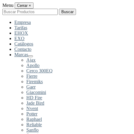
Menu
Cerrar
×
Buscar
Buscar
por:
Empresa
Tarifas
EHOX
EXO
Catálogos
Contacto
Marcas
Ajax
Apollo
Cerco 300EQ
Fierre
Firemiks
Gaer
Giacomini
HD Fire
Jade Bird
Nvent
Potter
Raphael
Reliable
Sanflo