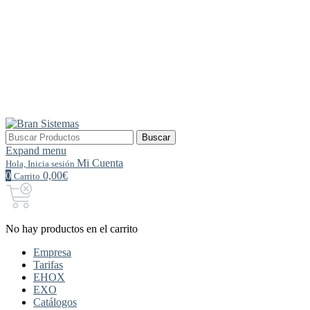
Buscar
Buscar
por:
Expand menu
Mi Cuenta
Hola, Inicia sesión
0
0,00€
Carrito
No hay productos en el carrito
Empresa
Tarifas
EHOX
EXO
Catálogos