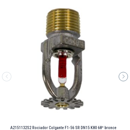
A2151132S2 Rociador Colgante F1-56 SR DN15 K80 68º bronce