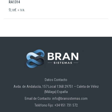
RA1314
9,
€
18
+ IVA
Datos Contacto
Avda. de Andalucía, 157 Local 136B 29751 – Caleta de Vélez
(Málaga) España
Email de Contacto: info@bransistemas.com
Teléfono Fijo: +34 951 731 572