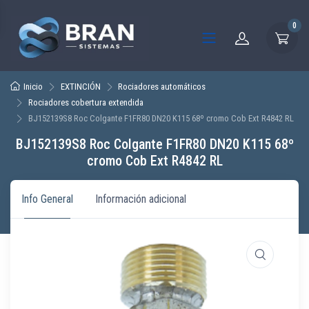
0
Inicio
EXTINCIÓN
Rociadores automáticos
Rociadores cobertura extendida
BJ152139S8 Roc Colgante F1FR80 DN20 K115 68º cromo Cob Ext R4842 RL
BJ152139S8 Roc Colgante F1FR80 DN20 K115 68º
cromo Cob Ext R4842 RL
Info General
Información adicional