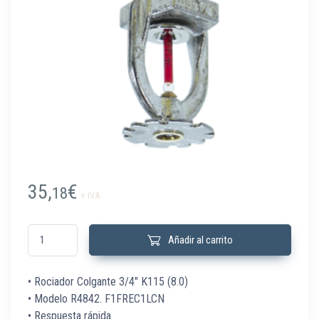
35,
€
18
+ IVA
BJ152139S8 Roc Colgante F1FR80 DN20 K115 68º cromo Cob Ext R4842 
Añadir al carrito
• Rociador Colgante 3/4″ K115 (8.0)
• Modelo R4842. F1FREC1LCN
• Respuesta rápida