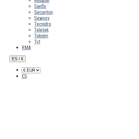
Reliable
Sanflo
Securiton
Sewosy
Tecnidro
Teletek
Teknim
Tvt
RMA
ES / €
ES