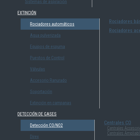
Sistemas de aspiración
EXTINCIÓN
Rociadores bás
Rociadores automáticos
Rociadores ace
Agua pulverizada
Equipos de espuma
Puestos de Control
Válvulas
Accesorio Ranurado
Soportación
Extinción en campanas
DETECCIÓN DE GASES
Centrales CO
Detección CO/NO2
Centrales Accesor
Centrales Ampliab
Direx