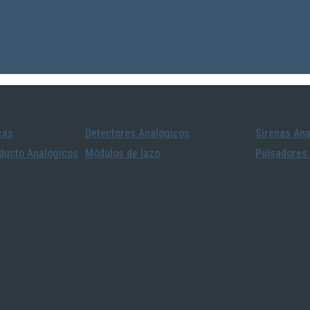
cas
Detectores Analógicos
Sirenas Ana
ducto Analógicos
Módulos de lazo
Pulsadores