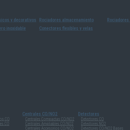
icos y decorativos
Rociadores almacenamiento
Rociadores 
ro inoxidable
Conectores flexibles y velas
Centrales CO/NO2
Detectores
ios CO
Centrales Compactas CO/NO2
Detectores CO
les CO
Centrales Ampliables CO/NO2
Detectores NO2
Centrales Accesorios CO/NO2
Detectores CO/NO2 Bases