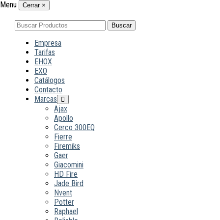
Menu
Cerrar
×
Buscar
Buscar
por:
Empresa
Tarifas
EHOX
EXO
Catálogos
Contacto
Marcas
Ajax
Apollo
Cerco 300EQ
Fierre
Firemiks
Gaer
Giacomini
HD Fire
Jade Bird
Nvent
Potter
Raphael