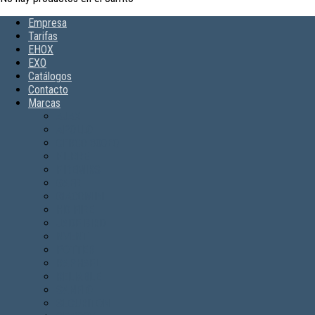
Empresa
Tarifas
EHOX
EXO
Catálogos
Contacto
Marcas
AJAX
APOLLO
CERCO 300EQ
FIERRE
FIREMIKS
GAER
GIACOMINI
HD FIRE
JADE BIRD
NVENT
POTTER
RAPHAEL
RELIABLE
SANFLO
SECURITON