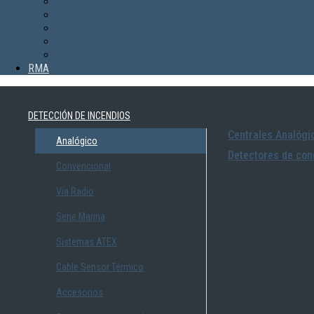
SEWOSY
TECNIDRO
TELETEK
TEKNIM
TVT
RMA
DETECCIÓN DE INCENDIOS
Centrales Analógi
Analógico
Detectores de con
Convencional
Vía Radio
Serie Marina
Sistemas ATEX
Cable Sensor Térmico
Accesorios