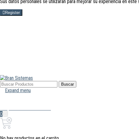
Sus datos personales se utilizarán para mejorar su experiencia en este 
Register
Buscar
Buscar
por:
Expand menu
Mi Cuenta
Hola, Inicia sesión
0
0,00€
Carrito
No hay productos en el carrito