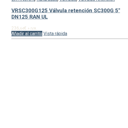
VRSC300G125 Válvula retención SC300G 5″
DN125 RAN UL
236,
€
64
+ IVA
Añadir al carrito
Vista rápida