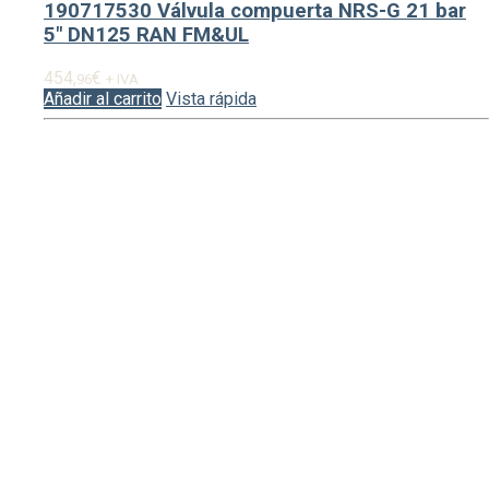
190717530 Válvula compuerta NRS-G 21 bar
5″ DN125 RAN FM&UL
454,
€
96
+ IVA
Añadir al carrito
Vista rápida