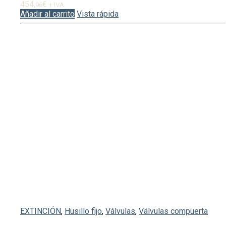
454,
€
96
+ IVA
Añadir al carrito
Vista rápida
EXTINCIÓN
,
Husillo fijo
,
Válvulas
,
Válvulas compuerta