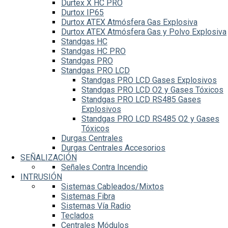
Durtex X HC PRO
Durtox IP65
Durtox ATEX Atmósfera Gas Explosiva
Durtox ATEX Atmósfera Gas y Polvo Explosiva
Standgas HC
Standgas HC PRO
Standgas PRO
Standgas PRO LCD
Standgas PRO LCD Gases Explosivos
Standgas PRO LCD O2 y Gases Tóxicos
Standgas PRO LCD RS485 Gases
Explosivos
Standgas PRO LCD RS485 O2 y Gases
Tóxicos
Durgas Centrales
Durgas Centrales Accesorios
SEÑALIZACIÓN
Señales Contra Incendio
INTRUSIÓN
Sistemas Cableados/Mixtos
Sistemas Fibra
Sistemas Vía Radio
Teclados
Centrales Módulos