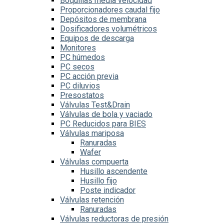
Boquillas media velocidad
Proporcionadores caudal fijo
Depósitos de membrana
Dosificadores volumétricos
Equipos de descarga
Monitores
PC húmedos
PC secos
PC acción previa
PC diluvios
Presostatos
Válvulas Test&Drain
Válvulas de bola y vaciado
PC Reducidos para BIES
Válvulas mariposa
Ranuradas
Wafer
Válvulas compuerta
Husillo ascendente
Husillo fijo
Poste indicador
Válvulas retención
Ranuradas
Válvulas reductoras de presión