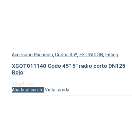
Accesorio Ranurado
,
Codos 45º
,
EXTINCIÓN
,
Fitting
XGQT011140 Codo 45° 5″ radio corto DN125
Rojo
19,
€
50
+ IVA
Añadir al carrito
Vista rápida