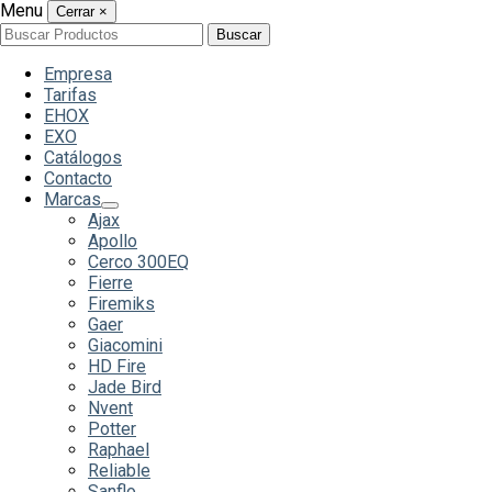
Menu
Cerrar
×
Buscar
Buscar
por:
Empresa
Tarifas
EHOX
EXO
Catálogos
Contacto
Marcas
Ajax
Apollo
Cerco 300EQ
Fierre
Firemiks
Gaer
Giacomini
HD Fire
Jade Bird
Nvent
Potter
Raphael
Reliable
Sanflo