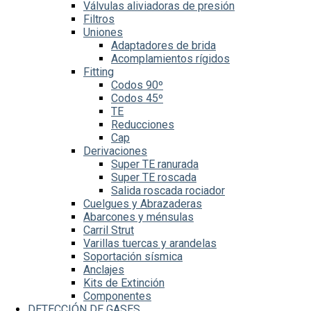
Válvulas aliviadoras de presión
Filtros
Uniones
Adaptadores de brida
Acomplamientos rígidos
Fitting
Codos 90º
Codos 45º
TE
Reducciones
Cap
Derivaciones
Super TE ranurada
Super TE roscada
Salida roscada rociador
Cuelgues y Abrazaderas
Abarcones y ménsulas
Carril Strut
Varillas tuercas y arandelas
Soportación sísmica
Anclajes
Kits de Extinción
Componentes
DETECCIÓN DE GASES