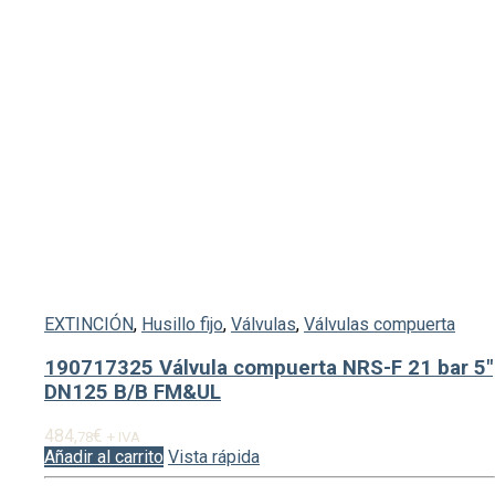
EXTINCIÓN
,
Husillo fijo
,
Válvulas
,
Válvulas compuerta
190717325 Válvula compuerta NRS-F 21 bar 5″
DN125 B/B FM&UL
484,
€
78
+ IVA
Añadir al carrito
Vista rápida