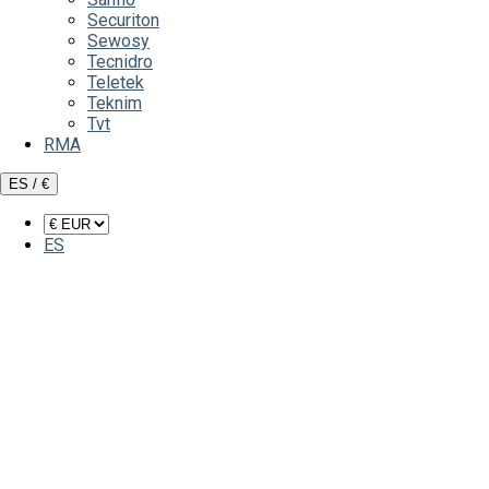
Securiton
Sewosy
Tecnidro
Teletek
Teknim
Tvt
RMA
ES / €
ES