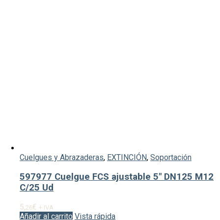
Cuelgues y Abrazaderas
,
EXTINCIÓN
,
Soportación
597977 Cuelgue FCS ajustable 5″ DN125 M12
C/25 Ud
5,
€
26
+ IVA
Añadir al carrito
Vista rápida