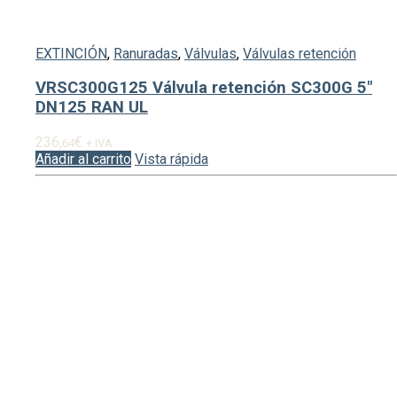
EXTINCIÓN
,
Ranuradas
,
Válvulas
,
Válvulas retención
VRSC300G125 Válvula retención SC300G 5″
DN125 RAN UL
236,
€
64
+ IVA
Añadir al carrito
Vista rápida