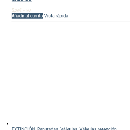
5,
€
26
+ IVA
Añadir al carrito
Vista rápida
EXTINCIÓN
,
Ranuradas
,
Válvulas
,
Válvulas retención