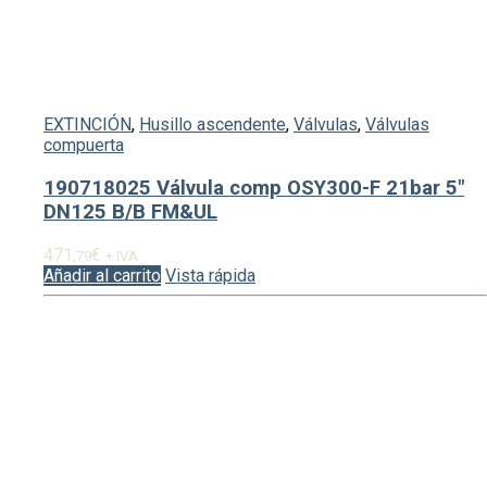
EXTINCIÓN
,
Husillo ascendente
,
Válvulas
,
Válvulas
compuerta
190718025 Válvula comp OSY300-F 21bar 5″
DN125 B/B FM&UL
471,
€
79
+ IVA
Añadir al carrito
Vista rápida