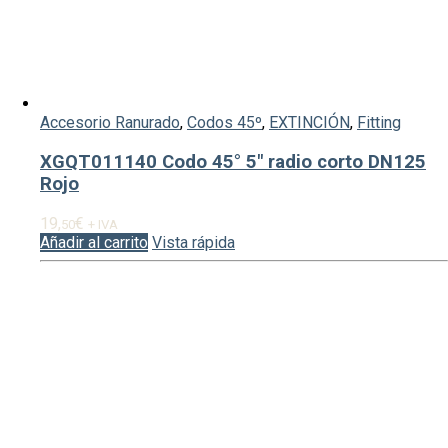
Accesorio Ranurado
,
Codos 45º
,
EXTINCIÓN
,
Fitting
XGQT011140 Codo 45° 5″ radio corto DN125
Rojo
19,
€
50
+ IVA
Añadir al carrito
Vista rápida