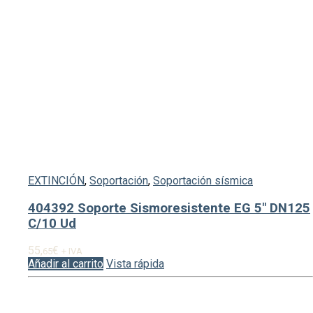
EXTINCIÓN
,
Soportación
,
Soportación sísmica
404392 Soporte Sismoresistente EG 5″ DN125
C/10 Ud
55,
€
65
+ IVA
Añadir al carrito
Vista rápida