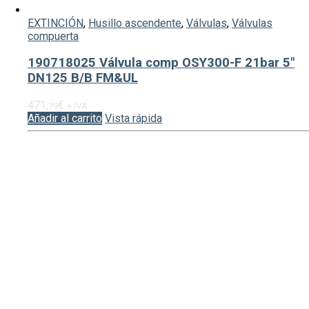
EXTINCIÓN
,
Husillo ascendente
,
Válvulas
,
Válvulas
compuerta
190718025 Válvula comp OSY300-F 21bar 5″
DN125 B/B FM&UL
471,
€
79
+ IVA
Añadir al carrito
Vista rápida