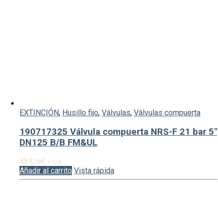
EXTINCIÓN
,
Husillo fijo
,
Válvulas
,
Válvulas compuerta
190717325 Válvula compuerta NRS-F 21 bar 5″
DN125 B/B FM&UL
484,
€
78
+ IVA
Añadir al carrito
Vista rápida