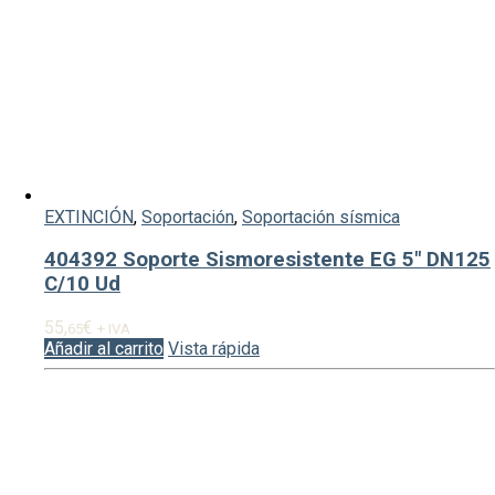
EXTINCIÓN
,
Soportación
,
Soportación sísmica
404392 Soporte Sismoresistente EG 5″ DN125
C/10 Ud
55,
€
65
+ IVA
Añadir al carrito
Vista rápida