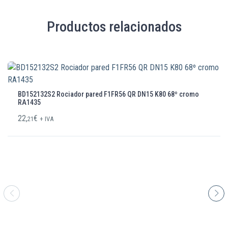
Productos relacionados
BD152132S2 Rociador pared F1FR56 QR DN15 K80 68º cromo
RA1435
22,
€
21
+ IVA