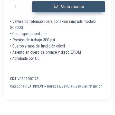
VRSC300G125 Válvula retención SC300G 5" DN125 RAN UL cantidad
Añadir al carrito
• Válvula de retención para conexión ranurada modelo
SC300G
• Con clapeta oscilante
• Presión de trabajo 300 psi
• Cuerpo y tapa de fundición dúctil
• Asiento en cuero de bronce y disco EPDM
• Aprobada por UL
SKU:
VRSC300G125
Categorías:
EXTINCIÓN
,
Ranuradas
,
Válvulas
,
Válvulas retención