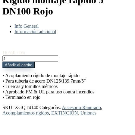
Rígido montaje rápido 5″
DN100 Rojo
Info General
Información adicional
16,
€
60
+ IVA
XGQT4140
Acoplamiento
Añadir al carrito
Rígido
montaje
• Acoplamiento rígido de montaje rápido
rápido
• Para tubería de acero DN125/139.7mm/5″
5"
• Tuercas y tornillos métricos
DN100
• Aprobado FM & UL para uso contra incendios
Rojo
• Terminado en rojo
cantidad
SKU:
XGQT4140
Categorías:
Accesorio Ranurado
,
Acomplamientos rígidos
,
EXTINCIÓN
,
Uniones