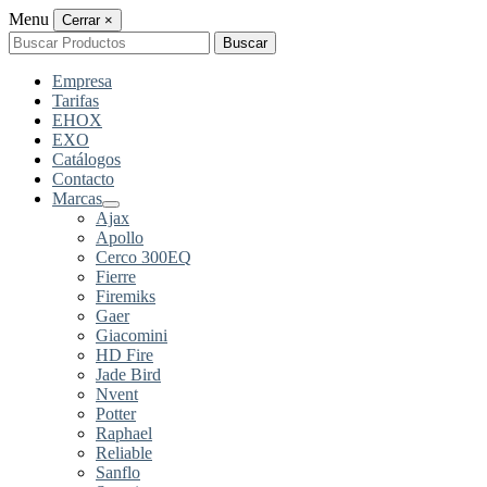
Menu
Cerrar
×
Buscar
Buscar
por:
Empresa
Tarifas
EHOX
EXO
Catálogos
Contacto
Marcas
Ajax
Apollo
Cerco 300EQ
Fierre
Firemiks
Gaer
Giacomini
HD Fire
Jade Bird
Nvent
Potter
Raphael
Reliable
Sanflo