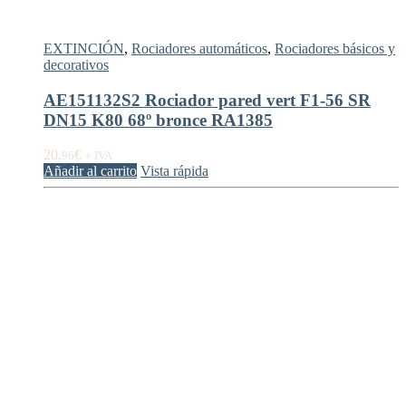
EXTINCIÓN
,
Rociadores automáticos
,
Rociadores básicos y
decorativos
AE151132S2 Rociador pared vert F1-56 SR
DN15 K80 68º bronce RA1385
20,
€
96
+ IVA
Añadir al carrito
Vista rápida