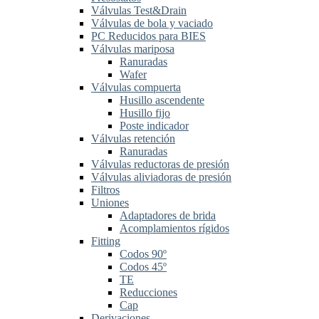
Válvulas Test&Drain
Válvulas de bola y vaciado
PC Reducidos para BIES
Válvulas mariposa
Ranuradas
Wafer
Válvulas compuerta
Husillo ascendente
Husillo fijo
Poste indicador
Válvulas retención
Ranuradas
Válvulas reductoras de presión
Válvulas aliviadoras de presión
Filtros
Uniones
Adaptadores de brida
Acomplamientos rígidos
Fitting
Codos 90º
Codos 45º
TE
Reducciones
Cap
Derivaciones