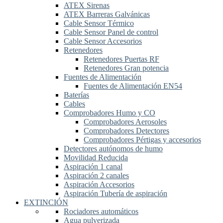
ATEX Sirenas
ATEX Barreras Galvánicas
Cable Sensor Térmico
Cable Sensor Panel de control
Cable Sensor Accesorios
Retenedores
Retenedores Puertas RF
Retenedores Gran potencia
Fuentes de Alimentación
Fuentes de Alimentación EN54
Baterías
Cables
Comprobadores Humo y CO
Comprobadores Aerosoles
Comprobadores Detectores
Comprobadores Pértigas y accesorios
Detectores autónomos de humo
Movilidad Reducida
Aspiración 1 canal
Aspiración 2 canales
Aspiración Accesorios
Aspiración Tubería de aspiración
EXTINCIÓN
Rociadores automáticos
Agua pulverizada