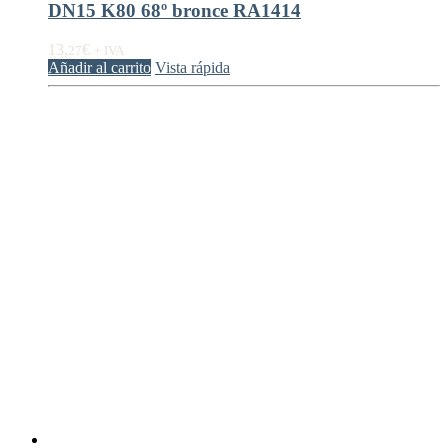
DN15 K80 68º bronce RA1414
13,
€
27
+ IVA
Añadir al carrito
Vista rápida