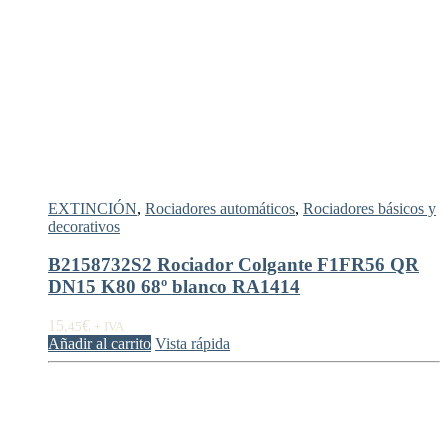
EXTINCIÓN
,
Rociadores automáticos
,
Rociadores básicos y
decorativos
B2158732S2 Rociador Colgante F1FR56 QR
DN15 K80 68º blanco RA1414
15,
€
45
+ IVA
Añadir al carrito
Vista rápida