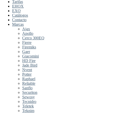
Tarifas
EHOX
EXO
Catálogos
Contacto
Marcas
Ajax
Apollo
Cerco 300EQ
Fierre
Firemiks
Gaer
Giacomini
HD Fire
Jade Bird
Nvent
Potter
Raphael
Reliable
Sanflo
Securiton
Sewosy
Tecnidro
Teletek
Teknim