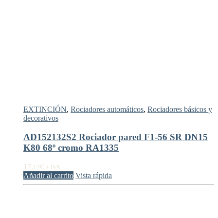
EXTINCIÓN
,
Rociadores automáticos
,
Rociadores básicos y
decorativos
AD152132S2 Rociador pared F1-56 SR DN15
K80 68º cromo RA1335
17,
€
12
+ IVA
Añadir al carrito
Vista rápida