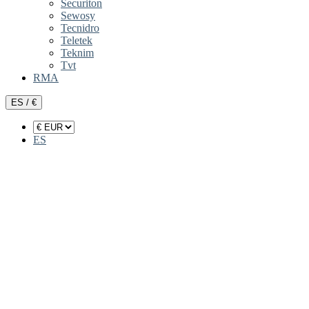
Securiton
Sewosy
Tecnidro
Teletek
Teknim
Tvt
RMA
ES / €
ES