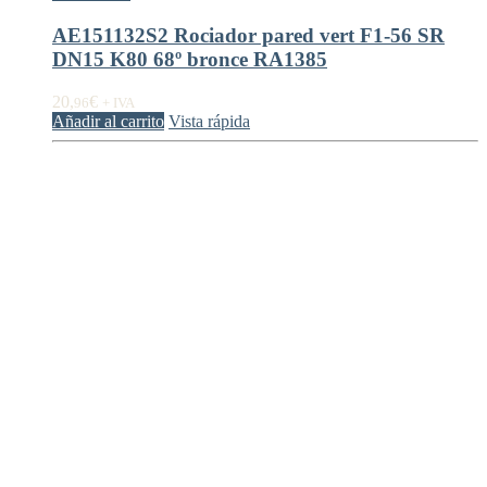
AE151132S2 Rociador pared vert F1-56 SR
DN15 K80 68º bronce RA1385
20,
€
96
+ IVA
Añadir al carrito
Vista rápida