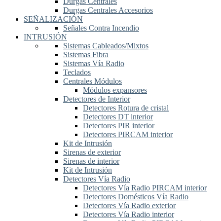
Durgas Centrales
Durgas Centrales Accesorios
SEÑALIZACIÓN
Señales Contra Incendio
INTRUSIÓN
Sistemas Cableados/Mixtos
Sistemas Fibra
Sistemas Vía Radio
Teclados
Centrales Módulos
Módulos expansores
Detectores de Interior
Detectores Rotura de cristal
Detectores DT interior
Detectores PIR interior
Detectores PIRCAM interior
Kit de Intrusión
Sirenas de exterior
Sirenas de interior
Kit de Intrusión
Detectores Vía Radio
Detectores Vía Radio PIRCAM interior
Detectores Domésticos Vía Radio
Detectores Vía Radio exterior
Detectores Vía Radio interior