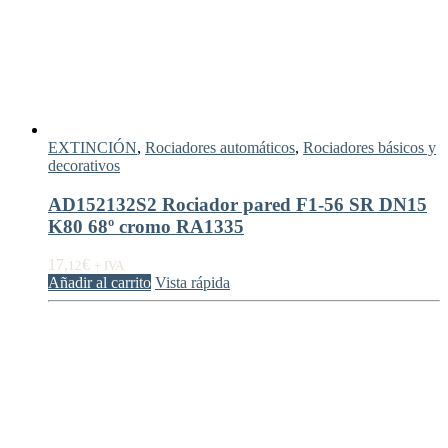
EXTINCIÓN
,
Rociadores automáticos
,
Rociadores básicos y
decorativos
AD152132S2 Rociador pared F1-56 SR DN15
K80 68º cromo RA1335
17,
€
12
+ IVA
Añadir al carrito
Vista rápida