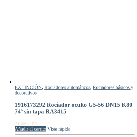
EXTINCIÓN
,
Rociadores automáticos
,
Rociadores básicos y
decorativos
1916173292 Rociador oculto G5-56 DN15 K80
74º sin tapa RA3415
21,
€
60
+ IVA
Añadir al carrito
Vista rápida