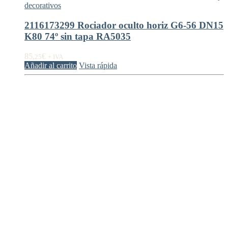
decorativos
2116173299 Rociador oculto horiz G6-56 DN15
K80 74º sin tapa RA5035
85,
€
25
+ IVA
Añadir al carrito
Vista rápida