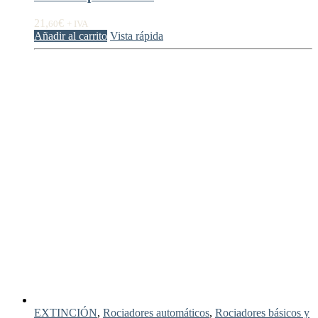
21,
€
60
+ IVA
Añadir al carrito
Vista rápida
EXTINCIÓN
,
Rociadores automáticos
,
Rociadores básicos y