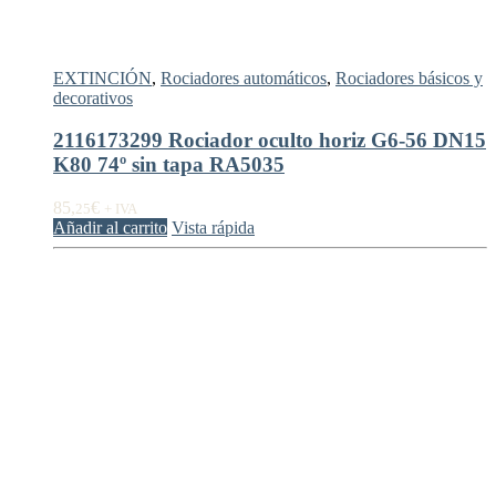
EXTINCIÓN
,
Rociadores automáticos
,
Rociadores básicos y
decorativos
2116173299 Rociador oculto horiz G6-56 DN15
K80 74º sin tapa RA5035
85,
€
25
+ IVA
Añadir al carrito
Vista rápida