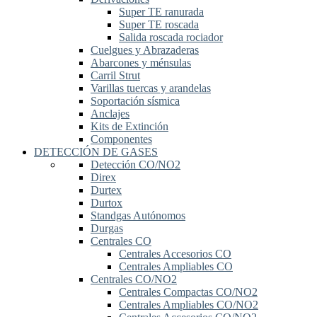
Super TE ranurada
Super TE roscada
Salida roscada rociador
Cuelgues y Abrazaderas
Abarcones y ménsulas
Carril Strut
Varillas tuercas y arandelas
Soportación sísmica
Anclajes
Kits de Extinción
Componentes
DETECCIÓN DE GASES
Detección CO/NO2
Direx
Durtex
Durtox
Standgas Autónomos
Durgas
Centrales CO
Centrales Accesorios CO
Centrales Ampliables CO
Centrales CO/NO2
Centrales Compactas CO/NO2
Centrales Ampliables CO/NO2