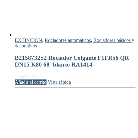
EXTINCIÓN
,
Rociadores automáticos
,
Rociadores básicos y
decorativos
B2158732S2 Rociador Colgante F1FR56 QR
DN15 K80 68º blanco RA1414
15,
€
45
+ IVA
Añadir al carrito
Vista rápida