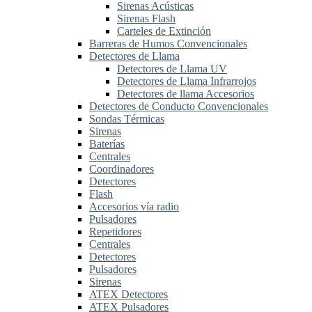
Sirenas Acústicas
Sirenas Flash
Carteles de Extinción
Barreras de Humos Convencionales
Detectores de Llama
Detectores de Llama UV
Detectores de Llama Infrarrojos
Detectores de llama Accesorios
Detectores de Conducto Convencionales
Sondas Térmicas
Sirenas
Baterías
Centrales
Coordinadores
Detectores
Flash
Accesorios vía radio
Pulsadores
Repetidores
Centrales
Detectores
Pulsadores
Sirenas
ATEX Detectores
ATEX Pulsadores