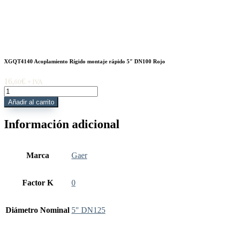
XGQT4140 Acoplamiento Rígido montaje rápido 5″ DN100 Rojo
16,
€
60
+ IVA
XGQT4140
Acoplamiento
Añadir al carrito
Rígido
montaje
Información adicional
rápido
5"
DN100
Rojo
Marca
Gaer
cantidad
Factor K
0
Diámetro Nominal
5" DN125