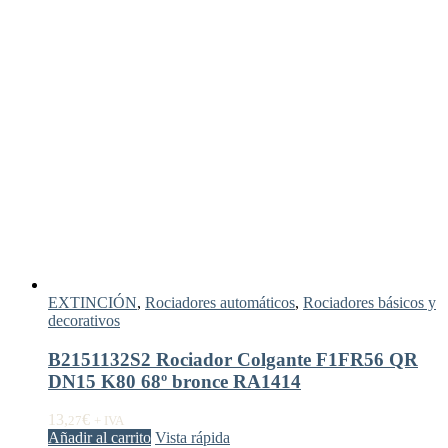
EXTINCIÓN
,
Rociadores automáticos
,
Rociadores básicos y
decorativos
B2151132S2 Rociador Colgante F1FR56 QR
DN15 K80 68º bronce RA1414
13,
€
27
+ IVA
Añadir al carrito
Vista rápida