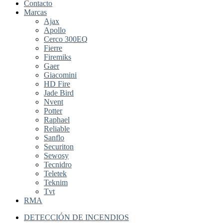
Contacto
Marcas
Ajax
Apollo
Cerco 300EQ
Fierre
Firemiks
Gaer
Giacomini
HD Fire
Jade Bird
Nvent
Potter
Raphael
Reliable
Sanflo
Securiton
Sewosy
Tecnidro
Teletek
Teknim
Tvt
RMA
DETECCIÓN DE INCENDIOS