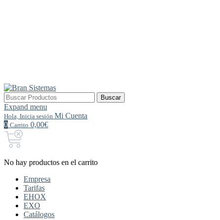
Buscar
Buscar
por:
Expand menu
Mi Cuenta
Hola, Inicia sesión
0
0,00€
Carrito
No hay productos en el carrito
Empresa
Tarifas
EHOX
EXO
Catálogos