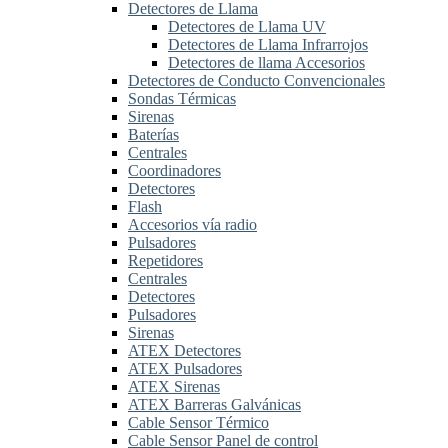
Detectores de Llama
Detectores de Llama UV
Detectores de Llama Infrarrojos
Detectores de llama Accesorios
Detectores de Conducto Convencionales
Sondas Térmicas
Sirenas
Baterías
Centrales
Coordinadores
Detectores
Flash
Accesorios vía radio
Pulsadores
Repetidores
Centrales
Detectores
Pulsadores
Sirenas
ATEX Detectores
ATEX Pulsadores
ATEX Sirenas
ATEX Barreras Galvánicas
Cable Sensor Térmico
Cable Sensor Panel de control