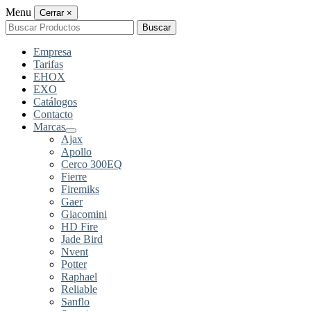
Menu
Cerrar
×
Buscar
Buscar
por:
Empresa
Tarifas
EHOX
EXO
Catálogos
Contacto
Marcas
Ajax
Apollo
Cerco 300EQ
Fierre
Firemiks
Gaer
Giacomini
HD Fire
Jade Bird
Nvent
Potter
Raphael
Reliable
Sanflo