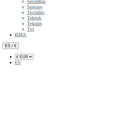
Securiton
Sewosy
Tecnidro
Teletek
Teknim
Tvt
RMA
ES / €
ES