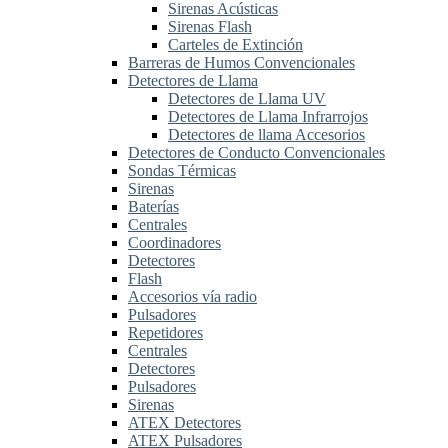
Sirenas Acústicas
Sirenas Flash
Carteles de Extinción
Barreras de Humos Convencionales
Detectores de Llama
Detectores de Llama UV
Detectores de Llama Infrarrojos
Detectores de llama Accesorios
Detectores de Conducto Convencionales
Sondas Térmicas
Sirenas
Baterías
Centrales
Coordinadores
Detectores
Flash
Accesorios vía radio
Pulsadores
Repetidores
Centrales
Detectores
Pulsadores
Sirenas
ATEX Detectores
ATEX Pulsadores