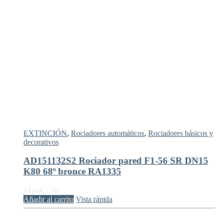
EXTINCIÓN
,
Rociadores automáticos
,
Rociadores básicos y
decorativos
AD151132S2 Rociador pared F1-56 SR DN15
K80 68º bronce RA1335
14,
€
94
+ IVA
Añadir al carrito
Vista rápida