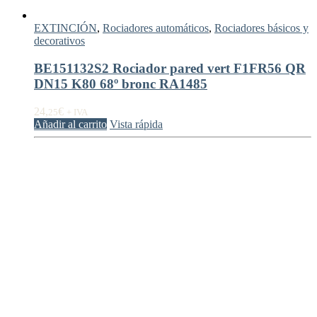
EXTINCIÓN
,
Rociadores automáticos
,
Rociadores básicos y
decorativos
BE151132S2 Rociador pared vert F1FR56 QR
DN15 K80 68º bronc RA1485
24,
€
25
+ IVA
Añadir al carrito
Vista rápida