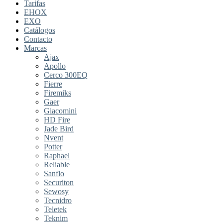
Tarifas
EHOX
EXO
Catálogos
Contacto
Marcas
Ajax
Apollo
Cerco 300EQ
Fierre
Firemiks
Gaer
Giacomini
HD Fire
Jade Bird
Nvent
Potter
Raphael
Reliable
Sanflo
Securiton
Sewosy
Tecnidro
Teletek
Teknim