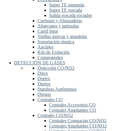
Super TE ranurada
Super TE roscada
Salida roscada rociador
Cuelgues y Abrazaderas
Abarcones y ménsulas
Carril Strut
Varillas tuercas y arandelas
Soportación sísmica
Anclajes
Kits de Extinción
Componentes
DETECCIÓN DE GASES
Detección CO/NO2
Direx
Durtex
Durtox
Standgas Autónomos
Durgas
Centrales CO
Centrales Accesorios CO
Centrales Ampliables CO
Centrales CO/NO2
Centrales Compactas CO/NO2
Centrales Ampliables CO/NO2