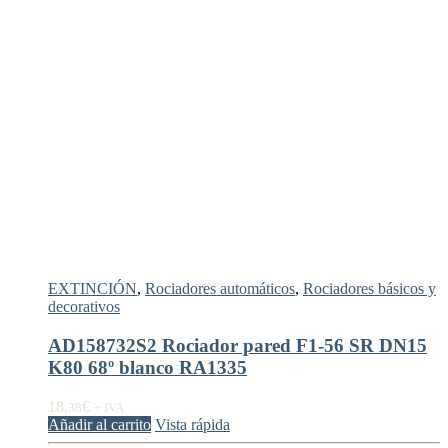
EXTINCIÓN
,
Rociadores automáticos
,
Rociadores básicos y
decorativos
AD158732S2 Rociador pared F1-56 SR DN15
K80 68º blanco RA1335
18,
€
38
+ IVA
Añadir al carrito
Vista rápida