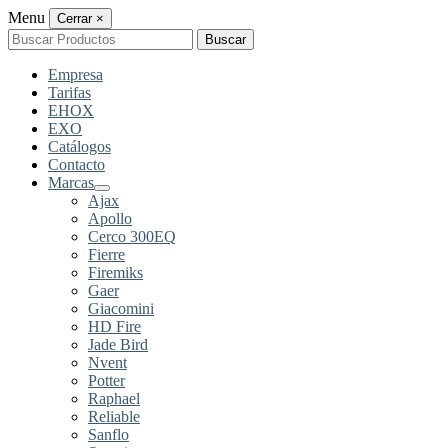
Menu
Cerrar
×
Buscar
Buscar
por:
Empresa
Tarifas
EHOX
EXO
Catálogos
Contacto
Marcas
Ajax
Apollo
Cerco 300EQ
Fierre
Firemiks
Gaer
Giacomini
HD Fire
Jade Bird
Nvent
Potter
Raphael
Reliable
Sanflo