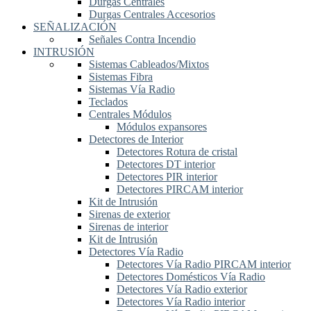
Durgas Centrales
Durgas Centrales Accesorios
SEÑALIZACIÓN
Señales Contra Incendio
INTRUSIÓN
Sistemas Cableados/Mixtos
Sistemas Fibra
Sistemas Vía Radio
Teclados
Centrales Módulos
Módulos expansores
Detectores de Interior
Detectores Rotura de cristal
Detectores DT interior
Detectores PIR interior
Detectores PIRCAM interior
Kit de Intrusión
Sirenas de exterior
Sirenas de interior
Kit de Intrusión
Detectores Vía Radio
Detectores Vía Radio PIRCAM interior
Detectores Domésticos Vía Radio
Detectores Vía Radio exterior
Detectores Vía Radio interior