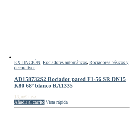
EXTINCIÓN
,
Rociadores automáticos
,
Rociadores básicos y
decorativos
AD158732S2 Rociador pared F1-56 SR DN15
K80 68º blanco RA1335
18,
€
38
+ IVA
Añadir al carrito
Vista rápida