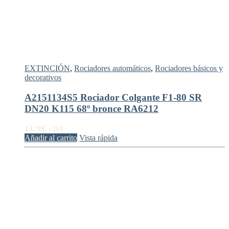
EXTINCIÓN
,
Rociadores automáticos
,
Rociadores básicos y
decorativos
A2151134S5 Rociador Colgante F1-80 SR
DN20 K115 68º bronce RA6212
13,
€
78
+ IVA
Añadir al carrito
Vista rápida