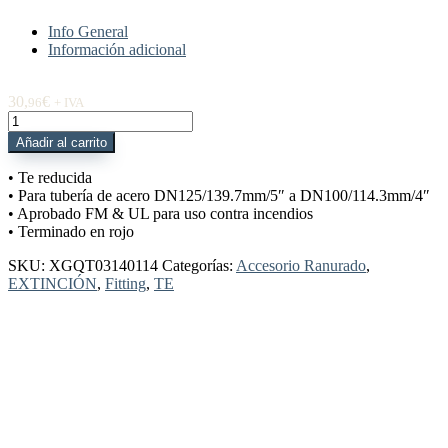
Info General
Información adicional
30,
€
96
+ IVA
XGQT03140114
Te
Añadir al carrito
Reducida
5"
• Te reducida
DN125
• Para tubería de acero DN125/139.7mm/5″ a DN100/114.3mm/4″
x
• Aprobado FM & UL para uso contra incendios
4"
• Terminado en rojo
DN100
Rojo
SKU:
XGQT03140114
Categorías:
Accesorio Ranurado
,
cantidad
EXTINCIÓN
,
Fitting
,
TE