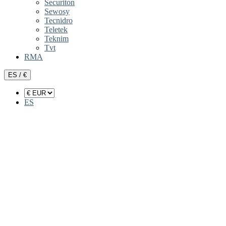
Securiton
Sewosy
Tecnidro
Teletek
Teknim
Tvt
RMA
ES / €
ES