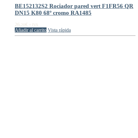
BE152132S2 Rociador pared vert F1FR56 QR
DN15 K80 68º cromo RA1485
26,
€
20
+ IVA
Añadir al carrito
Vista rápida