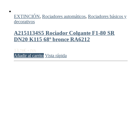
EXTINCIÓN
,
Rociadores automáticos
,
Rociadores básicos y
decorativos
A2151134S5 Rociador Colgante F1-80 SR
DN20 K115 68º bronce RA6212
13,
€
78
+ IVA
Añadir al carrito
Vista rápida