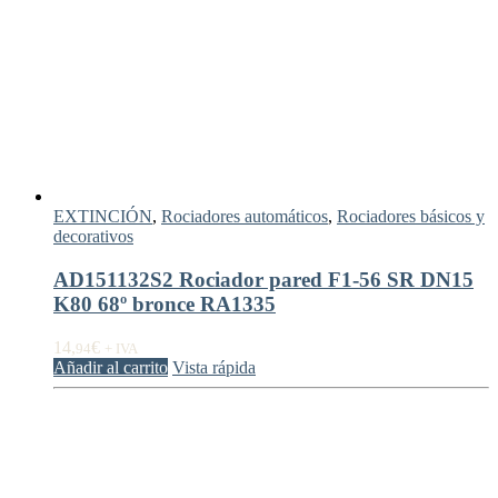
EXTINCIÓN
,
Rociadores automáticos
,
Rociadores básicos y
decorativos
AD151132S2 Rociador pared F1-56 SR DN15
K80 68º bronce RA1335
14,
€
94
+ IVA
Añadir al carrito
Vista rápida