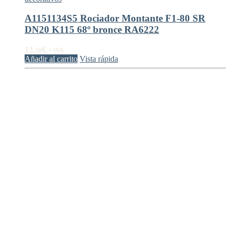
A1151134S5 Rociador Montante F1-80 SR
DN20 K115 68º bronce RA6222
13,
€
38
+ IVA
Añadir al carrito
Vista rápida