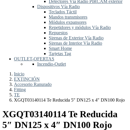
Detectores Vía Radio PIRCAM exterior
Dispositivos Vía Radio
Teclados Táctil
Mandos transmisores
Módulos expansores
Repetidores y módulos Vía Radio
Repuestos
Sirenas de Exterior Vía Radio
Sirenas de Interior Vía Radio
Smart Home
Tarjetas Tag
OUTLET-OFERTAS
Incendio-Outlet
Inicio
EXTINCIÓN
Accesorio Ranurado
Fitting
TE
XGQT03140114 Te Reducida 5″ DN125 x 4″ DN100 Rojo
XGQT03140114 Te Reducida
5″ DN125 x 4″ DN100 Rojo