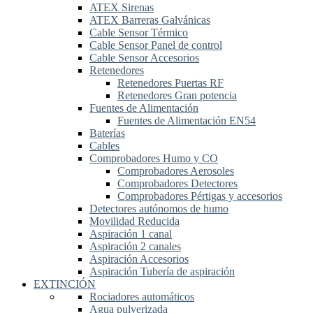
ATEX Sirenas
ATEX Barreras Galvánicas
Cable Sensor Térmico
Cable Sensor Panel de control
Cable Sensor Accesorios
Retenedores
Retenedores Puertas RF
Retenedores Gran potencia
Fuentes de Alimentación
Fuentes de Alimentación EN54
Baterías
Cables
Comprobadores Humo y CO
Comprobadores Aerosoles
Comprobadores Detectores
Comprobadores Pértigas y accesorios
Detectores autónomos de humo
Movilidad Reducida
Aspiración 1 canal
Aspiración 2 canales
Aspiración Accesorios
Aspiración Tubería de aspiración
EXTINCIÓN
Rociadores automáticos
Agua pulverizada