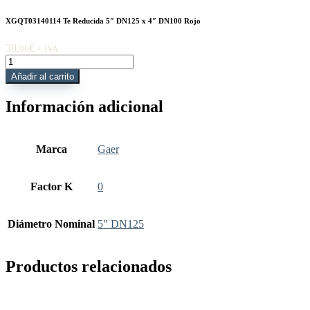
XGQT03140114 Te Reducida 5″ DN125 x 4″ DN100 Rojo
30,
€
96
+ IVA
XGQT03140114
Te
Añadir al carrito
Reducida
5"
Información adicional
DN125
x
4"
DN100
Marca
Gaer
Rojo
cantidad
Factor K
0
Diámetro Nominal
5" DN125
Productos relacionados