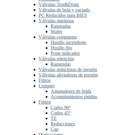
Válvulas Test&Drain
Válvulas de bola y vaciado
PC Reducidos para BIES
Válvulas mariposa
Ranuradas
Wafer
Válvulas compuerta
Husillo ascendente
Husillo fijo
Poste indicador
Válvulas retención
Ranuradas
Válvulas reductoras de presión
Válvulas aliviadoras de presión
Filtros
Uniones
Adaptadores de brida
Acomplamientos rígidos
Fitting
Codos 90º
Codos 45º
TE
Reducciones
Cap
Derivaciones