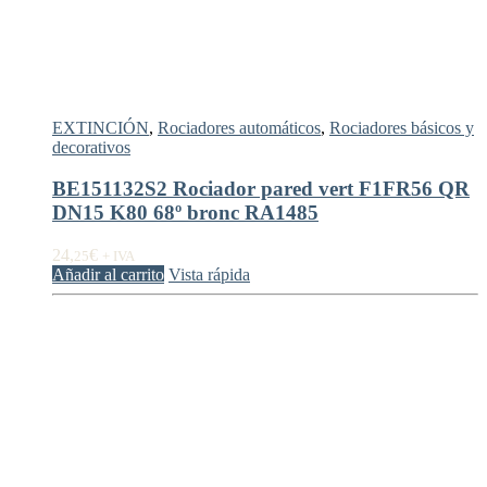
EXTINCIÓN
,
Rociadores automáticos
,
Rociadores básicos y
decorativos
BE151132S2 Rociador pared vert F1FR56 QR
DN15 K80 68º bronc RA1485
24,
€
25
+ IVA
Añadir al carrito
Vista rápida