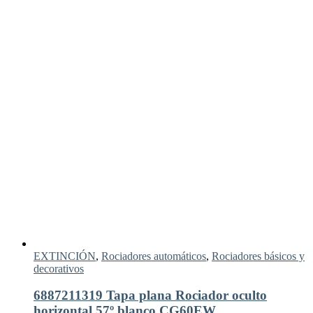
EXTINCIÓN
,
Rociadores automáticos
,
Rociadores básicos y
decorativos
6887211319 Tapa plana Rociador oculto
horizontal 57º blanco CG60EW