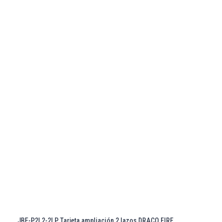
JBE-P2L2-2LP Tarjeta ampliación 2 lazos DRACO FIRE