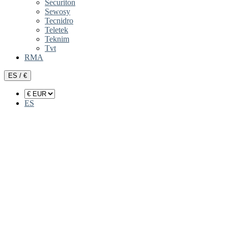
Securiton
Sewosy
Tecnidro
Teletek
Teknim
Tvt
RMA
ES / €
ES