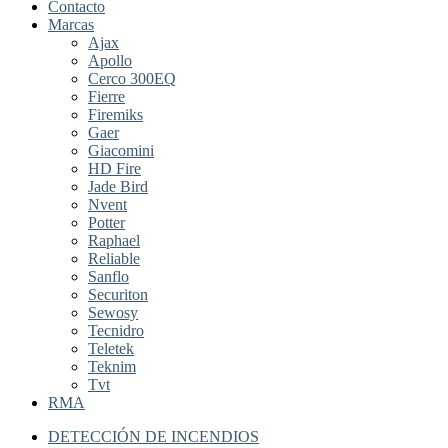
Contacto
Marcas
Ajax
Apollo
Cerco 300EQ
Fierre
Firemiks
Gaer
Giacomini
HD Fire
Jade Bird
Nvent
Potter
Raphael
Reliable
Sanflo
Securiton
Sewosy
Tecnidro
Teletek
Teknim
Tvt
RMA
DETECCIÓN DE INCENDIOS