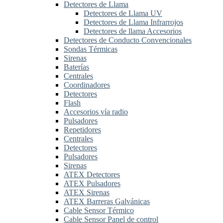
Detectores de Llama
Detectores de Llama UV
Detectores de Llama Infrarrojos
Detectores de llama Accesorios
Detectores de Conducto Convencionales
Sondas Térmicas
Sirenas
Baterías
Centrales
Coordinadores
Detectores
Flash
Accesorios vía radio
Pulsadores
Repetidores
Centrales
Detectores
Pulsadores
Sirenas
ATEX Detectores
ATEX Pulsadores
ATEX Sirenas
ATEX Barreras Galvánicas
Cable Sensor Térmico
Cable Sensor Panel de control