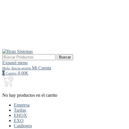
Buscar
Buscar
por:
Expand menu
Mi Cuenta
Hola, Inicia sesión
0
0,00€
Carrito
No hay productos en el carrito
Empresa
Tarifas
EHOX
EXO
Catálogos