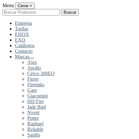
Menu
Cerrar
×
Buscar
Buscar
por:
Empresa
Tarifas
EHOX
EXO
Catálogos
Contacto
Marcas
Ajax
Apollo
Cerco 300EQ
Fierre
Firemiks
Gaer
Giacomini
HD Fire
Jade Bird
Nvent
Potter
Raphael
Reliable
Sanflo