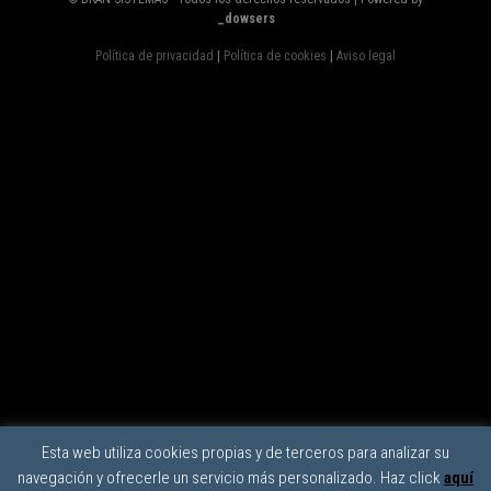
_dowsers
Política de privacidad
|
Política de cookies
|
Aviso legal
Esta web utiliza cookies propias y de terceros para analizar su
navegación y ofrecerle un servicio más personalizado. Haz click
aquí