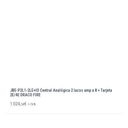
JBE-P2L1-2LE+IO Central Analógica 2 lazos amp a 8 + Tarjeta
2E/4E DRACO FIRE
1.024,
€
54
+ IVA