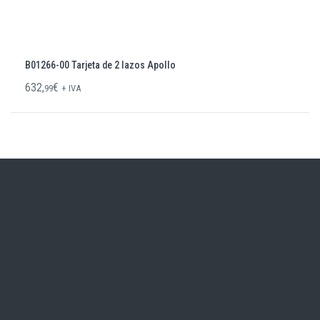
B01266-00 Tarjeta de 2 lazos Apollo
632,
€
99
+ IVA