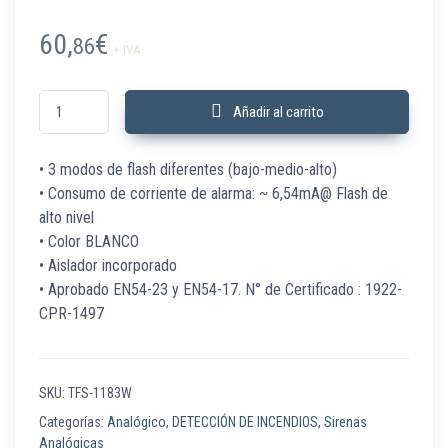
60,
€
86
+ IVA
TFS-1183W Flash analógico con aislador BLANCO cantidad
Añadir al carrito
• 3 modos de flash diferentes (bajo-medio-alto)
• Consumo de corriente de alarma: ~ 6,54mA@ Flash de
alto nivel
• Color BLANCO
• Aislador incorporado
• Aprobado EN54-23 y EN54-17. N° de Certificado : 1922-
CPR-1497
SKU:
TFS-1183W
Categorías:
Analógico
,
DETECCIÓN DE INCENDIOS
,
Sirenas
Analógicas