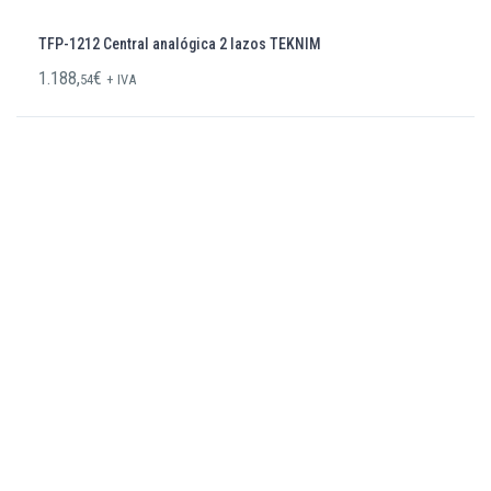
TFP-1212 Central analógica 2 lazos TEKNIM
1.188,
€
54
+ IVA