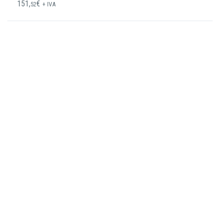
151,
€
52
+ IVA