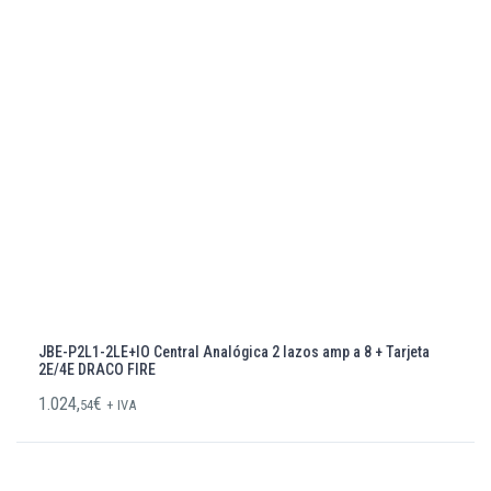
JBE-P2L1-2LE+IO Central Analógica 2 lazos amp a 8 + Tarjeta
2E/4E DRACO FIRE
1.024,
€
54
+ IVA