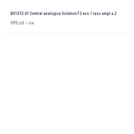
B01072-01 Central analógica Solution F2 eco 1 lazo ampl a 2
999,
€
03
+ IVA