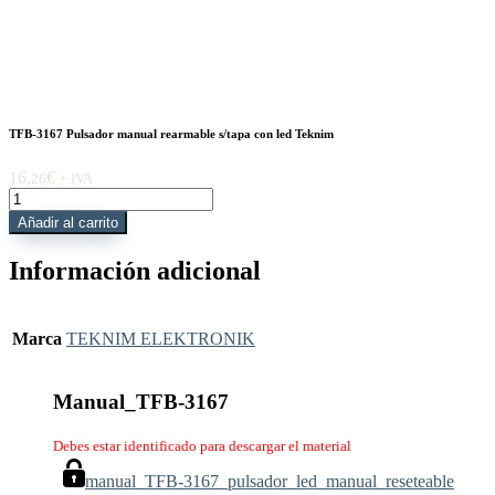
TFB-3167 Pulsador manual rearmable s/tapa con led Teknim
16,
€
26
+ IVA
TFB-
3167
Añadir al carrito
Pulsador
manual
Información adicional
rearmable
s/tapa
con
led
Marca
TEKNIM ELEKTRONIK
Teknim
cantidad
Manual_TFB-3167
Debes estar identificado para descargar el material
manual_TFB-3167_pulsador_led_manual_reseteable