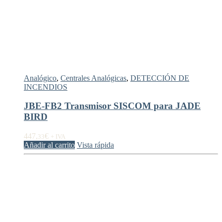
Analógico
,
Centrales Analógicas
,
DETECCIÓN DE
INCENDIOS
JBE-FB2 Transmisor SISCOM para JADE
BIRD
447,
€
33
+ IVA
Añadir al carrito
Vista rápida