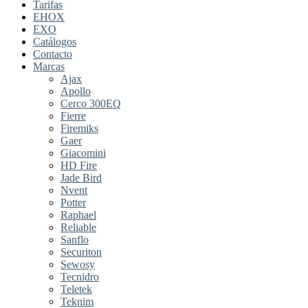
Tarifas
EHOX
EXO
Catálogos
Contacto
Marcas
Ajax
Apollo
Cerco 300EQ
Fierre
Firemiks
Gaer
Giacomini
HD Fire
Jade Bird
Nvent
Potter
Raphael
Reliable
Sanflo
Securiton
Sewosy
Tecnidro
Teletek
Teknim