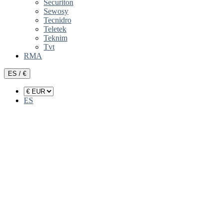
Securiton
Sewosy
Tecnidro
Teletek
Teknim
Tvt
RMA
ES / €
ES