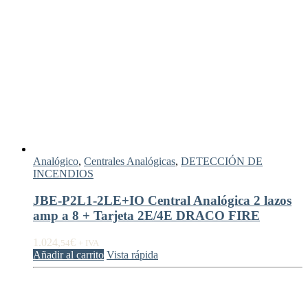
Analógico
,
Centrales Analógicas
,
DETECCIÓN DE
INCENDIOS
JBE-P2L1-2LE+IO Central Analógica 2 lazos
amp a 8 + Tarjeta 2E/4E DRACO FIRE
1.024,
€
54
+ IVA
Añadir al carrito
Vista rápida