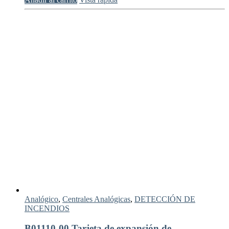
Analógico
,
Centrales Analógicas
,
DETECCIÓN DE
INCENDIOS
B01110-00 Tarjeta de expansión de