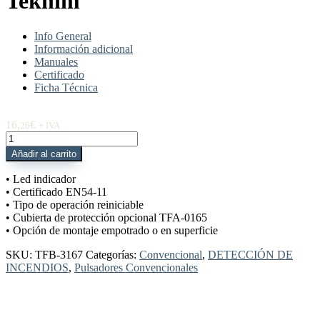
Teknim
Info General
Información adicional
Manuales
Certificado
Ficha Técnica
16,
€
26
+ IVA
TFB-
3167
Añadir al carrito
Pulsador
manual
• Led indicador
rearmable
• Certificado EN54-11
s/tapa
• Tipo de operación reiniciable
con
• Cubierta de protección opcional TFA-0165
led
• Opción de montaje empotrado o en superficie
Teknim
cantidad
SKU:
TFB-3167
Categorías:
Convencional
,
DETECCIÓN DE
INCENDIOS
,
Pulsadores Convencionales