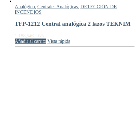
Analógico
,
Centrales Analógicas
,
DETECCIÓN DE
INCENDIOS
TFP-1212 Central analógica 2 lazos TEKNIM
1.188,
€
54
+ IVA
Añadir al carrito
Vista rápida