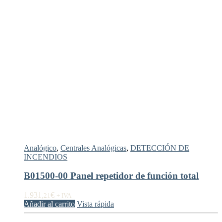
Analógico
,
Centrales Analógicas
,
DETECCIÓN DE
INCENDIOS
B01500-00 Panel repetidor de función total
1.931,
€
21
+ IVA
Añadir al carrito
Vista rápida