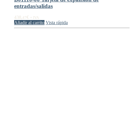
entradas/salidas
438,
€
47
+ IVA
Añadir al carrito
Vista rápida