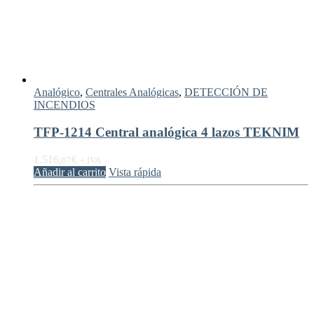
Analógico
,
Centrales Analógicas
,
DETECCIÓN DE
INCENDIOS
TFP-1214 Central analógica 4 lazos TEKNIM
1.516,
€
67
+ IVA
Añadir al carrito
Vista rápida