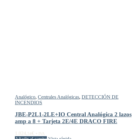
Analógico
,
Centrales Analógicas
,
DETECCIÓN DE
INCENDIOS
JBE-P2L1-2LE+IO Central Analógica 2 lazos
amp a 8 + Tarjeta 2E/4E DRACO FIRE
1.024,
€
54
+ IVA
Añadir al carrito
Vista rápida