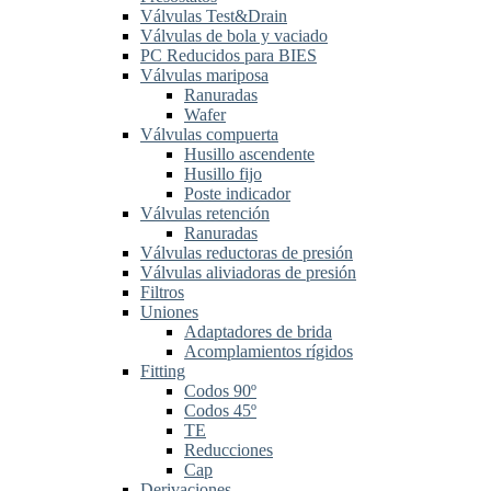
Válvulas Test&Drain
Válvulas de bola y vaciado
PC Reducidos para BIES
Válvulas mariposa
Ranuradas
Wafer
Válvulas compuerta
Husillo ascendente
Husillo fijo
Poste indicador
Válvulas retención
Ranuradas
Válvulas reductoras de presión
Válvulas aliviadoras de presión
Filtros
Uniones
Adaptadores de brida
Acomplamientos rígidos
Fitting
Codos 90º
Codos 45º
TE
Reducciones
Cap
Derivaciones