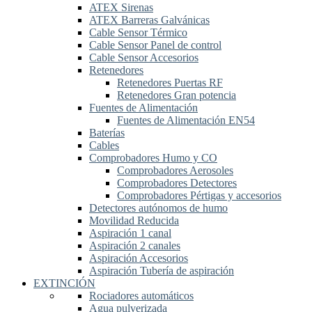
ATEX Sirenas
ATEX Barreras Galvánicas
Cable Sensor Térmico
Cable Sensor Panel de control
Cable Sensor Accesorios
Retenedores
Retenedores Puertas RF
Retenedores Gran potencia
Fuentes de Alimentación
Fuentes de Alimentación EN54
Baterías
Cables
Comprobadores Humo y CO
Comprobadores Aerosoles
Comprobadores Detectores
Comprobadores Pértigas y accesorios
Detectores autónomos de humo
Movilidad Reducida
Aspiración 1 canal
Aspiración 2 canales
Aspiración Accesorios
Aspiración Tubería de aspiración
EXTINCIÓN
Rociadores automáticos
Agua pulverizada