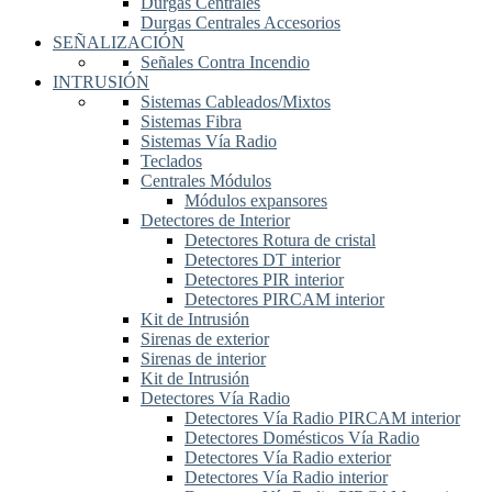
Durgas Centrales
Durgas Centrales Accesorios
SEÑALIZACIÓN
Señales Contra Incendio
INTRUSIÓN
Sistemas Cableados/Mixtos
Sistemas Fibra
Sistemas Vía Radio
Teclados
Centrales Módulos
Módulos expansores
Detectores de Interior
Detectores Rotura de cristal
Detectores DT interior
Detectores PIR interior
Detectores PIRCAM interior
Kit de Intrusión
Sirenas de exterior
Sirenas de interior
Kit de Intrusión
Detectores Vía Radio
Detectores Vía Radio PIRCAM interior
Detectores Domésticos Vía Radio
Detectores Vía Radio exterior
Detectores Vía Radio interior