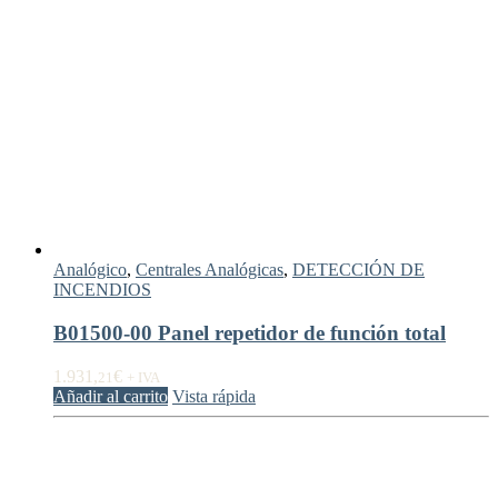
Analógico
,
Centrales Analógicas
,
DETECCIÓN DE
INCENDIOS
B01500-00 Panel repetidor de función total
1.931,
€
21
+ IVA
Añadir al carrito
Vista rápida