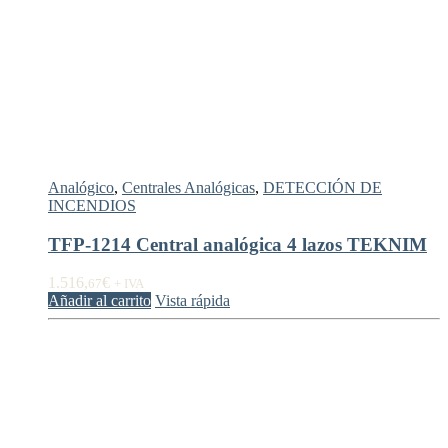
Analógico
,
Centrales Analógicas
,
DETECCIÓN DE
INCENDIOS
TFP-1214 Central analógica 4 lazos TEKNIM
1.516,
€
67
+ IVA
Añadir al carrito
Vista rápida