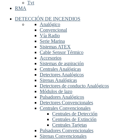
Tvt
RMA
DETECCIÓN DE INCENDIOS
Analógico
Convencional
Vía Radio
Serie Marina
Sistemas ATEX
Cable Sensor Térmico
Accesorios
Sistemas de aspiración
Centrales Analógicas
Detectores Analógicos
Sirenas Analógicas
Detectores de conducto Analógicos
Módulos de lazo
Pulsadores Analógicos
Detectores Convencionales
Centrales Convencionales
Centrales de Detección
Centrales de Extinción
Centrales Tarjetas
Pulsadores Convencionales
Sirenas Convencionales