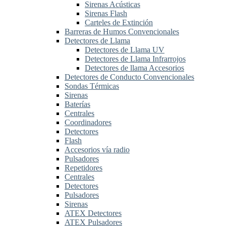
Sirenas Acústicas
Sirenas Flash
Carteles de Extinción
Barreras de Humos Convencionales
Detectores de Llama
Detectores de Llama UV
Detectores de Llama Infrarrojos
Detectores de llama Accesorios
Detectores de Conducto Convencionales
Sondas Térmicas
Sirenas
Baterías
Centrales
Coordinadores
Detectores
Flash
Accesorios vía radio
Pulsadores
Repetidores
Centrales
Detectores
Pulsadores
Sirenas
ATEX Detectores
ATEX Pulsadores