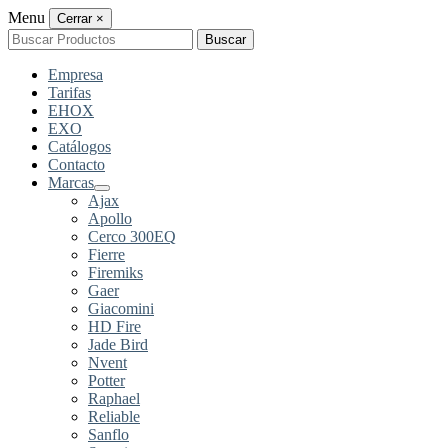
Menu
Cerrar
×
Buscar
Buscar
por:
Empresa
Tarifas
EHOX
EXO
Catálogos
Contacto
Marcas
Ajax
Apollo
Cerco 300EQ
Fierre
Firemiks
Gaer
Giacomini
HD Fire
Jade Bird
Nvent
Potter
Raphael
Reliable
Sanflo