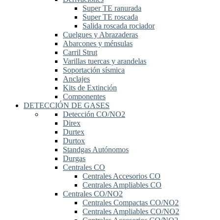
Super TE ranurada
Super TE roscada
Salida roscada rociador
Cuelgues y Abrazaderas
Abarcones y ménsulas
Carril Strut
Varillas tuercas y arandelas
Soportación sísmica
Anclajes
Kits de Extinción
Componentes
DETECCIÓN DE GASES
Detección CO/NO2
Direx
Durtex
Durtox
Standgas Autónomos
Durgas
Centrales CO
Centrales Accesorios CO
Centrales Ampliables CO
Centrales CO/NO2
Centrales Compactas CO/NO2
Centrales Ampliables CO/NO2