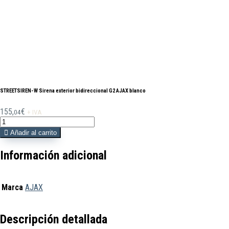
STREETSIREN-W Sirena exterior bidireccional G2 AJAX blanco
155,
€
04
+ IVA
STREETSIREN-
W
Añadir al carrito
Sirena
exterior
Información adicional
bidireccional
G2
AJAX
Marca
AJAX
blanco
cantidad
Descripción detallada