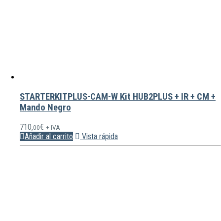
STARTERKITPLUS-CAM-W Kit HUB2PLUS + IR + CM +
Mando Negro
710,
€
00
+ IVA
Añadir al carrito
Vista rápida