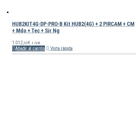
HUB2KIT4G-DP-PRO-B Kit HUB2(4G) + 2 PIRCAM + CM
+ Mdo + Tec + Sir Ng
1.012,
€
00
+ IVA
Añadir al carrito
Vista rápida