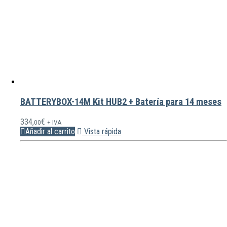
BATTERYBOX-14M Kit HUB2 + Batería para 14 meses
334,
€
00
+ IVA
Añadir al carrito
Vista rápida