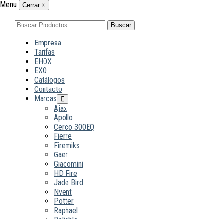
Menu
Cerrar
×
Buscar
Buscar
por:
Empresa
Tarifas
EHOX
EXO
Catálogos
Contacto
Marcas
Ajax
Apollo
Cerco 300EQ
Fierre
Firemiks
Gaer
Giacomini
HD Fire
Jade Bird
Nvent
Potter
Raphael