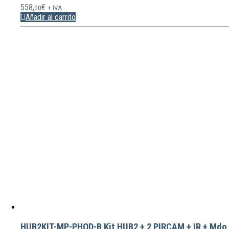
558,
€
00
+ IVA
Añadir al carrito
HUB2KIT-MP-PHOD-B Kit HUB2 + 2 PIRCAM + IR + Mdo