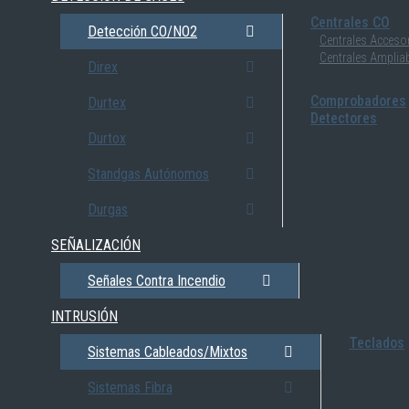
Centrales CO
Detección CO/NO2
Centrales Acceso
Centrales Amplia
Direx
Comprobadores
Durtex
Detectores
Durtox
Standgas Autónomos
Durgas
SEÑALIZACIÓN
Señales Contra Incendio
INTRUSIÓN
Teclados
Sistemas Cableados/Mixtos
Sistemas Fibra