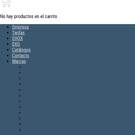
No hay productos en el carrito
Empresa
Tarifas
EHOX
EXO
Catálogos
Contacto
Marcas
AJAX
APOLLO
CERCO 300EQ
FIERRE
FIREMIKS
GAER
GIACOMINI
HD FIRE
JADE BIRD
NVENT
POTTER
RAPHAEL