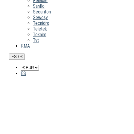
Reliable
Sanflo
Securiton
Sewosy
Tecnidro
Teletek
Teknim
Tvt
RMA
ES / €
ES