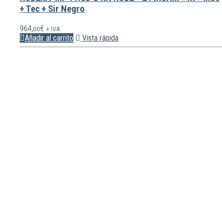
+ Tec + Sir Negro
964,
€
00
+ IVA
Añadir al carrito
Vista rápida