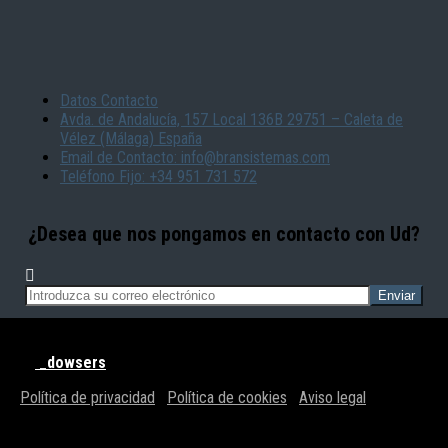
Datos Contacto
Avda. de Andalucía, 157 Local 136B 29751 – Caleta de
Vélez (Málaga) España
Email de Contacto: info@bransistemas.com
Teléfono Fijo: +34 951 731 572
¿Desea que nos pongamos en contacto con Ud?
© BRAN SISTEMAS - Todos los derechos reservados | Powered
by
_dowsers
Política de privacidad
|
Política de cookies
|
Aviso legal