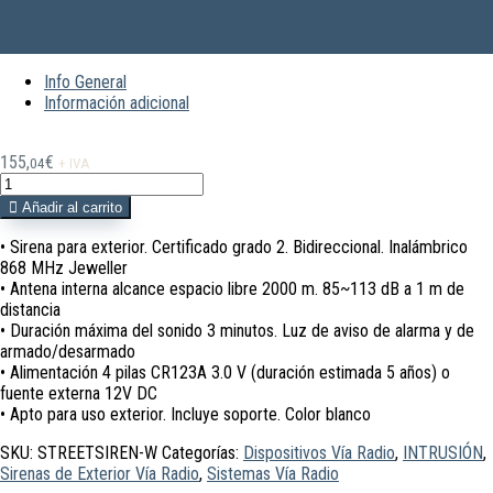
Info General
Información adicional
155,
€
04
+ IVA
STREETSIREN-
W
Añadir al carrito
Sirena
exterior
• Sirena para exterior. Certificado grado 2. Bidireccional. Inalámbrico
bidireccional
868 MHz Jeweller
G2
• Antena interna alcance espacio libre 2000 m. 85~113 dB a 1 m de
AJAX
distancia
blanco
• Duración máxima del sonido 3 minutos. Luz de aviso de alarma y de
cantidad
armado/desarmado
• Alimentación 4 pilas CR123A 3.0 V (duración estimada 5 años) o
fuente externa 12V DC
• Apto para uso exterior. Incluye soporte. Color blanco
SKU:
STREETSIREN-W
Categorías:
Dispositivos Vía Radio
,
INTRUSIÓN
,
Sirenas de Exterior Vía Radio
,
Sistemas Vía Radio