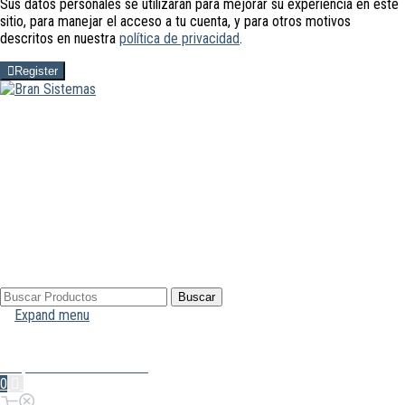
Sus datos personales se utilizarán para mejorar su experiencia en este
sitio, para manejar el acceso a tu cuenta, y para otros motivos
descritos en nuestra
política de privacidad
.
Register
Buscar
Buscar
por:
Expand menu
Mi Cuenta
Hola, Inicia sesión
0
0,00€
Carrito