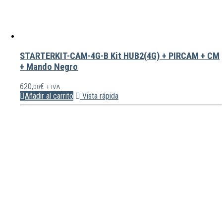
STARTERKIT-CAM-4G-B Kit HUB2(4G) + PIRCAM + CM
+ Mando Negro
620,
€
00
+ IVA
Añadir al carrito
Vista rápida