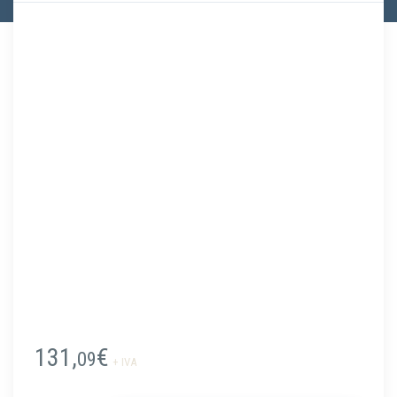
131,
€
09
+ IVA