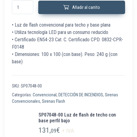
SP07048-00 Luz de flash de techo con base perfil bajo cantidad
Añadir al carrito
• Luz de flash convencional para techo y base plana
• Utiliza tecnología LED para un consumo reducido
• Certificado EN54-23 Cat. C. Certificado CPD: 0832-CPR-
F0148
• Dimensiones: 100 x 100 (con base). Peso: 240 g (con
base)
SKU:
SP07048-00
Categorías:
Convencional
,
DETECCIÓN DE INCENDIOS
,
Sirenas
Convencionales
,
Sirenas Flash
SP07048-00 Luz de flash de techo con
base perfil bajo
131,
€
09
+ IVA