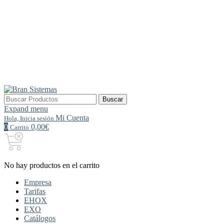
Buscar
Buscar
por:
Expand menu
Mi Cuenta
Hola, Inicia sesión
0
0,00€
Carrito
No hay productos en el carrito
Empresa
Tarifas
EHOX
EXO
Catálogos