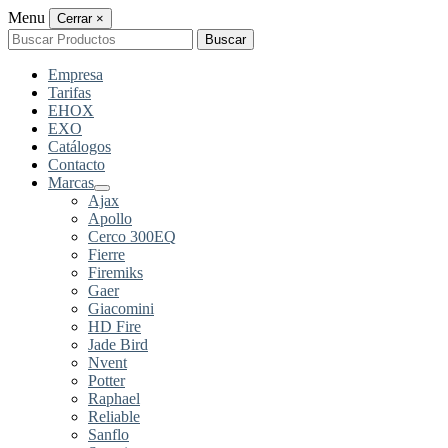
Menu
Cerrar
×
Buscar
Buscar
por:
Empresa
Tarifas
EHOX
EXO
Catálogos
Contacto
Marcas
Ajax
Apollo
Cerco 300EQ
Fierre
Firemiks
Gaer
Giacomini
HD Fire
Jade Bird
Nvent
Potter
Raphael
Reliable
Sanflo