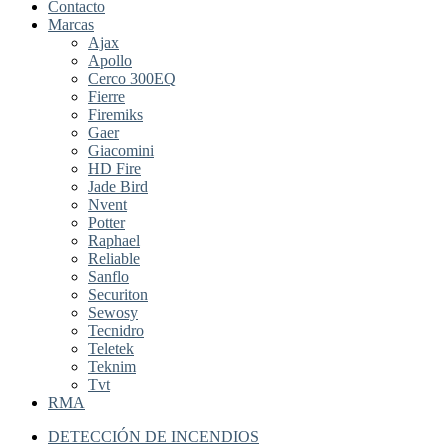
Contacto
Marcas
Ajax
Apollo
Cerco 300EQ
Fierre
Firemiks
Gaer
Giacomini
HD Fire
Jade Bird
Nvent
Potter
Raphael
Reliable
Sanflo
Securiton
Sewosy
Tecnidro
Teletek
Teknim
Tvt
RMA
DETECCIÓN DE INCENDIOS