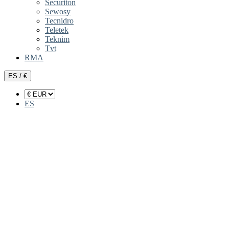
Securiton
Sewosy
Tecnidro
Teletek
Teknim
Tvt
RMA
ES / €
ES