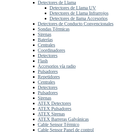
Detectores de Llama
Detectores de Llama UV
Detectores de Llama Infrarrojos
Detectores de llama Accesorios
Detectores de Conducto Convencionales
Sondas Térmicas
Sirenas
Baterías
Centrales
Coordinadores
Detectores
Flash
Accesorios vía radio
Pulsadores
Repetidores
Centrales
Detectores
Pulsadores
Sirenas
ATEX Detectores
ATEX Pulsadores
ATEX Sirenas
ATEX Barreras Galvánicas
Cable Sensor Térmico
Cable Sensor Panel de control