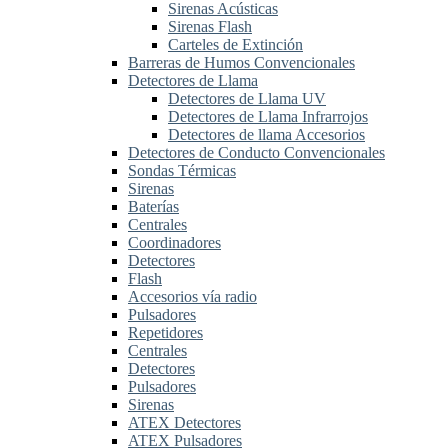
Sirenas Acústicas
Sirenas Flash
Carteles de Extinción
Barreras de Humos Convencionales
Detectores de Llama
Detectores de Llama UV
Detectores de Llama Infrarrojos
Detectores de llama Accesorios
Detectores de Conducto Convencionales
Sondas Térmicas
Sirenas
Baterías
Centrales
Coordinadores
Detectores
Flash
Accesorios vía radio
Pulsadores
Repetidores
Centrales
Detectores
Pulsadores
Sirenas
ATEX Detectores
ATEX Pulsadores