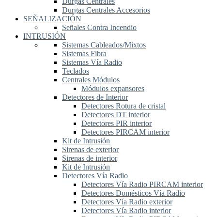
Durgas Centrales
Durgas Centrales Accesorios
SEÑALIZACIÓN
Señales Contra Incendio
INTRUSIÓN
Sistemas Cableados/Mixtos
Sistemas Fibra
Sistemas Vía Radio
Teclados
Centrales Módulos
Módulos expansores
Detectores de Interior
Detectores Rotura de cristal
Detectores DT interior
Detectores PIR interior
Detectores PIRCAM interior
Kit de Intrusión
Sirenas de exterior
Sirenas de interior
Kit de Intrusión
Detectores Vía Radio
Detectores Vía Radio PIRCAM interior
Detectores Domésticos Vía Radio
Detectores Vía Radio exterior
Detectores Vía Radio interior