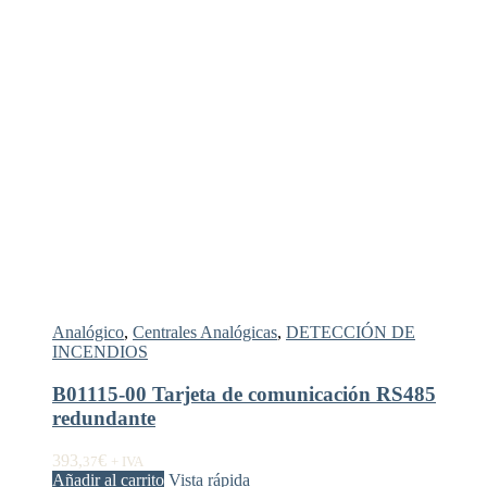
Analógico
,
Centrales Analógicas
,
DETECCIÓN DE
INCENDIOS
B01115-00 Tarjeta de comunicación RS485
redundante
393,
€
37
+ IVA
Añadir al carrito
Vista rápida