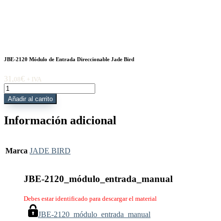
JBE-2120 Módulo de Entrada Direccionable Jade Bird
31,
€
08
+ IVA
JBE-
2120
Añadir al carrito
Módulo
de
Información adicional
Entrada
Direccionable
Jade
Bird
Marca
JADE BIRD
cantidad
JBE-2120_módulo_entrada_manual
Debes estar identificado para descargar el material
JBE-2120_módulo_entrada_manual