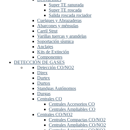
Super TE ranurada
Super TE roscada
Salida roscada rociador
Cuelgues y Abrazaderas
Abarcones y ménsulas
Carril Strut
Varillas tuercas y arandelas
Soportación sísmica
Anclajes
Kits de Extinción
Componentes
DETECCIÓN DE GASES
Detección CO/NO2
Direx
Durtex
Durtox
Standgas Autónomos
Durgas
Centrales CO
Centrales Accesorios CO
Centrales Ampliables CO
Centrales CO/NO2
Centrales Compactas CO/NO2
Centrales Ampliables CO/NO2