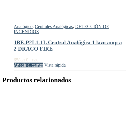
Analógico
,
Centrales Analógicas
,
DETECCIÓN DE
INCENDIOS
JBE-P2L1-1L Central Analógica 1 lazo amp a
2 DRACO FIRE
658,
€
21
+ IVA
Añadir al carrito
Vista rápida
Productos relacionados