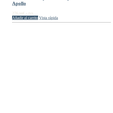
Apollo
276,
€
98
+ IVA
Añadir al carrito
Vista rápida