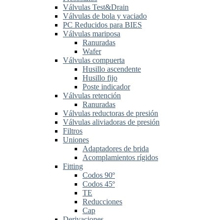
Válvulas Test&Drain
Válvulas de bola y vaciado
PC Reducidos para BIES
Válvulas mariposa
Ranuradas
Wafer
Válvulas compuerta
Husillo ascendente
Husillo fijo
Poste indicador
Válvulas retención
Ranuradas
Válvulas reductoras de presión
Válvulas aliviadoras de presión
Filtros
Uniones
Adaptadores de brida
Acomplamientos rígidos
Fitting
Codos 90º
Codos 45º
TE
Reducciones
Cap
Derivaciones