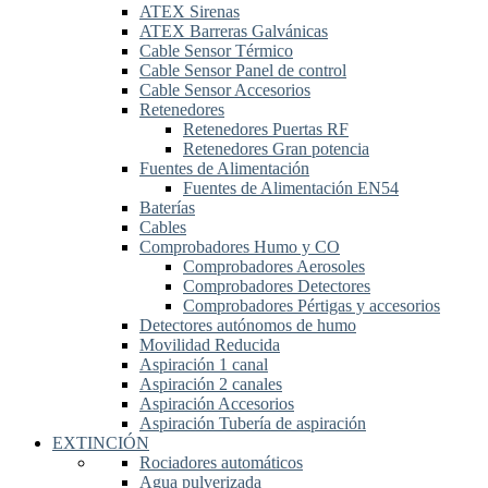
ATEX Sirenas
ATEX Barreras Galvánicas
Cable Sensor Térmico
Cable Sensor Panel de control
Cable Sensor Accesorios
Retenedores
Retenedores Puertas RF
Retenedores Gran potencia
Fuentes de Alimentación
Fuentes de Alimentación EN54
Baterías
Cables
Comprobadores Humo y CO
Comprobadores Aerosoles
Comprobadores Detectores
Comprobadores Pértigas y accesorios
Detectores autónomos de humo
Movilidad Reducida
Aspiración 1 canal
Aspiración 2 canales
Aspiración Accesorios
Aspiración Tubería de aspiración
EXTINCIÓN
Rociadores automáticos
Agua pulverizada