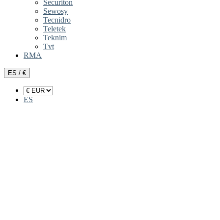
Securiton
Sewosy
Tecnidro
Teletek
Teknim
Tvt
RMA
ES / €
ES