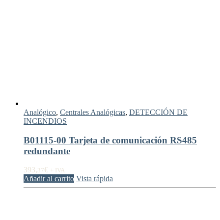
Analógico
,
Centrales Analógicas
,
DETECCIÓN DE
INCENDIOS
B01115-00 Tarjeta de comunicación RS485
redundante
393,
€
37
+ IVA
Añadir al carrito
Vista rápida