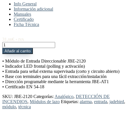
Info General
Información adicional
Manuales
Certificado
Ficha Técnica
31,
€
08
+ IVA
JBE-
2120
Añadir al carrito
Módulo
de
• Módulo de Entrada Direccionable JBE-2120
Entrada
• Indicador LED frontal (polling y activación)
Direccionable
• Entrada para señal externa supervisada (corto y circuito abierto)
Jade
• Base con terminales para una fácil extracción/instalación
Bird
• Dirección programable mediante la herramienta JBE-AT1
cantidad
• Certificado EN 54-18
SKU:
JBE-2120
Categorías:
Analógico
,
DETECCIÓN DE
INCENDIOS
,
Módulos de lazo
Etiquetas:
alarma
,
entrada
,
jadebird
,
módulo
,
técnica