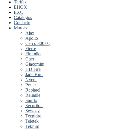
Tarifas
EHOX
EXO
Catálogos
Contacto
Marcas
Ajax
Apollo
Cerco 300EQ
Fierre
Firemiks
Gaer
Giacomini
HD Fire
Jade Bird
Nvent
Potter
Raphael
Reliable
Sanflo
Securiton
Sewosy
Tecnidro
Teletek
Teknim