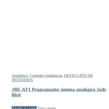
Analógico
,
Centrales Analógicas
,
DETECCIÓN DE
INCENDIOS
JBE-AT1 Programador sistema analógico Jade
Bird
159,
€
19
+ IVA
Añadir al carrito
Vista rápida