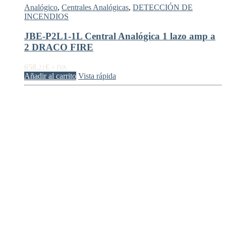
Analógico
,
Centrales Analógicas
,
DETECCIÓN DE
INCENDIOS
JBE-P2L1-1L Central Analógica 1 lazo amp a
2 DRACO FIRE
658,
€
21
+ IVA
Añadir al carrito
Vista rápida