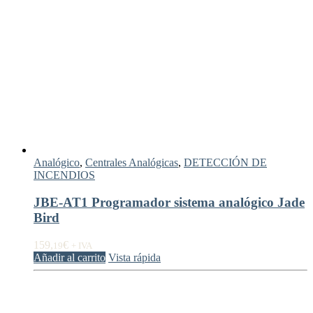
Analógico
,
Centrales Analógicas
,
DETECCIÓN DE
INCENDIOS
JBE-AT1 Programador sistema analógico Jade
Bird
159,
€
19
+ IVA
Añadir al carrito
Vista rápida