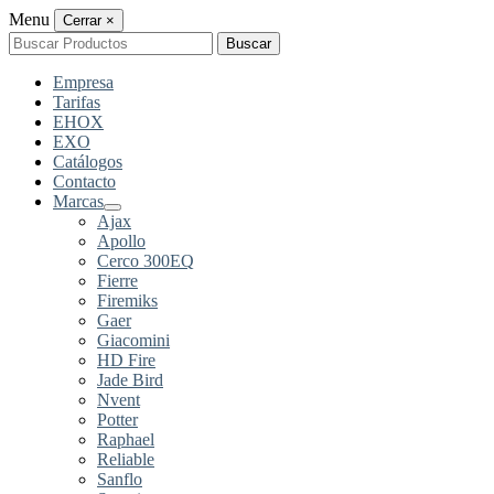
Menu
Cerrar
×
Buscar
Buscar
por:
Empresa
Tarifas
EHOX
EXO
Catálogos
Contacto
Marcas
Ajax
Apollo
Cerco 300EQ
Fierre
Firemiks
Gaer
Giacomini
HD Fire
Jade Bird
Nvent
Potter
Raphael
Reliable
Sanflo