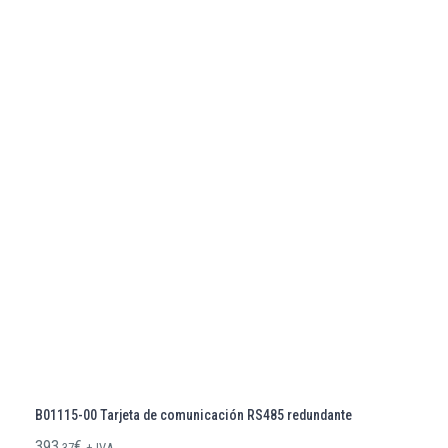
B01115-00 Tarjeta de comunicación RS485 redundante
393,
€
37
+ IVA