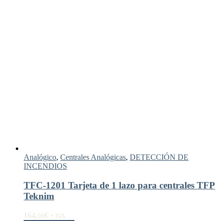
Analógico
,
Centrales Analógicas
,
DETECCIÓN DE
INCENDIOS
TFC-1201 Tarjeta de 1 lazo para centrales TFP
Teknim
164,
€
06
+ IVA