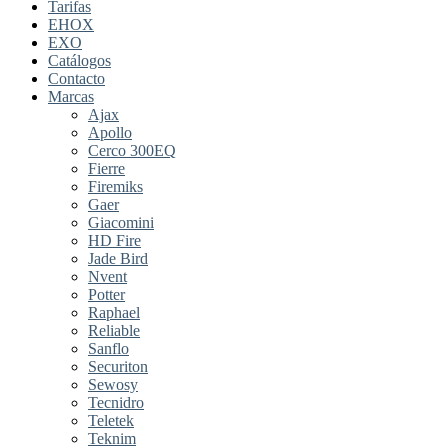
Tarifas
EHOX
EXO
Catálogos
Contacto
Marcas
Ajax
Apollo
Cerco 300EQ
Fierre
Firemiks
Gaer
Giacomini
HD Fire
Jade Bird
Nvent
Potter
Raphael
Reliable
Sanflo
Securiton
Sewosy
Tecnidro
Teletek
Teknim