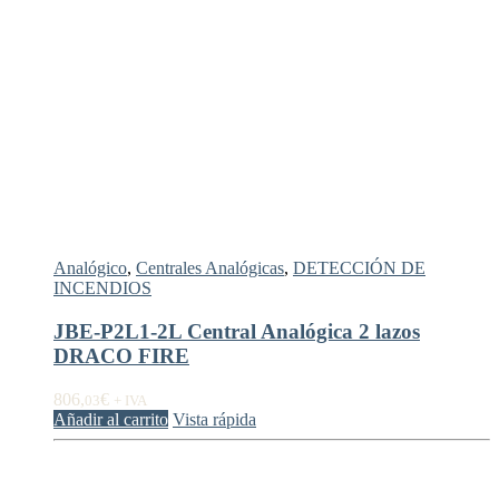
Analógico
,
Centrales Analógicas
,
DETECCIÓN DE
INCENDIOS
JBE-P2L1-2L Central Analógica 2 lazos
DRACO FIRE
806,
€
03
+ IVA
Añadir al carrito
Vista rápida