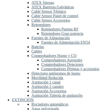
ATEX Sirenas
ATEX Barreras Galvánicas
Cable Sensor Térmico
Cable Sensor Panel de control
Cable Sensor Accesorios
Retenedores
Retenedores Puertas RF
Retenedores Gran potencia
Fuentes de Alimentación
Fuentes de Alimentación EN54
Baterías
Cables
Comprobadores Humo y CO
Comprobadores Aerosoles
Comprobadores Detectores
Comprobadores Pértigas y accesorios
Detectores autónomos de humo
Movilidad Reducida
Aspiración 1 canal
Aspiración 2 canales
Aspiración Accesorios
Aspiración Tubería de aspiración
EXTINCIÓN
Rociadores automáticos
Agua pulverizada