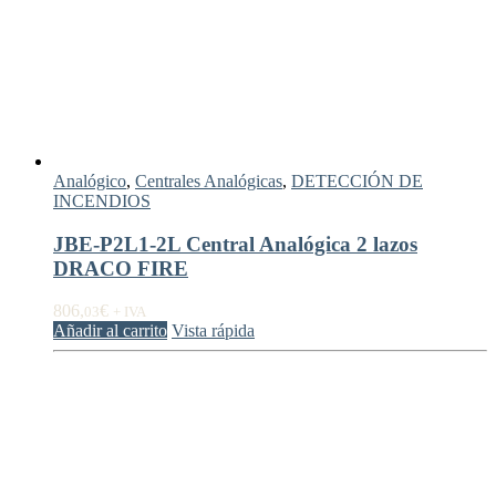
Analógico
,
Centrales Analógicas
,
DETECCIÓN DE
INCENDIOS
JBE-P2L1-2L Central Analógica 2 lazos
DRACO FIRE
806,
€
03
+ IVA
Añadir al carrito
Vista rápida