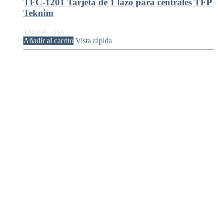
TFC-1201 Tarjeta de 1 lazo para centrales TFP
Teknim
164,
€
06
+ IVA
Añadir al carrito
Vista rápida