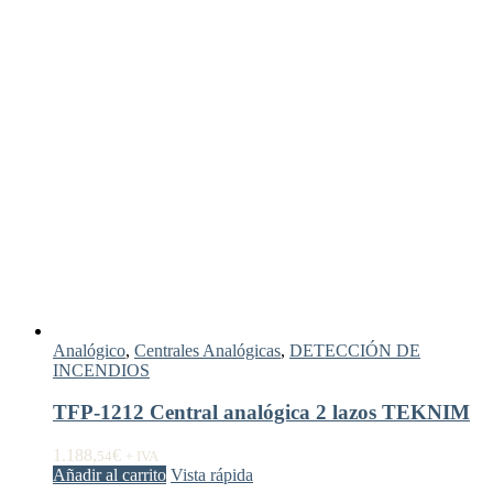
Analógico
,
Centrales Analógicas
,
DETECCIÓN DE
INCENDIOS
TFP-1212 Central analógica 2 lazos TEKNIM
1.188,
€
54
+ IVA
Añadir al carrito
Vista rápida