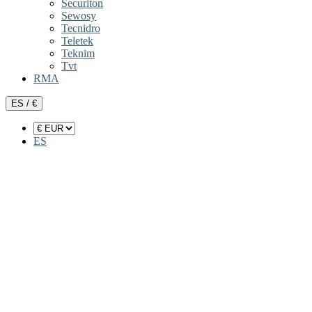
Securiton
Sewosy
Tecnidro
Teletek
Teknim
Tvt
RMA
ES / €
ES