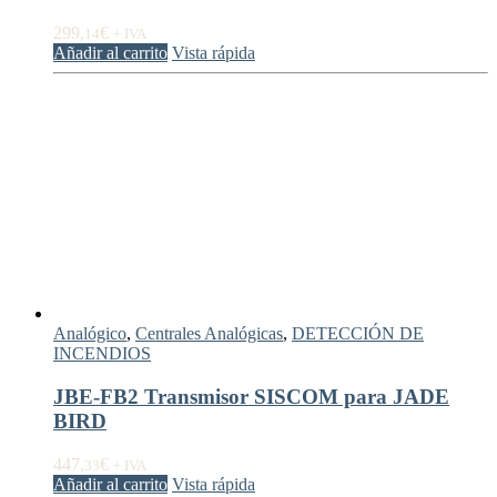
299,
€
14
+ IVA
Añadir al carrito
Vista rápida
Analógico
,
Centrales Analógicas
,
DETECCIÓN DE
INCENDIOS
JBE-FB2 Transmisor SISCOM para JADE
BIRD
447,
€
33
+ IVA
Añadir al carrito
Vista rápida