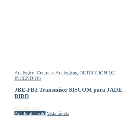
Analógico
,
Centrales Analógicas
,
DETECCIÓN DE
INCENDIOS
JBE-FB2 Transmisor SISCOM para JADE
BIRD
447,
€
33
+ IVA
Añadir al carrito
Vista rápida