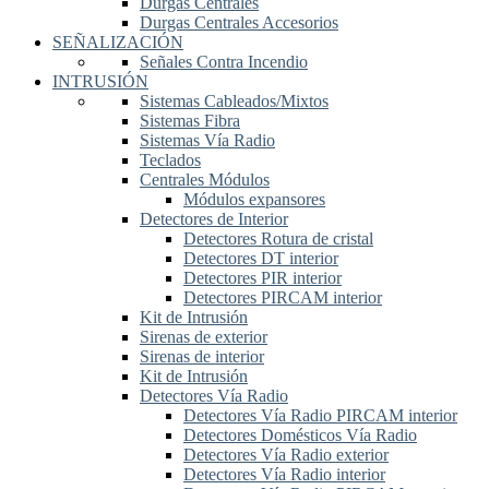
Durgas Centrales
Durgas Centrales Accesorios
SEÑALIZACIÓN
Señales Contra Incendio
INTRUSIÓN
Sistemas Cableados/Mixtos
Sistemas Fibra
Sistemas Vía Radio
Teclados
Centrales Módulos
Módulos expansores
Detectores de Interior
Detectores Rotura de cristal
Detectores DT interior
Detectores PIR interior
Detectores PIRCAM interior
Kit de Intrusión
Sirenas de exterior
Sirenas de interior
Kit de Intrusión
Detectores Vía Radio
Detectores Vía Radio PIRCAM interior
Detectores Domésticos Vía Radio
Detectores Vía Radio exterior
Detectores Vía Radio interior