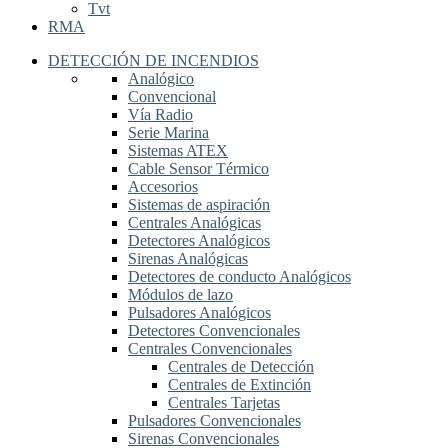
Tvt
RMA
DETECCIÓN DE INCENDIOS
Analógico
Convencional
Vía Radio
Serie Marina
Sistemas ATEX
Cable Sensor Térmico
Accesorios
Sistemas de aspiración
Centrales Analógicas
Detectores Analógicos
Sirenas Analógicas
Detectores de conducto Analógicos
Módulos de lazo
Pulsadores Analógicos
Detectores Convencionales
Centrales Convencionales
Centrales de Detección
Centrales de Extinción
Centrales Tarjetas
Pulsadores Convencionales
Sirenas Convencionales