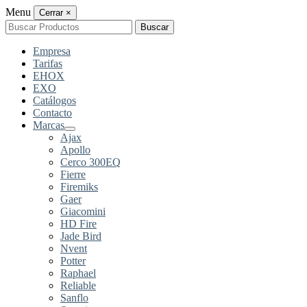
Menu
Cerrar
×
Buscar
Buscar
por:
Empresa
Tarifas
EHOX
EXO
Catálogos
Contacto
Marcas
Ajax
Apollo
Cerco 300EQ
Fierre
Firemiks
Gaer
Giacomini
HD Fire
Jade Bird
Nvent
Potter
Raphael
Reliable
Sanflo