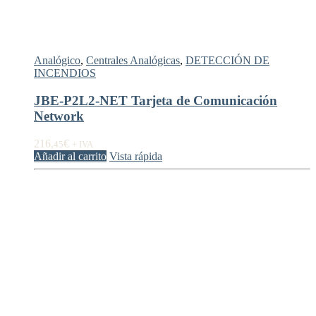
Analógico
,
Centrales Analógicas
,
DETECCIÓN DE
INCENDIOS
JBE-P2L2-NET Tarjeta de Comunicación
Network
216,
€
45
+ IVA
Añadir al carrito
Vista rápida