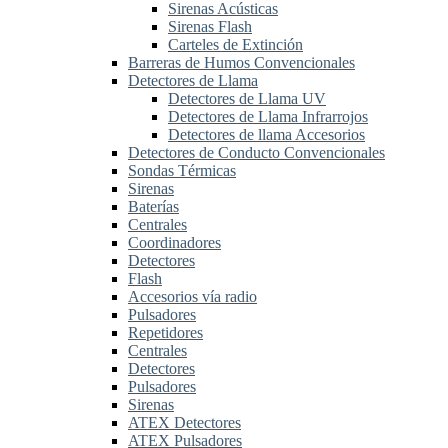
Sirenas Acústicas
Sirenas Flash
Carteles de Extinción
Barreras de Humos Convencionales
Detectores de Llama
Detectores de Llama UV
Detectores de Llama Infrarrojos
Detectores de llama Accesorios
Detectores de Conducto Convencionales
Sondas Térmicas
Sirenas
Baterías
Centrales
Coordinadores
Detectores
Flash
Accesorios vía radio
Pulsadores
Repetidores
Centrales
Detectores
Pulsadores
Sirenas
ATEX Detectores
ATEX Pulsadores