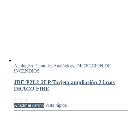
Analógico
,
Centrales Analógicas
,
DETECCIÓN DE
INCENDIOS
JBE-P2L2-2LP Tarjeta ampliación 2 lazos
DRACO FIRE
299,
€
14
+ IVA
Añadir al carrito
Vista rápida