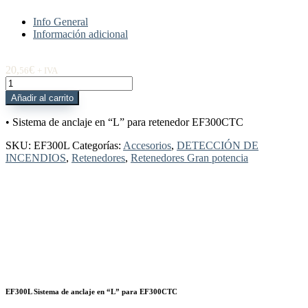
Info General
Información adicional
20,
€
56
+ IVA
EF300L
Sistema
Añadir al carrito
de
anclaje
• Sistema de anclaje en “L” para retenedor EF300CTC
en
"L"
SKU:
EF300L
Categorías:
Accesorios
,
DETECCIÓN DE
para
INCENDIOS
,
Retenedores
,
Retenedores Gran potencia
EF300CTC
cantidad
EF300L Sistema de anclaje en “L” para EF300CTC