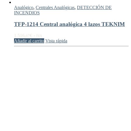
Analógico
,
Centrales Analógicas
,
DETECCIÓN DE
INCENDIOS
TFP-1214 Central analógica 4 lazos TEKNIM
1.516,
€
67
+ IVA
Añadir al carrito
Vista rápida