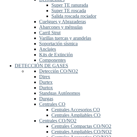
Super TE ranurada
Super TE roscada
Salida roscada rociador
Cuelgues y Abrazaderas
Abarcones y ménsulas
Carril Strut
Varillas tuercas y arandelas
Soportación sísmica
Anclajes
Kits de Extinción
Componentes
DETECCIÓN DE GASES
Detección CO/NO2
Direx
Durtex
Durtox
Standgas Autónomos
Durgas
Centrales CO
Centrales Accesorios CO
Centrales Ampliables CO
Centrales CO/NO2
Centrales Compactas CO/NO2
Centrales Ampliables CO/NO2