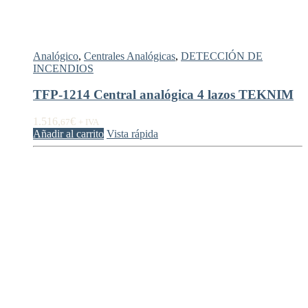
Analógico
,
Centrales Analógicas
,
DETECCIÓN DE
INCENDIOS
TFP-1214 Central analógica 4 lazos TEKNIM
1.516,
€
67
+ IVA
Añadir al carrito
Vista rápida