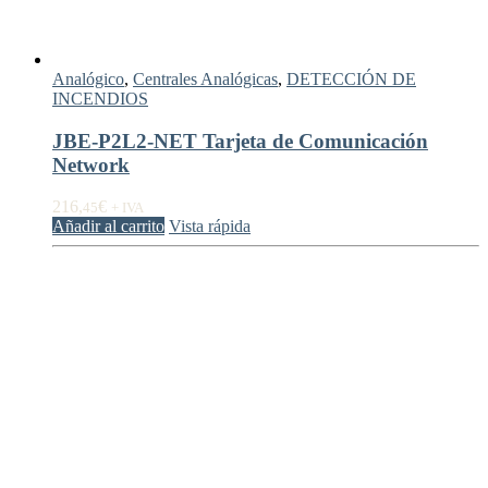
Analógico
,
Centrales Analógicas
,
DETECCIÓN DE
INCENDIOS
JBE-P2L2-NET Tarjeta de Comunicación
Network
216,
€
45
+ IVA
Añadir al carrito
Vista rápida