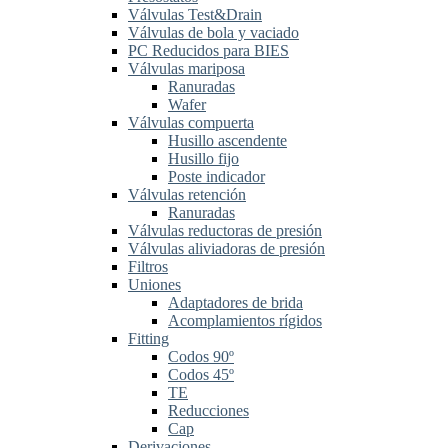
Válvulas Test&Drain
Válvulas de bola y vaciado
PC Reducidos para BIES
Válvulas mariposa
Ranuradas
Wafer
Válvulas compuerta
Husillo ascendente
Husillo fijo
Poste indicador
Válvulas retención
Ranuradas
Válvulas reductoras de presión
Válvulas aliviadoras de presión
Filtros
Uniones
Adaptadores de brida
Acomplamientos rígidos
Fitting
Codos 90º
Codos 45º
TE
Reducciones
Cap
Derivaciones