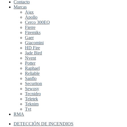
Contacto
Marcas
Ajax
Apollo
Cerco 300EQ
Fierre
Firemiks
Gaer
Giacomini
HD Fire
Jade Bird
Nvent
Potter
Raphael
Reliable
Sanflo
Securiton
Sewosy
Tecnidro
Teletek
Teknim
Tvt
RMA
DETECCIÓN DE INCENDIOS