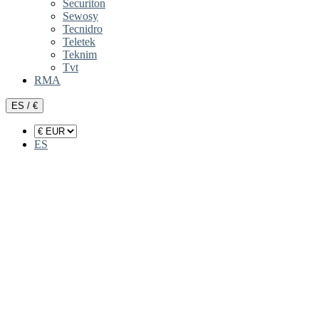
Securiton
Sewosy
Tecnidro
Teletek
Teknim
Tvt
RMA
ES / €
ES