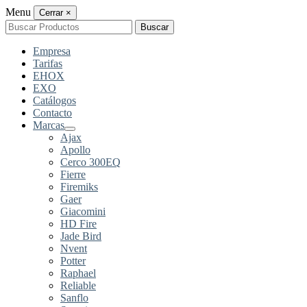
Menu
Cerrar
×
Buscar
Buscar
por:
Empresa
Tarifas
EHOX
EXO
Catálogos
Contacto
Marcas
Ajax
Apollo
Cerco 300EQ
Fierre
Firemiks
Gaer
Giacomini
HD Fire
Jade Bird
Nvent
Potter
Raphael
Reliable
Sanflo