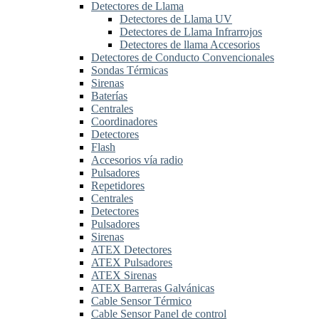
Detectores de Llama
Detectores de Llama UV
Detectores de Llama Infrarrojos
Detectores de llama Accesorios
Detectores de Conducto Convencionales
Sondas Térmicas
Sirenas
Baterías
Centrales
Coordinadores
Detectores
Flash
Accesorios vía radio
Pulsadores
Repetidores
Centrales
Detectores
Pulsadores
Sirenas
ATEX Detectores
ATEX Pulsadores
ATEX Sirenas
ATEX Barreras Galvánicas
Cable Sensor Térmico
Cable Sensor Panel de control