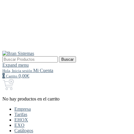
Buscar
Buscar
por:
Expand menu
Mi Cuenta
Hola, Inicia sesión
0
0,00€
Carrito
No hay productos en el carrito
Empresa
Tarifas
EHOX
EXO
Catálogos